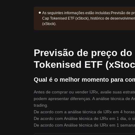
As seguintes informações estão incluídas:
Previsão de p
Cap Tokenised ETF (xStock), histórico de desenvolvime
(xStock).
Previsão de preço do
Tokenised ETF (xStoc
Qual é o melhor momento para com
Antes de comprar ou vender IJRx, avalie suas estrat
podem apresentar diferenças. A análise técnica de An
trading.
De acordo com a análise técnica de IJRx em 4 horas,
De acordo com Análise técnica de IJRx em 1 dia, o si
De acordo com Análise técnica de IJRx em 1 semana,