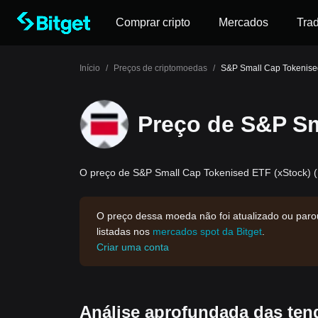
Comprar cripto
Mercados
Tra
Início
/
Preços de criptomoedas
/
S&P Small Cap Tokenised
Preço de S&P Sm
O preço de S&P Small Cap Tokenised ETF (xStock) (I
O preço dessa moeda não foi atualizado ou paro
listadas nos
mercados spot da Bitget
.
Criar uma conta
Análise aprofundada das te