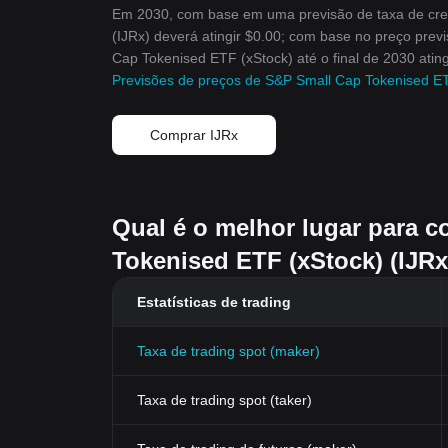
Em 2030, com base em uma previsão de taxa de cre
(IJRx) deverá atingir $0.00; com base no preço prev
Cap Tokenised ETF (xStock) até o final de 2030 atin
Previsões de preços de S&P Small Cap Tokenised E
Comprar IJRx
Qual é o melhor lugar para 
Tokenised ETF (xStock) (IJRx
Estatísticas de trading
Taxa de trading spot (maker)
Taxa de trading spot (taker)