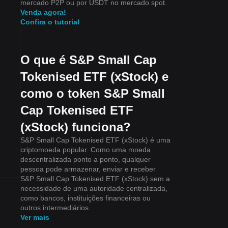
mercado P2P ou por USDT no mercado spot.
Venda agora!
Confira o tutorial
O que é S&P Small Cap
Tokenised ETF (xStock) e
como o token S&P Small
Cap Tokenised ETF
(xStock) funciona?
S&P Small Cap Tokenised ETF (xStock) é uma
criptomoeda popular. Como uma moeda
descentralizada ponto a ponto, qualquer
pessoa pode armazenar, enviar e receber
S&P Small Cap Tokenised ETF (xStock) sem a
necessidade de uma autoridade centralizada,
como bancos, instituições financeiras ou
outros intermediários.
Ver mais