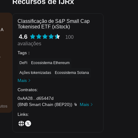
Recursos de IJRx
Classificação de S&P Small Cap
Tokenised ETF (xStock)
 A
4.6
100
avaliações
Tags
：
,
DeFi
Ecossistema Ethereum
Ações tokenizadas
Ecossistema Solana
Mais
Contratos
:
0xAA28
...
d65447d
(
BNB Smart Chain (BEP20)
)
Mais
utos
Links
: