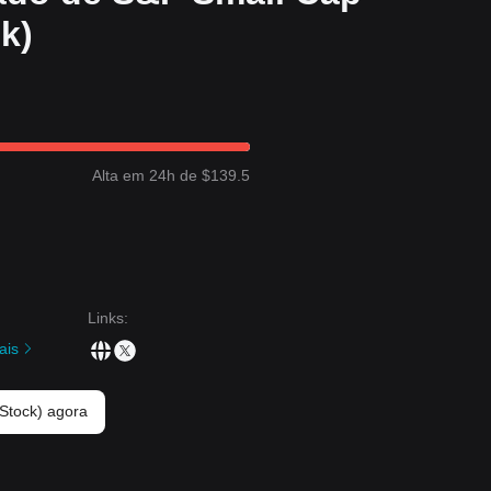
k)
Alta em 24h de $139.5
Links
:
ais
Stock) agora