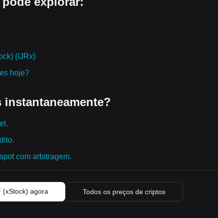
 pode explorar:
ck) (IJRx)
res hoje?
 instantaneamente?
et.
ito.
spot com arbitragem.
 (xStock) agora
Todos os preços de criptos