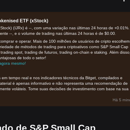
kenised ETF (xStock)
tock) (IJRx) é --, com uma variação nas últimas 24 horas de +0.01%.
nte --, e o volume de trading nas últimas 24 horas é de $0.00.
comprar e operar. Mais de 100 milhões de usuários de cripto escolhem
ariedade de métodos de trading para criptoativos como S&P Small Cap
rading spot, trading de futuros, trading on-chain e staking. Além disso
ntajosas de todo o setor!
r agora mesmo!
 em tempo real e nos indicadores técnicos da Bitget, compilados e
material é apenas informativo e não representa uma recomendação de
amente voláteis. Tome suas decisões de investimento com base na sua
Há 5 min
ado de S&P Small Cap