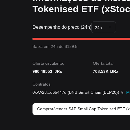
Tokenised ETF (xStoc
Desempenho do preço (24h)
24h
Baixa em 24h de $139.5
Oferta circulante:
Oferta total:
960.48553 IJRx
708.53K IJRx
Contratos
:
0xAA28
...
d65447d
(
BNB Smart Chain (BEP20)
)
M
Comprar/vender S&P Small Cap Tokenised ETF (x