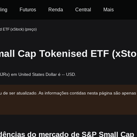
ding
Futuros
Renda
Central
Mais
 ETF (xStock) (preço)
all Cap Tokenised ETF (xSto
JRx) em United States Dollar é -- USD.
u de ser atualizado. As informações contidas nesta página são apenas
ndências do mercado de S&P Small Cap