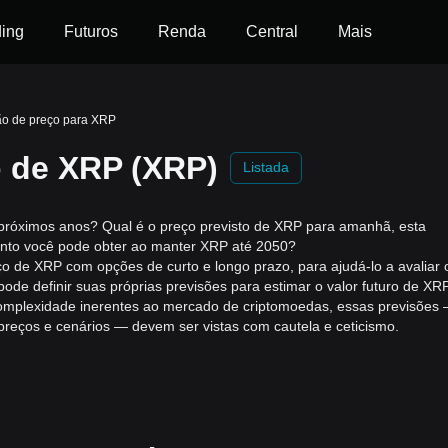
ding
Futuros
Renda
Central
Mais
ão de preço para XRP
o de XRP (XRP)
Listada
próximos anos? Qual é o preço previsto de XRP para amanhã, esta
ento você pode obter ao manter XRP até 2050?
o de XRP com opções de curto e longo prazo, para ajudá-lo a avaliar 
e definir suas próprias previsões para estimar o valor futuro de XRP
 complexidade inerentes ao mercado de criptomoedas, essas previsões
preços e cenários — devem ser vistas com cautela e ceticismo.