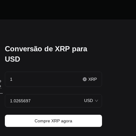
Conversão de XRP para
USD
XRP
o
.
 —
USD
Compre XRP agora