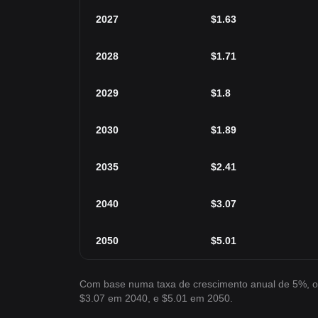
2027
$
1.63
2028
$
1.71
2029
$
1.8
2030
$
1.89
2035
$
2.41
2040
$
3.07
2050
$
5.01
Com base numa taxa de crescimento anual de 5%, o
$3.07 em 2040, e $5.01 em 2050.