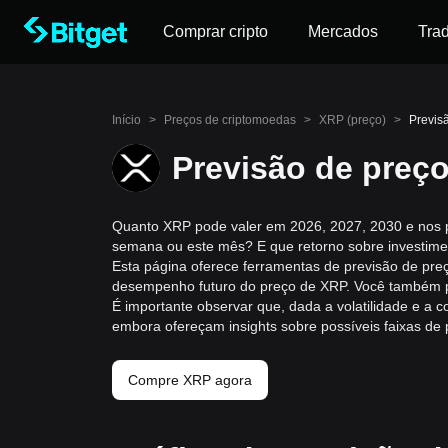
Comprar cripto
Mercados
Tra
Início
>
Preços de criptomoedas
>
XRP (preço)
>
Previs
Previsão de preç
Quanto XRP pode valer em 2026, 2027, 2030 e nos 
semana ou este mês? E que retorno sobre investim
Esta página oferece ferramentas de previsão de preç
desempenho futuro do preço de XRP. Você também pod
É importante observar que, dada a volatilidade e a
embora ofereçam insights sobre possíveis faixas de 
Compre XRP agora