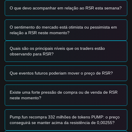
RSR (uma redução de 30% na oferta), potencialmente
O que devo acompanhar em relação ao RSR esta semana?
atuando como um grande catalisador de choque de oferta.
•
Adoção no Ecossistema:
O crescimento do uso de
RTokens (stablecoins lastreados em ativos) nos mercados
emergentes é um impulsionador fundamental crítico,
O sentimento do mercado está otimista ou pessimista em
embora enfrente uma concorrência acirrada de novos
relação a RSR neste momento?
participantes institucionais no setor de stablecoins.
•
Sentimento Regulatório:
As mudanças regulatórias
Quais são os principais níveis que os traders estão
abrangentes no setor de criptoativos e as perspetivas para
observando para RSR?
o setor de ARM (Ativos do Mundo Real) continuam a afetar
o apetite dos investidores por tokens de governança como o
RSR.
Que eventos futuros poderiam mover o preço de RSR?
Sinais de Negociação
Com base na estrutura técnica atual e no impulso do
mercado, são fornecidas as seguintes estratégias de
negociação de referência:
Existe uma forte pressão de compra ou de venda de RSR
Zona de Compra Potencial
neste momento?
• Se o preço do Reserve Rights se aproximar da faixa de
0,00119 $ - 0,00122 $
e mostrar sinais de estabilização ou
recuperação, pode apresentar uma oportunidade de
Pump.fun recompra 332 milhões de tokens PUMP: o preço
compra a curto prazo.
conseguirá se manter acima da resistência de 0,00255?
• Se o preço romper o nível de resistência de
0,00129 $
com um aumento significativo no volume de negociação,