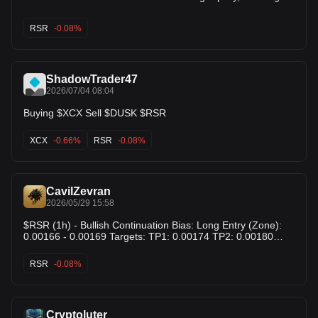
increasing bullish momentum. A confirmed breakout with
strong volume could open the door for further upside. Keep
RSR
-0.08%
this one on your watchlist. 👀
ShadowTrader47
2026/07/04 08:04
Buying $XCX Sell $DUSK $RSR
XCX
-0.66%
RSR
-0.08%
CavilZevran
2026/05/29 15:58
$RSR (1h) - Bullish Continuation Bias: Long Entry (Zone):
0.00166 - 0.00169 Targets: TP1: 0.00174 TP2: 0.00180
TP3: 0.00188 Stop Loss: 0.00159 Why this Setup: I see
RSR holding above a developing support area and
RSR
-0.08%
continuing to build higher lows after the recent rebound. I
want to buy the continuation while price stays above the
current base, with room for a push back into the prior
resistance levels.
Cryptoluter