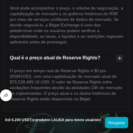
Você pode acompanhar o preço, o volume de negociação, a
capitalização de mercado e os gráficos históricos do RSR
por meio de serviços confiáveis de dados de mercado. Se
decidir negociá-lo, a Bitget Exchange é uma das
plataformas onde os usuários podem verificar a
disponibilidade, as taxas, a liquidez e as restrições regionais
aplicáveis antes de prosseguir.
Qual é o preço atual de Reserve Rights?
O preço em tempo real de Reserve Rights é $0 por
(RSR/USD), com uma capitalização de mercado atual de
$75,528,489.18 USD. O valor de Reserve Rights sofre
oscilações frequentes devido às atividades 24h do mercado
de criptomoedas. O preço atual e os dados históricos de
Reserve Rights estão disponíveis na Bitget.
Qual é o volume de trading em 24 horas de
Até 6.200 USDT e produtos LALIGA para novos usuários!
Reserve Rights?
Resgatar
Nas últimas 24 horas, o volume de trading de Reserve