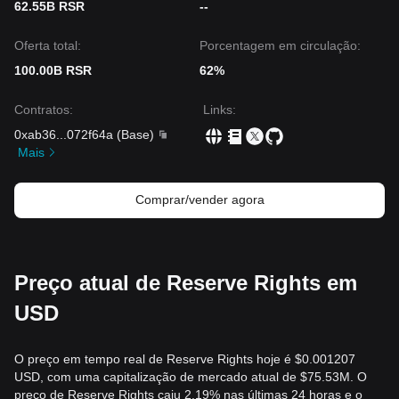
permaneça acima do suporte de
0,00119 $
. A execução
62.55B RSR
--
bem-sucedida da proposta de queima de oferta é vista
como o catalisador potencial mais significativo para uma
Oferta total:
Porcentagem em circulação:
inversão de tendência estrutural.
100.00B RSR
62%
Contratos
:
Links
:
0xab36
...
072f64a
(
Base
)
Mais
Comprar/vender agora
Preço atual de Reserve Rights em
USD
O preço em tempo real de Reserve Rights hoje é $0.001207
USD, com uma capitalização de mercado atual de $75.53M. O
preço de Reserve Rights caiu 2.19% nas últimas 24 horas e o