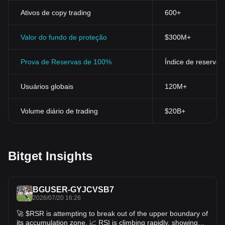
tendências, av
aliem os riscos e empreguem estratégias eficazes
de gerenciamento de portfólio de criptomoedas para enfrentar a
Ativos de copy trading
600+
volatilidade do mercado e determinar se o token da Reserve
Rights é um bom investimento para 2023 e para os próximos
Valor do fundo de proteção
$300M+
anos.
Prova de Reservas de 100%
Índice de reservas
Usuários globais
120M+
Volume diário de trading
$20B+
Bitget Insights
BGUSER-GYJCVSB7
2026/07/20 16:26
🚀 $RSR is attempting to break out of the upper boundary of
its accumulation zone. 📈 RSI is climbing rapidly, showing