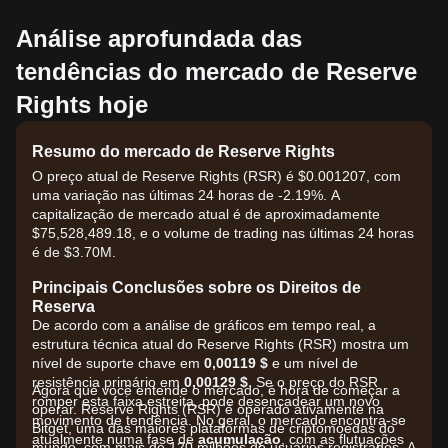
Análise aprofundada das
tendências do mercado de Reserve
Rights hoje
Resumo do mercado de Reserve Rights
O preço atual de Reserve Rights (RSR) é $0.001207, com
uma variação nas últimas 24 horas de -2.19%. A
capitalização de mercado atual é de aproximadamente
$75,528,489.18, e o volume de trading nas últimas 24 horas
é de $3.70M.
Principais Conclusões sobre os Direitos de
Reserva
De acordo com a análise de gráficos em tempo real, a
estrutura técnica atual do Reserve Rights (RSR) mostra um
nível de suporte chave em
0,00119 $
e um nível de
resistência primário em
0,00129 $
. Se o preço do RSR
Agora que você entende o mercado, é hora de começar a
romper esta faixa estreita, pode desencadear um novo
operar. Reserve Rights (RSR) é operado ativamente na
movimento de tendência. No geral, o mercado encontra-se
Bitget, uma das maiores plataformas de criptomoedas do
atualmente numa fase de
acumulação
, com as flutuações
mundo, com mais de 120 milhões de usuários registrados. A