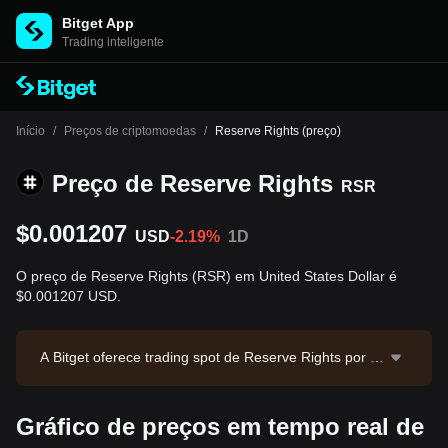
Bitget App
Trading inteligente
Início
/
Preços de criptomoedas
/
Reserve Rights (preço)
Preço de Reserve Rights
RSR
$0.001207
USD
-2.19%
1D
O preço de Reserve Rights (RSR) em United States Dollar é
$0.001207 USD.
A Bitget oferece trading spot de Reserve Rights por m
eio do par RSR/USDT. O preço atual de RSR/USDT é
0.00121, com volume de trading em 24 horas de $11,
Gráfico de preços em tempo real de
428.49. Reserve Rights possui valor de mercado de
$75,528,489.18 e oferta em circulação de 62.55B RS