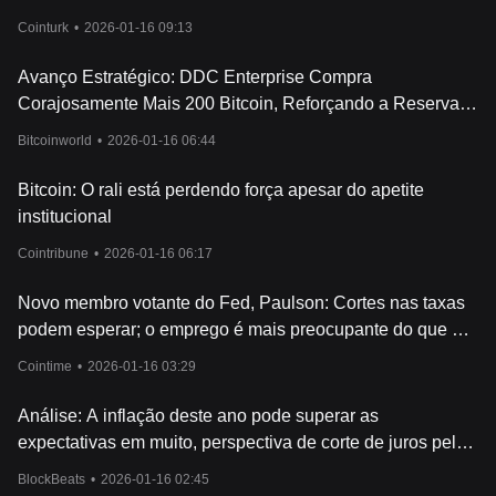
mantém uma reserva de mais de US$ 1 bilhão em ativos para
Cointurk
•
2026-01-16 09:13
lastrear o valor do
RSR, garantindo sua estabilidade e
confiabilidade como reserva de valor.
Avanço Estratégico: DDC Enterprise Compra
Referências
Corajosamente Mais 200 Bitcoin, Reforçando a Reserva
Documentos oficiais:
https://reserve.org/protocol/
Site oficial:
https://reserve.o
rg/
do Tesouro
Bitcoinworld
•
2026-01-16 06:44
Como funciona Reserve Rights?
O Reserve Protocol emprega um sistema de token duplo,
Bitcoin: O rali está perdendo força apesar do apetite
composto por RSV, uma stablecoin vinculada ao dólar
americano, e RSR, um token de utilidade, recompensa e
institucional
governança. O protocolo mantém o valor do RSV próximo a US$
Cointribune
•
2026-01-16 06:17
1
por meio de mecanismos inovadores, comprando mais RSV
quando seu valor fica inferior a US$ 1 e vendendo o RSV em
Novo membro votante do Fed, Paulson: Cortes nas taxas
excesso ou recém-criado quando seu valor excede US$ 1. Esse
sistema garante estabilidade e confiabilidade, tornando o RSV
podem esperar; o emprego é mais preocupante do que a
uma opção atraente pa
ra transações diárias e como proteção
inflação.
Cointime
•
2026-01-16 03:29
contra a volatilidade em economias impactadas.
Reserve Protocol foi desenvolvido para ser mais eficiente e
seguro do que as plataformas tradicionais centralizadas de
Análise: A inflação deste ano pode superar as
stablecoin, possibilitando que os usuários criem sua
s próprias
expectativas em muito, perspectiva de corte de juros pelo
stablecoins, RTokens, que são totalmente lastreadas e podem
Fed é abalada
ser resgatadas por ativos
BlockBeats
•
2026-01-16 02:45
subjacentes. RTokens podem ser