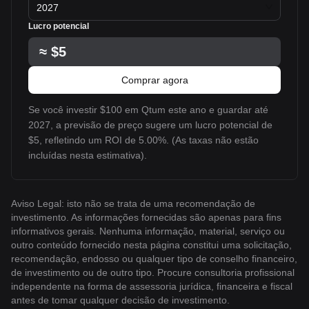
2027
Lucro potencial
≈
$5
Comprar agora
Se você investir $100 em Qtum este ano e guardar até
2027, a previsão de preço sugere um lucro potencial de
$5, refletindo um ROI de 5.00%. (As taxas não estão
incluídas nesta estimativa).
Aviso Legal: isto não se trata de uma recomendação de
investimento. As informações fornecidas são apenas para fins
informativos gerais. Nenhuma informação, material, serviço ou
outro conteúdo fornecido nesta página constitui uma solicitação,
recomendação, endosso ou qualquer tipo de conselho financeiro,
de investimento ou de outro tipo. Procure consultoria profissional
independente na forma de assessoria jurídica, financeira e fiscal
antes de tomar qualquer decisão de investimento.