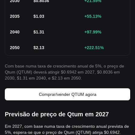
2030
$
0.8036
+21.55
%
2035
$
1.03
+55.13
%
2040
$
1.31
+97.99
%
2050
$
2.13
+222.51
%
Com base numa taxa de crescimento anual de 5%, o preço de
Qtum (QTUM) deverá atingir $0.6942 em 2027, $0.8036 em
2030, $1.31 em 2040, e $2.13 em 2050.
Comprar/vender QTUM agora
Previsão de preço de Qtum em 2027
Em 2027, com base numa taxa de crescimento anual prevista de
5%, espera-se que o preço de Qtum (QTUM) atinja $0.6942.