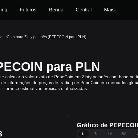
ding
Futuros
Renda
Central
Mais
epeCoin para Zloty polonês (PEPECOIN para PLN)
PECOIN para PLN
e calcular o valor exato de PepeCoin em Zloty polonês com base no í
de informações de preços de trading de PepeCoin em mercados globa
or fornece estimativas precisas e atualizadas.
Gráfico de PEPECOI
s
1d
7d
1M
3M
1