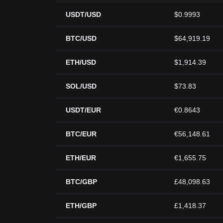
USDT/USD
$0.9993
BTC/USD
$64,919.19
ETH/USD
$1,914.39
SOL/USD
$73.83
USDT/EUR
€0.8643
BTC/EUR
€56,148.61
ETH/EUR
€1,655.75
BTC/GBP
£48,098.63
ETH/GBP
£1,418.37