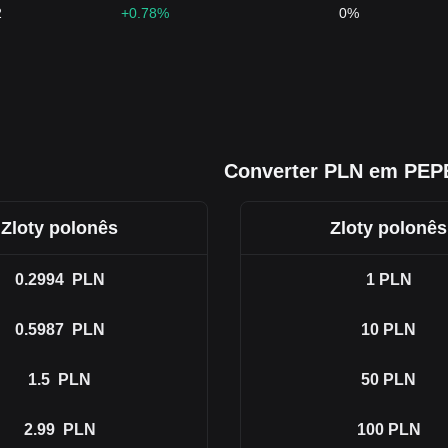
2
+0.78%
0%
Converter PLN em PE
Zloty polonês
Zloty polonês
0.2994
PLN
1
PLN
0.5987
PLN
10
PLN
1.5
PLN
50
PLN
2.99
PLN
100
PLN