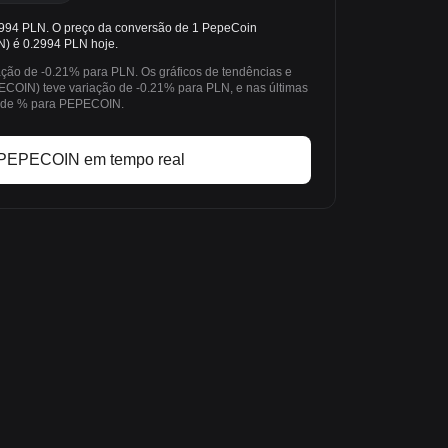
94 PLN. O preço da conversão de 1 PepeCoin
N) é 0.2994 PLN hoje.
ação de -0.21% para PLN. Os gráficos de tendências e
OIN) teve variação de -0.21% para PLN, e nas últimas
iou de % para PEPECOIN.
 PEPECOIN em tempo real