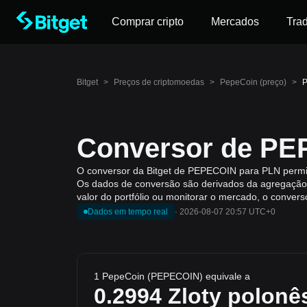
Comprar cripto
Mercados
Tra
Bitget
>
Preços de criptomoedas
>
PepeCoin (preço)
>
P
Conversor de PE
O conversor da Bitget de PEPECOIN para PLN permit
Os dados de conversão são derivados da agregação 
valor do portfólio ou monitorar o mercado, o convers
Dados em tempo real
·
2026-08-07 20:57 UTC+0
1 PepeCoin (PEPECOIN) equivale a
0.2994
Zloty polonê