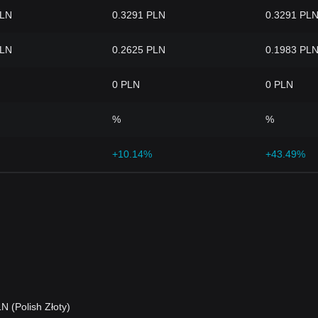
PLN
0.3291 PLN
0.3291 PL
PLN
0.2625 PLN
0.1983 PL
0 PLN
0 PLN
%
%
+10.14%
+43.49%
 (Polish Złoty)