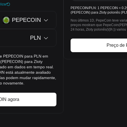
lizar
PEPECOIN/PLN: 1 PEPECOIN = 0.29
(PEPECOIN) para Zloty polonês (PL
PEPECOIN
Nos últimos 1D, PepeCoin teve vari
preços mostram que PepeCoin(PEPEC
24 horas, Zloty polonês(\{9\ }) var
PLN
Preço de
o de PEPECOIN para PLN em
n (PEPECOIN) para Zloty
eado em dados em tempo real.
N está atualmente avaliado
das podem mudar rapidamente,
ão novamente.
IN agora