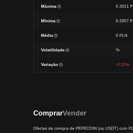
Máxima
0.3021 
Mínima
0.2957 
Média
0 PLN
Volatilidade
%
Variação
-0.21%
Comprar
Vender
Ofertas de compra de PEPECOIN (ou USDT) com PLN