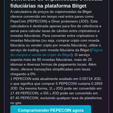
fiduciárias na plataforma Bitget
A calculadora de preços de criptomoedas da Bitget
oferece conversão em tempo real entre pares como
PepeCoin (PEPECOIN) e Dinar jordaniano (JOD). Esta
calculadora é destinada apenas para fins de referência e
serve para calcular taxas de câmbio entre criptoativos e
moedas fiduciárias. Para converter entre criptoativos e
moedas fiduciárias (ou seja, comprar cripto com moeda
fiduciária ou vender cripto por moeda fiduciária), utilize o
serviço de trading com moeda fiduciária da Bitget (
Página
de compra e venda de cripto da Bitget
). O serviço
suporta mais de 80 moedas fiduciárias, mais de 20
idiomas e diversas formas de pagamento locais. Além
disso, oferece transações simplificadas com taxas
chegando a 0%.
1 PEPECOIN está atualmente avaliado em 0.05718 JOD,
o que significa que comprar 5 PEPECOIN custaria 0.2859
JOD. Da mesma forma, د.ا1 JOD pode ser convertido em
17.49 PEPECOIN, e د.ا50 JOD pode ser convertido em
87.45 PEPECOIN, excluindo qualquer taxa de plataforma
ou gas.
Comprar/vender PEPECOIN agora