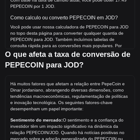
Com base na taxa de câmbio atual, você pode obter 17.49
PEPECOIN por 1 JOD.
Como calculo ou converto PEPECOIN em JOD?
Você pode usar nossa calculadora de PEPECOIN para JOD
no topo desta página para converter qualquer quantia de
PEPECOIN para JOD. Também incluímos tabelas de
consulta rápida para as conversões mais populares. Por
exemplo, 5 JOD é equivalente a 87.45 PEPECOIN,
O que afeta a taxa de conversão de
enquanto 5 PEPECOIN custará em torno de 0.2859JOD.
PEPECOIN para JOD?
Qual é o maior preço que PEPECOIN/JOD já atingiu?
A máxima histórica de 1 PEPECOIN em JOD é د.ا5.36.
Há muitos fatores que afetam a relação entre PepeCoin e
Resta saber se o valor de 1 PEPECOIN/JOD superará a
Dinar jordaniano, abrangendo diversas dimensões, como
máxima histórica atual.
tendências macroeconômicas, regulamentação de políticas
Qual é a tendência de preço de em JOD?
e inovação tecnológica. Os seguintes fatores-chave
desempenham um papel importante:
Nos últimos 7 dias, a taxa de câmbio de PepeCoin
(PEPECOIN) subiu 12.21%. No último mês, a taxa de
Sentimento do mercado:
O sentimento e a confiança do
câmbio de PepeCoin (PEPECOIN) subiu 49.44% em relação
investidor têm um impacto significativo na dinâmica da
a Dinar jordaniano (JOD).
relação PEPECOIN/JOD. Quando há notícias positivas no
mercado sobre a adoção generalizada do PEPECOIN ou