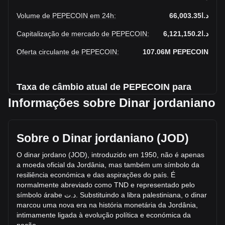
Volume de PEPECOIN em 24h
:
د.ا66,003.35
Capitalização de mercado de PEPECOIN
:
د.ا6,121,150.2
Oferta circulante de PEPECOIN
:
107.06M
PEPECOIN
Taxa de câmbio atual de PEPECOIN para
JOD
Informações sobre Dinar jordaniano
Aumento de PepeCoin para Dinar jordaniano esta semana.
Sobre o Dinar jordaniano (JOD)
O preço de mercado atual de PepeCoin é د.ا0.05718 por
PEPECOIN, com uma capitalização de mercado total de
O dinar jordano (JOD), introduzido em 1950, não é apenas
د.ا6,121,150.2 JOD com base em uma oferta circulante de
a moeda oficial da Jordânia, mas também um símbolo da
107,057,220 PEPECOIN. O volume de trading de PepeCoin
resiliência económica e das aspirações do país. É
teve variação de +9.53% (د.ا5,742.28 JOD) nas últimas 24
normalmente abreviado como TND e representado pelo
horas. No último dia de operações, o volume de trading de
símbolo árabe
ت
.
د
. Substituindo a libra pale
stiniana, o dinar
PEPECOIN foi de د.ا60,261.07.
marcou uma nova era na história monetária da Jordânia,
intimamente ligada à evolução política e económica da
Mais informações sobre PepeCoin na Bitget