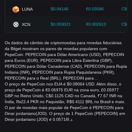
$0.04146
€0.03586
C$0.
LUNA
$0.003021
€0.002613
C$0.
XCN
Os dados de câmbio de criptomoedas para moedas fiduciárias
da Bitget mostram os pares de moedas populares com
PepeCoin: PEPECOIN para Dólar Americano (USD), PEPECOIN
para Euros (EUR), PEPECOIN para Libra Esterlina (GBP),
PEPECOIN para Dólar Canadense (CAD), PEPECOIN para Rupia
Indiana (INR), PEPECOIN para Rupia Paquistanesa (PKR),
PEPECOIN para o Real (BRL), PEPECOIN para…
O preço de PepeCoin nos EUA é $0.08064 USD. Além disso, o
preço de PepeCoin é €0.06975 EUR na zona euro, £0.05977
GBP no Reino Unido, C$0.1125 CAD no Canadá, ₹7.67 INR na
Índia, ₨22.4 PKR no Paquistão, R$0.4111 BRL no Brasil e mais.
O par de moedas mais popular de PepeCoin é PEPECOIN para
Dinar jordaniano(JOD). O preço de 1 PepeCoin (PEPECOIN) em
Dinar jordaniano (JOD) é د.ا0.05718.