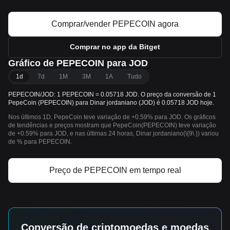
Comprar/vender PEPECOIN agora
Comprar no app da Bitget
Gráfico de PEPECOIN para JOD
1d
7d
1M
3M
1A
Tudo
PEPECOIN/JOD: 1 PEPECOIN = 0.05718 JOD. O preço da conversão de 1
PepeCoin (PEPECOIN) para Dinar jordaniano (JOD) é 0.05718 JOD hoje.
Nos últimos 1D, PepeCoin teve variação de +0.59% para JOD. Os gráficos
de tendências e preços mostram que PepeCoin(PEPECOIN) teve variação
de +0.59% para JOD, e nas últimas 24 horas, Dinar jordaniano(\{9\ }) variou
de % para PEPECOIN.
Preço de PEPECOIN em tempo real
Conversão de criptomoedas e moedas