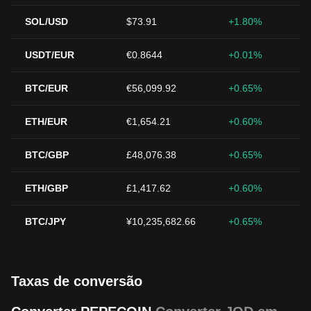
SOL/USD
$73.91
+1.80%
USDT/EUR
€0.8644
+0.01%
BTC/EUR
€56,099.92
+0.65%
ETH/EUR
€1,654.21
+0.60%
BTC/GBP
£48,076.38
+0.65%
ETH/GBP
£1,417.62
+0.60%
BTC/JPY
¥10,235,682.66
+0.65%
Taxas de conversão