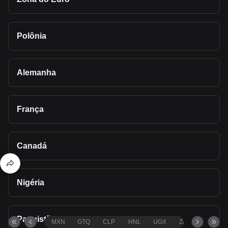
Polônia
Alemanha
França
Canadá
Nigéria
Paquistão
MXN
GTQ
CLP
HNL
UGX
ZAR
TND