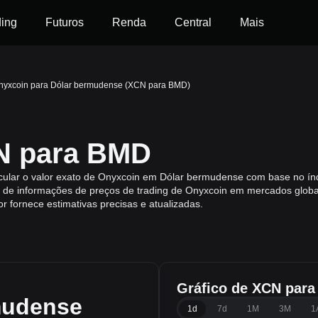
ding
Futuros
Renda
Central
Mais
nyxcoin para Dólar bermudense (XCN para BMD)
N para BMD
cular o valor exato de Onyxcoin em Dólar bermudense com base no índ
de informações de preços de trading de Onyxcoin em mercados globa
or fornece estimativas precisas e atualizadas.
Gráfico de XCN par
mudense
1d
7d
1M
3M
1