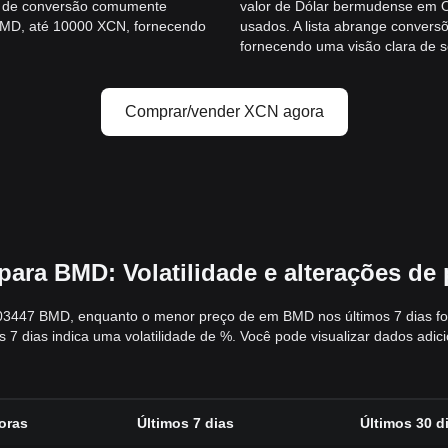
s de conversão comumente
valor de Dólar bermudense em 
 BMD, até 10000 XCN, fornecendo
usados. A lista abrange conver
fornecendo uma visão clara de s
Comprar/vender XCN agora
ara BMD: Volatilidade e alterações d
03447 BMD, enquanto o menor preço de em BMD nos últimos 7 dias foi 
 dias indica uma volatilidade de %. Você pode visualizar dados adic
oras
Últimos 7 dias
Últimos 30 d