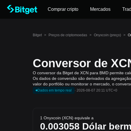
Comprar cripto
Mercados
Tra
Bitget
>
Preços de criptomoedas
>
Onyxcoin (preço)
>
O
Conversor de XC
O conversor da Bitget de XCN para BMD permite cal
Os dados de conversão são derivados da agregação 
valor do portfólio ou monitorar o mercado, o convers
Dados em tempo real
·
2026-08-07 20:11 UTC+0
1 Onyxcoin (XCN) equivale a
0.003058
Dólar ber