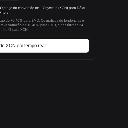
 preço da conversão de 1 Onyxcoin (XCN) para Dólar
 hoje.
ação de +0.40% para BMD. Os gráficos de tendências e
teve variação de +0.40% para BMD, e nas últimas 24
iou de % para XCN.
de XCN em tempo real