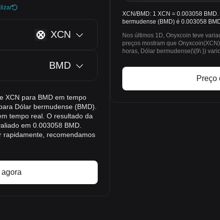
lizar
XCN/BMD: 1 XCN = 0.003058 BMD. O
bermudense (BMD) é 0.003058 BMD
XCN
Nos últimos 1D, Onyxcoin teve vari
preços mostram que Onyxcoin(XCN) 
horas, Dólar bermudense(\{9\ }) var
BMD
Preço 
o de XCN para BMD em tempo
) para Dólar bermudense (BMD).
m tempo real. O resultado da
valiado em 0.003058 BMD.
r rapidamente, recomendamos
 agora