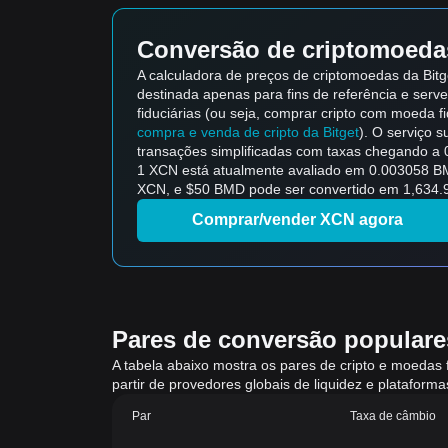
Conversão de criptomoedas
A calculadora de preços de criptomoedas da Bit
destinada apenas para fins de referência e serve
fiduciárias (ou seja, comprar cripto com moeda fid
compra e venda de cripto da Bitget
). O serviço 
transações simplificadas com taxas chegando a 
1 XCN está atualmente avaliado em 0.003058 B
XCN, e $50 BMD pode ser convertido em 1,634.9
Comprar/vender XCN agora
Pares de conversão populares
A tabela abaixo mostra os pares de cripto e moedas 
partir de provedores globais de liquidez e platafor
Par
Taxa de câmbio