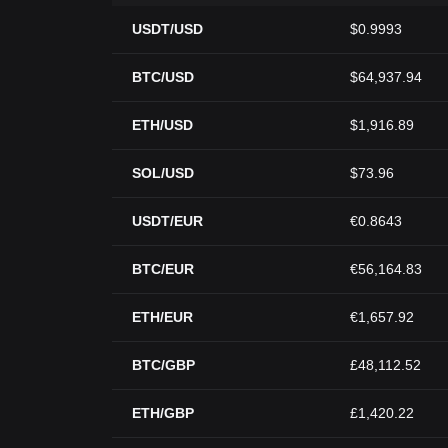
USDT/USD
$0.9993
BTC/USD
$64,937.94
ETH/USD
$1,916.89
SOL/USD
$73.96
USDT/EUR
€0.8643
BTC/EUR
€56,164.83
ETH/EUR
€1,657.92
BTC/GBP
£48,112.52
ETH/GBP
£1,420.22