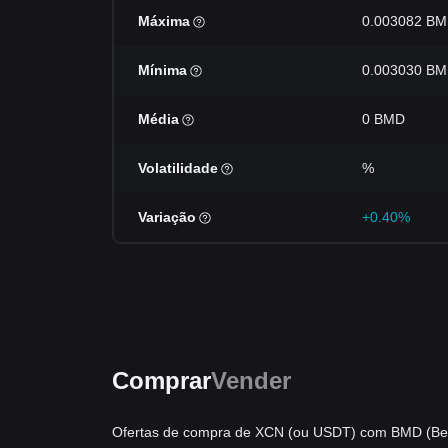
Máxima
0.003082 B
Mínima
0.003030 B
Média
0 BMD
Volatilidade
%
Variação
+0.40%
Comprar
Vender
Ofertas de compra de XCN (ou USDT) com BMD (Be