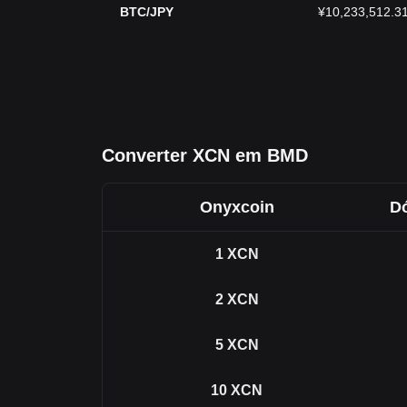
BTC/JPY
¥10,233,512.3
Converter XCN em BMD
Onyxcoin
D
1
XCN
2
XCN
5
XCN
10
XCN