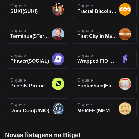
O que é
O que é
SUKI(SUKI)
Fractal Bitcoin(FB)
O que é
O que é
Terminus($Terminus)
First City in Mars(TERMINUS)
O que é
O que é
Phaver(SOCIAL)
Wrapped FIO Protocol(WFIO)
O que é
O que é
Pencils Protocol(DAPP)
Funkichain(Funki)
O que é
O que é
Unio Coin(UNIO)
MEMEFI(MEMEFI)
Novas listagens na Bitget