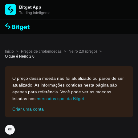
Bitget App
Trading inteligente
Início
>
Preços de criptomoedas
>
Neiro 2.0 (preço)
>
O que é Neiro 2.0
O preço dessa moeda não foi atualizado ou parou de ser
atualizado. As informações contidas nesta página são
apenas para referência. Você pode ver as moedas
listadas nos
mercados spot da Bitget
.
Criar uma conta