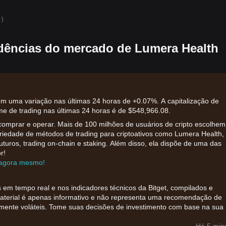
0）
dências do mercado de Lumera Health
om uma variação nas últimas 24 horas de +0.07%. A capitalização de
e de trading nas últimas 24 horas é de $548,966.08.
comprar e operar. Mais de 100 milhões de usuários de cripto escolhem
ariedade de métodos de trading para criptoativos como Lumera Health,
futuros, trading on-chain e staking. Além disso, ela dispõe de uma das
r!
r agora mesmo!
 em tempo real e nos indicadores técnicos da Bitget, compilados e
material é apenas informativo e não representa uma recomendação de
amente voláteis. Tome suas decisões de investimento com base na sua