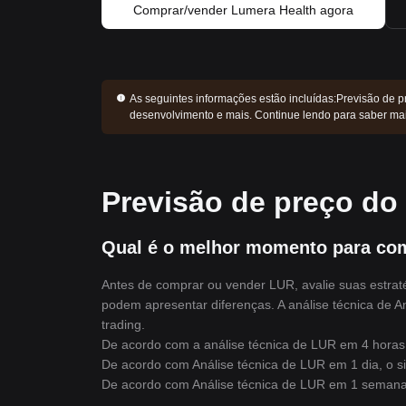
Comprar/vender Lumera Health agora
As seguintes informações estão incluídas:
Previsão de p
desenvolvimento e mais. Continue lendo para saber ma
Previsão de preço do
Qual é o melhor momento para co
Antes de comprar ou vender LUR, avalie suas estraté
podem apresentar diferenças. A análise técnica de An
trading.
De acordo com a análise técnica de LUR em 4 horas,
De acordo com Análise técnica de LUR em 1 dia, o si
De acordo com Análise técnica de LUR em 1 semana,