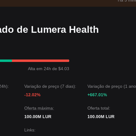
Há 5 min
ado de Lumera Health
Alta em 24h de $4.03
24h):
Variação de preço (7 dias):
Variação de preço (1 ano
-12.02%
+667.01%
Oferta máxima:
Oferta total:
100.00M LUR
100.00M LUR
Links
: