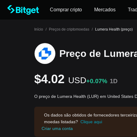
Comprar cripto
Mercados
Tra
Início
/
Preços de criptomoedas
/
Lumera Health (preço)
Preço de Lumera
$4.02
USD
+0.07%
1D
O preço de Lumera Health (LUR) em United States D
Os dados são obtidos de fornecedores terceiri
moedas listadas?
Clique aqui
Criar uma conta