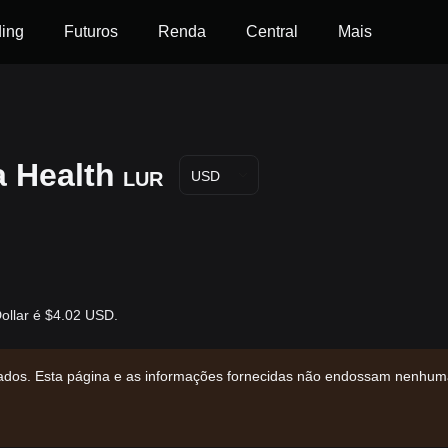
ding
Futuros
Renda
Central
Mais
 Health
LUR
USD
ollar é $4.02 USD.
zados. Esta página e as informações fornecidas não endossam nenhum