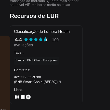
transação do mercado. Quanto mais alto for
seu nível VIP, melhores serão as taxas.
Recursos de LUR
Classificação de Lumera Health
4.4
100
avaliações
Tags
：
Saúde
BNB Chain Ecosystem
Contratos
:
0xc66B
...
69cf788
(
BNB Smart Chain (BEP20)
)
Links
: