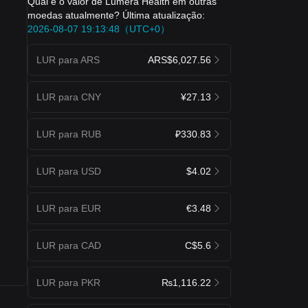
Qual é o valor de Lumera Health em outras
moedas atualmente? Última atualização:
2026-08-07 19:13:48（UTC+0）
LUR para ARS
ARS$6,027.56
LUR para CNY
¥27.13
LUR para RUB
₽330.83
LUR para USD
$4.02
LUR para EUR
€3.48
LUR para CAD
C$5.6
LUR para PKR
₨1,116.22