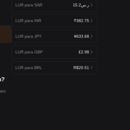
LUR para SAR
ر.س15.2
LUR para INR
₹382.75
LUR para JPY
¥633.68
LUR para GBP
£2.98
LUR para BRL
R$20.51
a?
mbém