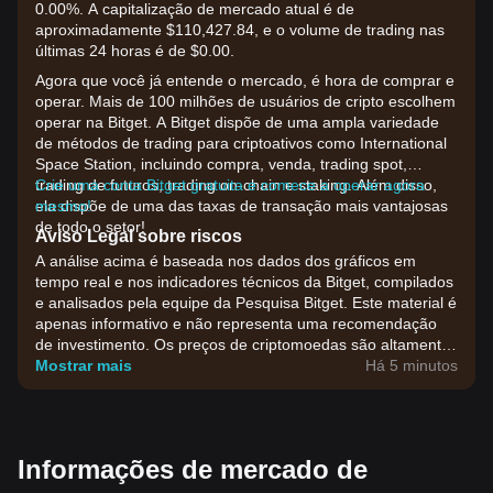
0.00%. A capitalização de mercado atual é de
aproximadamente $110,427.84, e o volume de trading nas
últimas 24 horas é de $0.00.
Agora que você já entende o mercado, é hora de comprar e
operar. Mais de 100 milhões de usuários de cripto escolhem
operar na Bitget. A Bitget dispõe de uma ampla variedade
de métodos de trading para criptoativos como International
Space Station, incluindo compra, venda, trading spot,
trading de futuros, trading on-chain e staking. Além disso,
Crie uma conta Bitget gratuita e comece a operar agora
ela dispõe de uma das taxas de transação mais vantajosas
mesmo!
de todo o setor!
Aviso Legal sobre riscos
A análise acima é baseada nos dados dos gráficos em
tempo real e nos indicadores técnicos da Bitget, compilados
e analisados pela equipe da Pesquisa Bitget. Este material é
apenas informativo e não representa uma recomendação
de investimento. Os preços de criptomoedas são altamente
voláteis. Tome suas decisões de investimento com base na
Mostrar mais
Há 5 minutos
sua própria tolerância ao risco.
Informações de mercado de