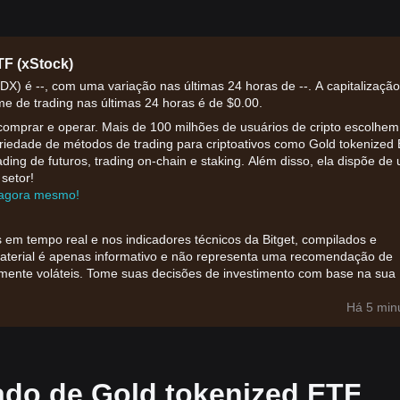
F (xStock)
X) é --, com uma variação nas últimas 24 horas de --. A capitalizaçã
e de trading nas últimas 24 horas é de $0.00.
comprar e operar. Mais de 100 milhões de usuários de cripto escolhem
ariedade de métodos de trading para criptoativos como Gold tokenized
rading de futuros, trading on-chain e staking. Além disso, ela dispõe de
setor!
r agora mesmo!
 em tempo real e nos indicadores técnicos da Bitget, compilados e
material é apenas informativo e não representa uma recomendação de
amente voláteis. Tome suas decisões de investimento com base na sua
Há 5 min
ado de Gold tokenized ETF