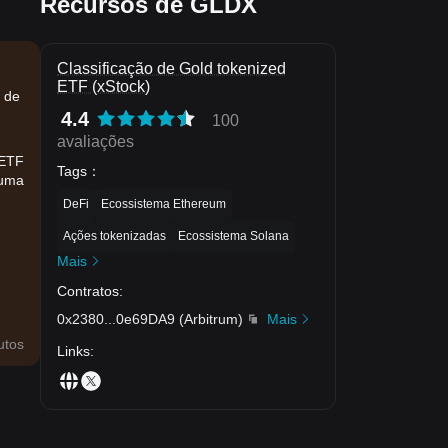
Recursos de GLDX
Classificação de Gold tokenized
ETF (xStock)
o de
4.4
100
avaliações
 ETF
Tags
：
 uma
DeFi
Ecossistema Ethereum
Ações tokenizadas
Ecossistema Solana
Mais
Contratos
:
0x2380
...
0e69DA9
(
Arbitrum
)
Mais
utos
Links
: