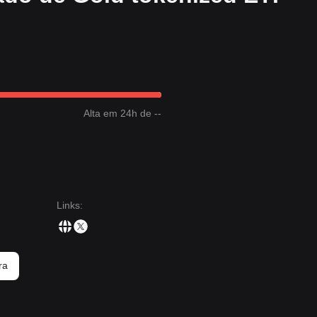
Alta em 24h de --
Links
:
ra