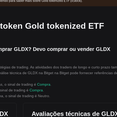
 lendo para saber mais sobre Gold tokenized ETF (xStock).
 token Gold tokenized ETF
mprar GLDX? Devo comprar ou vender GLDX
égias de trading. As atividades dos traders de longo e curto prazo t
álise técnica de GLDX na Bitget na Bitget pode fornecer referências d
, o sinal de trading é
Compra
.
sinal de trading é
Compra
.
, o sinal de trading é
Neutro
.
LDX
Avaliações técnicas de GLD