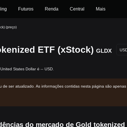
ding
Futuros
Renda
Central
Mais
ck) (preço)
okenized ETF (xStock)
GLDX
US
nited States Dollar é -- USD.
u de ser atualizado. As informações contidas nesta página são apenas
dências do mercado de Gold tokenized