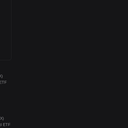
X)
 ETF
DX)
ed ETF