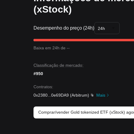
(xStock)
Desempenho do preço (24h)
24h
Baixa em 24h de --
Classificação de mercado:
#950
Contratos
:
0x2380
...
0e69DA9
(
Arbitrum
)
Mais
Comprar/vender Gold tokenized ETF (xStock) ago