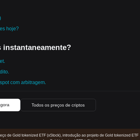
)
res hoje?
 instantaneamente?
et.
ito.
spot com arbitragem.
agora
Todos os preços de criptos
eço de Gold tokenized ETF (xStock), introdução ao projeto de Gold tokenized ETF