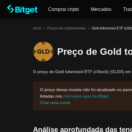
Comprar cripto
Mercados
Tra
Início
/
Preços de criptomoedas
/
Gold tokenized ETF (xSto
Preço de Gold t
O preço de Gold tokenized ETF (xStock) (GLDX) em U
O preço dessa moeda não foi atualizado ou paro
listadas nos
mercados spot da Bitget
.
Criar uma conta
Análise aprofundada das ten