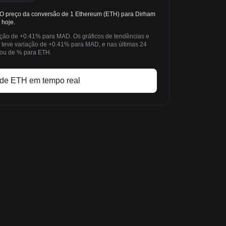
O preço da conversão de 1 Ethereum (ETH) para Dirham
hoje.
ação de +0.41% para MAD. Os gráficos de tendências e
teve variação de +0.41% para MAD, e nas últimas 24
riou de % para ETH.
 de ETH em tempo real