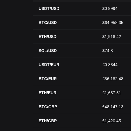
USDT/USD
$0.9994
BTC/USD
$64,958.35
ETH/USD
$1,916.42
SOL/USD
$74.8
USDT/EUR
€0.8644
BTC/EUR
€56,182.48
ETH/EUR
€1,657.51
BTC/GBP
£48,147.13
ETH/GBP
£1,420.45