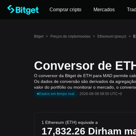
Comprar cripto
Mercados
Tra
Bitget
>
Preços de criptomoedas
>
Ethereum (preço)
>
E
Conversor de ET
O conversor da Bitget de ETH para MAD permite cal
Os dados de conversão são derivados da agregação 
valor do portfólio ou monitorar o mercado, o convers
Dados em tempo real
·
2026-08-08 08:50 UTC+0
1 Ethereum (ETH) equivale a
17,832.26
Dirham ma