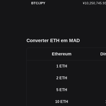
BTC/JPY
¥10,250,745.9
Converter ETH em MAD
Ethereum
Di
1
ETH
2
ETH
5
ETH
10
ETH