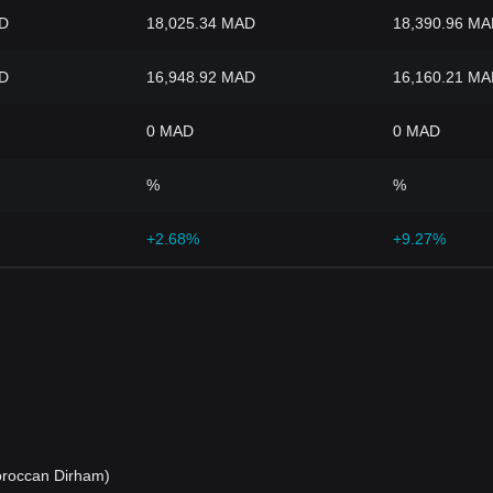
AD
18,025.34 MAD
18,390.96 M
AD
16,948.92 MAD
16,160.21 M
0 MAD
0 MAD
%
%
+2.68%
+9.27%
roccan Dirham)