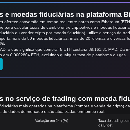
 e moedas fiduciárias na plataforma Bi
get oferece conversão em tempo real entre pares como Ethereum (ETH
ve para calcular taxas de câmbio entre criptoativos e moedas fiduciári
uciária ou vender cripto por moeda fiduciária), utilize o serviço de tra
suporta mais de 80 moedas fiduciárias, mais de 20 idiomas e diversas 
0%.
gnifica que comprar 5 ETH custaria 89,161.31 MAD. Da mesma forma, د.م.1 MAD pode s
ode ser convertido em 0.0002804 ETH, excluindo qualquer taxa de plataforma ou gas.
 no serviço de trading com moeda fiduc
fiduciárias mais operados na plataforma (compra e venda de cripto) d
mas de dados de mercado e são atualizadas em tempo real.
Variação em 24h (%)
Taxa de trading com
da Bitget