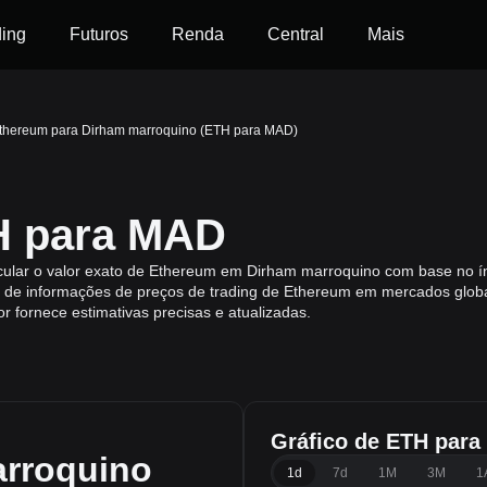
ding
Futuros
Renda
Central
Mais
thereum para Dirham marroquino (ETH para MAD)
H para MAD
cular o valor exato de Ethereum em Dirham marroquino com base no í
de informações de preços de trading de Ethereum em mercados globa
or fornece estimativas precisas e atualizadas.
Gráfico de ETH par
rroquino
1d
7d
1M
3M
1