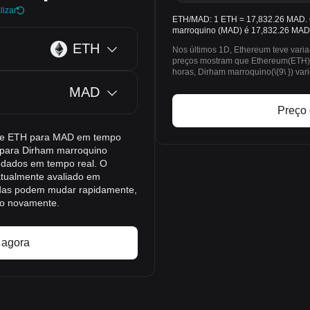
lizar
ETH/MAD: 1 ETH = 17,832.26 MAD. 
marroquino (MAD) é 17,832.26 MAD 
ETH
Nos últimos 1D, Ethereum teve vari
preços mostram que Ethereum(ETH) 
horas, Dirham marroquino(\{9\ }) va
MAD
Preço
o de ETH para MAD em tempo
) para Dirham marroquino
 dados em tempo real. O
atualmente avaliado em
das podem mudar rapidamente,
ão novamente.
 agora