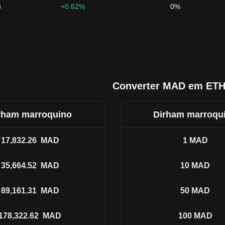
3
+0.62%
0%
Converter MAD em ET
rham marroquino
Dirham marroqu
17,832.26
MAD
1
MAD
35,664.52
MAD
10
MAD
89,161.31
MAD
50
MAD
178,322.62
MAD
100
MAD