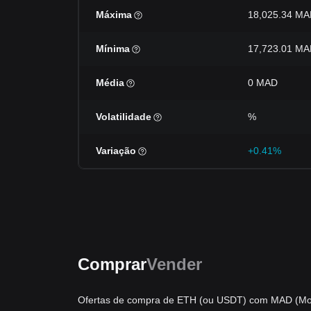
Máxima
18,025.34 M
Mínima
17,723.01 M
Média
0 MAD
Volatilidade
%
Variação
+0.41%
Comprar
Vender
Ofertas de compra de ETH (ou USDT) com MAD (Mo