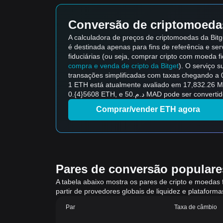
Conversão de criptomoedas
A calculadora de preços de criptomoedas da Bit
é destinada apenas para fins de referência e ser
fiduciárias (ou seja, comprar cripto com moeda fid
compra e venda de cripto da Bitget
). O serviço 
transações simplificadas com taxas chegando a 
1 ETH está atualmente avaliado em 17,832.26 MAD, o que si
0.{4}5608 ETH, e د.م.50 MAD p
Comprar/vender ETH agora
Pares de conversão populares
A tabela abaixo mostra os pares de cripto e moedas 
partir de provedores globais de liquidez e platafor
Par
Taxa de câmbio