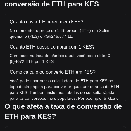
conversão de ETH para KES
Quanto custa 1 Ethereum em KES?
No momento, o preço de 1 Ethereum (ETH) em Xelim
queniano (KES) é KSh245,577.11.
Quanto ETH posso comprar com 1 KES?
Com base na taxa de câmbio atual, você pode obter 0.
{5}4072 ETH por 1 KES.
Como calculo ou converto ETH em KES?
Você pode usar nossa calculadora de ETH para KES no
topo desta página para converter qualquer quantia de ETH
para KES. Também incluímos tabelas de consulta rápida
para as conversões mais populares. Por exemplo, 5 KES é
equivalente a 0.{4}2036 ETH, enquanto 5 ETH custará em
O que afeta a taxa de conversão de
torno de 1,227,885.54KES.
ETH para KES?
Qual é o maior preço que ETH/KES já atingiu?
A máxima histórica de 1 ETH em KES é KSh640,864.44.