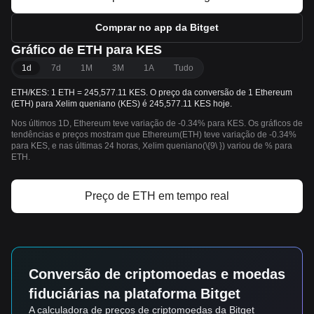
Comprar no app da Bitget
Gráfico de ETH para KES
1d
7d
1M
3M
1A
Tudo
ETH/KES: 1 ETH = 245,577.11 KES. O preço da conversão de 1 Ethereum
(ETH) para Xelim queniano (KES) é 245,577.11 KES hoje.
Nos últimos 1D, Ethereum teve variação de -0.34% para KES. Os gráficos de
tendências e preços mostram que Ethereum(ETH) teve variação de -0.34%
para KES, e nas últimas 24 horas, Xelim queniano(\{9\ }) variou de % para
ETH.
Preço de ETH em tempo real
Conversão de criptomoedas e moedas
fiduciárias na plataforma Bitget
A calculadora de preços de criptomoedas da Bitget