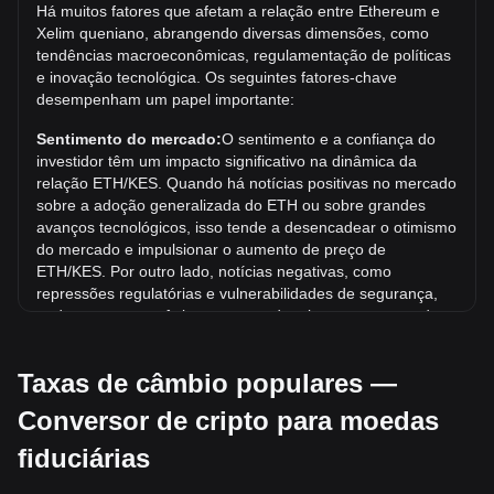
Há muitos fatores que afetam a relação entre Ethereum e
Resta saber se o valor de 1 ETH/KES superará a máxima
Xelim queniano, abrangendo diversas dimensões, como
histórica atual.
tendências macroeconômicas, regulamentação de políticas
Qual é a tendência de preço de em KES?
e inovação tecnológica. Os seguintes fatores-chave
desempenham um papel importante:
Nos últimos 7 dias, a taxa de câmbio de Ethereum (ETH)
caiu 0.34%. No último mês, a taxa de câmbio de Ethereum
Sentimento do mercado:
O sentimento e a confiança do
(ETH) subiu 8.09% em relação a Xelim queniano (KES).
investidor têm um impacto significativo na dinâmica da
relação ETH/KES. Quando há notícias positivas no mercado
sobre a adoção generalizada do ETH ou sobre grandes
avanços tecnológicos, isso tende a desencadear o otimismo
do mercado e impulsionar o aumento de preço de
ETH/KES. Por outro lado, notícias negativas, como
repressões regulatórias e vulnerabilidades de segurança,
podem provocar pânico no mercado e levar a uma queda
de preço de ETH/KES.
Taxas de câmbio populares —
Ambiente regulatório:
As políticas e regulamentações
governamentais relacionadas às criptomoedas têm um
Conversor de cripto para moedas
impacto direto sobre sua aceitação, o que, por sua vez,
determina seu valor em relação às moedas tradicionais,
fiduciárias
como o dólar americano. Regulamentações claras e
favoráveis podem aumentar a confiança dos investidores