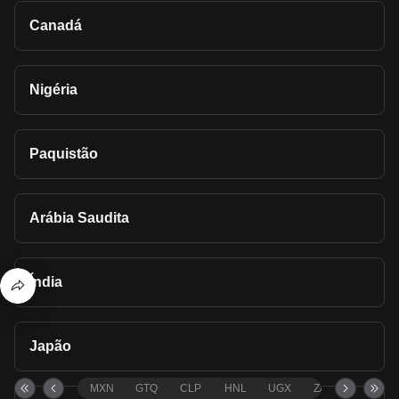
Canadá
Nigéria
Paquistão
Arábia Saudita
Índia
Japão
MXN
GTQ
CLP
HNL
UGX
ZAR
TND