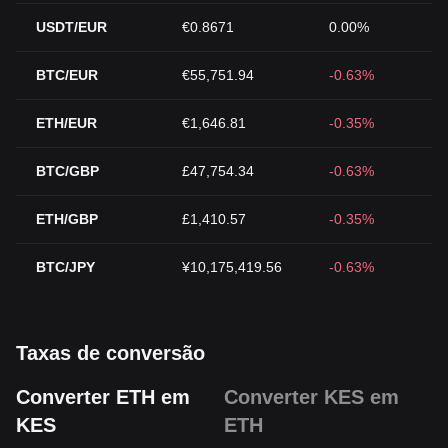
USDT/EUR
€0.8671
0.00%
BTC/EUR
€55,751.94
-0.63%
ETH/EUR
€1,646.81
-0.35%
BTC/GBP
£47,754.34
-0.63%
ETH/GBP
£1,410.57
-0.35%
BTC/JPY
¥10,175,419.56
-0.63%
Taxas de conversão
Converter ETH em
Converter KES em
KES
ETH