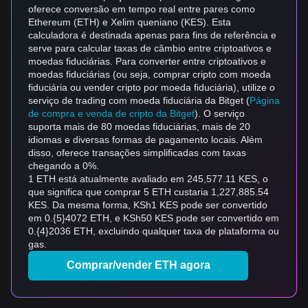
oferece conversão em tempo real entre pares como
Ethereum (ETH) e Xelim queniano (KES). Esta
calculadora é destinada apenas para fins de referência e
serve para calcular taxas de câmbio entre criptoativos e
moedas fiduciárias. Para converter entre criptoativos e
moedas fiduciárias (ou seja, comprar cripto com moeda
fiduciária ou vender cripto por moeda fiduciária), utilize o
serviço de trading com moeda fiduciária da Bitget (
Página
de compra e venda de cripto da Bitget
). O serviço
suporta mais de 80 moedas fiduciárias, mais de 20
idiomas e diversas formas de pagamento locais. Além
disso, oferece transações simplificadas com taxas
chegando a 0%.
1 ETH está atualmente avaliado em 245,577.11 KES, o
que significa que comprar 5 ETH custaria 1,227,885.54
KES. Da mesma forma, KSh1 KES pode ser convertido
em 0.{5}4072 ETH, e KSh50 KES pode ser convertido em
0.{4}2036 ETH, excluindo qualquer taxa de plataforma ou
gas.
Comprar/vender ETH agora