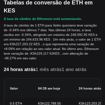
Tabelas de conversão de ETH em
KES
A taxa de câmbio de Ethereum está aumentando.
A taxa de câmbio de 1 ETH para Xelim queniano teve variação
de -0.34% nos últimos 7 dias. Nas últimas 24 horas, a taxa
oscilou em -0.34%, atingindo um máximo de 248,092.95 KES e
um mínimo de 244,633.96 KES . Um mês atrás, o valor de 1 ETH
era KSh227,203.22 KES , o que representa uma variação de
+8.09% em relação ao seu valor atual. No último ano, Ethereum
teve variação de
-
KSh
229,117.52
KES
, com alteração de
-48.27% em seu valor.
24 horas atrás
1 mês atrás
1 ano atrás
Valor
04:39 am hoje
24 horas atrás
0.5
ETH
KSh122,788.55
KSh123,203.25