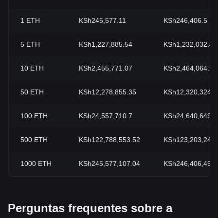
1
ETH
KSh245,577.11
KSh246,406.5
5
ETH
KSh1,227,885.54
KSh1,232,032.49
10
ETH
KSh2,455,771.07
KSh2,464,064.98
50
ETH
KSh12,278,855.35
KSh12,320,324.9
100
ETH
KSh24,557,710.7
KSh24,640,649.8
500
ETH
KSh122,788,553.52
KSh123,203,249.
1000
ETH
KSh245,577,107.04
KSh246,406,498.
Perguntas frequentes sobre a