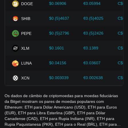
$0.06906
€0.05994
C$0.
DOGE
Os investidores devem entender essa dinâmica para evitar
tomar decisões erradas. Após considerar esses fatores, os
investidores também devem monitorar de perto as futuras
$0.{5}4637
€0.{5}4025
C$0.
SHIB
mudanças no preço do Ethereum e ajustar suas estratégias
de investimento de acordo com o mercado em evolução.
$0.{5}2796
€0.{5}2426
C$0.
PEPE
$0.1601
€0.1389
C$0.
XLM
$0.04156
€0.03607
C$0.
LUNA
$0.003039
€0.002638
C$0.
XCN
Os dados de câmbio de criptomoedas para moedas fiduciárias
da Bitget mostram os pares de moedas populares com
Ethereum: ETH para Dólar Americano (USD), ETH para Euros
(EUR), ETH para Libra Esterlina (GBP), ETH para Dólar
Canadense (CAD), ETH para Rupia Indiana (INR), ETH para
Rupia Paquistanesa (PKR), ETH para o Real (BRL), ETH para…