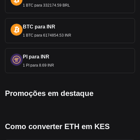
1 BTC para 332174.59 BRL
Os dados da Bitget mostram que o par de moedas de
Ethereum mais popular é o ETH para KES, com o
código de moeda de Ethereum sendo ETH. Use
BTC para INR
nossa calculadora de criptomoedas agora para
descobrir quanto sua criptomoeda vale em KES.
1 BTC para 6174854.53 INR
PI para INR
1 PI para 8.69 INR
Promoções em destaque
Como converter ETH em KES