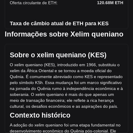
Oferta circulante de ETH
:
120.68M
ETH
Taxa de câmbio atual de ETH para KES
Informações sobre Xelim queniano
Queda de Ethereum para Xelim queniano esta semana.
O preço de mercado atual de Ethereum é KSh245,577.11
por ETH, com uma capitalização de mercado total de
Sobre o xelim queniano (KES)
KSh29,636,763,767,683.46 KES com base em uma oferta
circulante de 120,682,110 ETH. O volume de trading de
O xelim queniano (KES), introduzido em 1966, substituiu o
Ethereum teve variação de -20.15% (KSh-
xelim da África Oriental e se tornou a moeda oficial do
252,457,200,843.15 KES) nas últimas 24 horas. No último
Quênia. É comumente abreviado como KES e representado
dia de operações, o volume de trading de ETH foi de
pelo símbolo KSh. Essa mudança foi um marco significativo
KSh1,252,802,290,873.86.
na jornada do Quênia rumo à in
dependência econômica e à
soberania. O xelim queniano é mais do que apenas um
meio de transação financeira; ele reflete a rica herança
Mais informações sobre Ethereum na Bitget
cultural, os desafios econômicos e as aspirações do país.
Contexto histórico
Preço de Ethereum
Previsão de preço do token Ethereum
A adoção do xelim queniano foi uma etapa fun
damental no
O que é Ethereum (ETH)
desenvolvimento econômico do Quênia pós-colonial. Ele
Calculadora de lucros de Ethereum