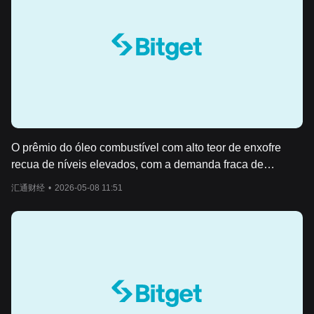
O prêmio do óleo combustível com alto teor de enxofre
recua de níveis elevados, com a demanda fraca de
combustível marítimo a jusante pressionando o mercado à
汇通财经
•
2026-05-08 11:51
vista.