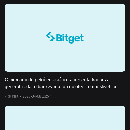
O mercado de petróleo asiático apresenta fraqueza
generalizada: o backwardation do óleo combustível foi
reduzido pela metade, a nafta despencou US$ 170 e o
汇通财经
•
2026-04-08 13:57
prêmio do diesel caiu para o menor nível em três
semanas.