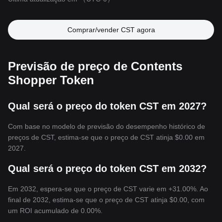
Comprar/vender CST agora
Previsão de preço de Contents
Shopper Token
Qual será o preço do token CST em 2027?
Com base no modelo de previsão do desempenho histórico de
preços de CST, estima-se que o preço de CST atinja
$0.00
em
2027.
Qual será o preço do token CST em 2032?
Em 2032, espera-se que o preço de CST varie em +31.00%. Ao
final de 2032, estima-se que o preço de CST atinja
$0.00
, com
um ROI acumulado de 0.00%.