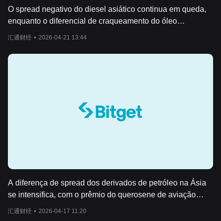
O spread negativo do diesel asiático continua em queda,
enquanto o diferencial de craqueamento do óleo
combustível com alto teor de enxofre afunda ainda mais
汇通财经
•
2026-04-21 13:44
em território negativo.
A diferença de spread dos derivados de petróleo na Ásia
se intensifica, com o prêmio do querosene de aviação
disparando enquanto o spread do diesel atinge o nível
汇通财经
•
2026-04-17 11:20
mais baixo.