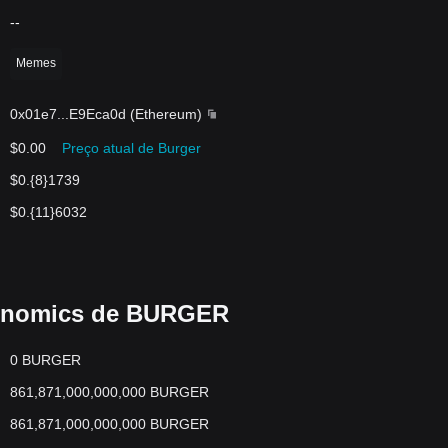
--
Memes
0x01e7
...
E9Eca0d
(
Ethereum
)
$0.00
Preço atual de Burger
$0.{8}1739
$0.{11}6032
kenomics de BURGER
0 BURGER
861,871,000,000,000 BURGER
861,871,000,000,000 BURGER