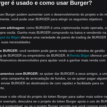
rger é usado e como usar Burger?
ken Burger podem aumentar com o desenvolvimento do projeto e do 
lmente, você pode usar BURGER para atingir os seguintes objetivos:
om arbitragem:
como BURGER é uma criptomoeda muito operada, o
re oscila. Ganhe mais BURGER comprando na baixa e vendendo na 
pot da Bitget
oferece uma variedade de pares de trading de BURGER
 suas necessidades.
de BURGER:
você também pode gerar renda com métodos de gestão
king de BURGER ou empréstimo de BURGER. A
Renda Bitget
oferece u
 financeiros desenvolvidos para ajudar você a ganhar mais renda com
pagamentos com BURGER:
se quiser dar BURGER a seus amigos, a u
de, uma campanha de arrecadação de fundos, ou se quiser pagar algu
nviar BURGER ao destinatário de com rapidez e facilidade para os
to.
ar o site oficial do projeto do token Burger para saber mais sobre o
r exemplo, descubra se o projeto do token Burger apoia o uso de B
 é sustentável, ou se o projeto Burger permite que você compre prod