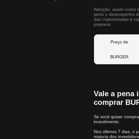
Atenção: assim como t
perto o desempenho d
das criptomoedas é rep
preparar.
Preço de
BURGER
Vale a pena
comprar BUR
Se você quiser compra
investimento.
Nos últimos 7 dias, o
maioria dos investido