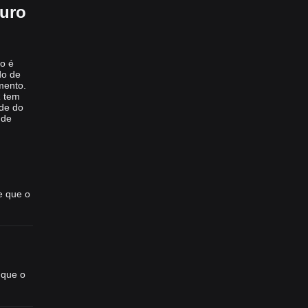
turo
o é
do de
mento.
R tem
ade do
 de
e que o
 que o