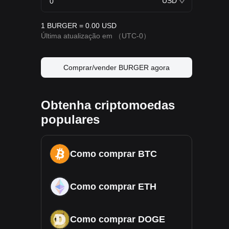
USD
1 BURGER = 0.00 USD
Última atualização em
（UTC-0）
Comprar/vender BURGER agora
Obtenha criptomoedas
populares
Como comprar BTC
Como comprar ETH
Como comprar DOGE