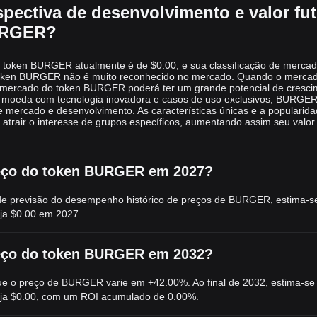
spectiva de desenvolvimento e valor fu
URGER?
 token BURGER atualmente é de $0.00, e sua classificação de mercad
token BURGER não é muito reconhecido no mercado. Quando o merca
de mercado do token BURGER poderá ter um grande potencial de cresci
 moeda com tecnologia inovadora e casos de uso exclusivos, BURGE
 mercado e desenvolvimento. As características únicas e a popularid
rair o interesse de grupos específicos, aumentando assim seu valor
reço do token BURGER em 2027?
e previsão do desempenho histórico de preços de BURGER, estima-s
nja
$0.00
em 2027.
reço do token BURGER em 2032?
e o preço de BURGER varie em +42.00%. Ao final de 2032, estima-se
nja
$0.00
, com um ROI acumulado de 0.00%.