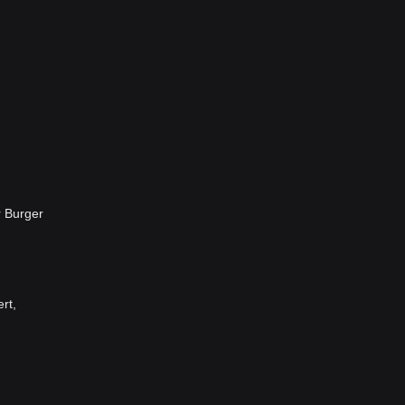
r Burger
rt,