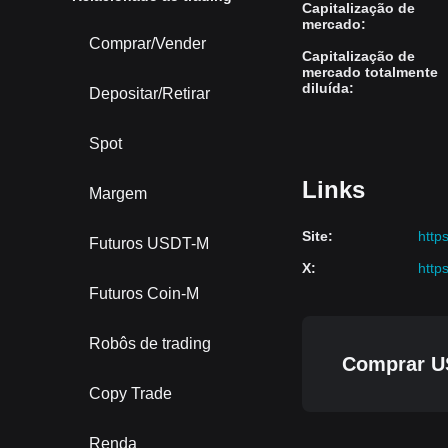
Capitalização de
mercado
:
Comprar/Vender
Capitalização de
mercado totalmente
diluída
:
Depositar/Retirar
Spot
Links
Margem
Site
:
http
Futuros USDT-M
X
:
http
Futuros Coin-M
Robôs de trading
Comprar U
Copy Trade
Renda