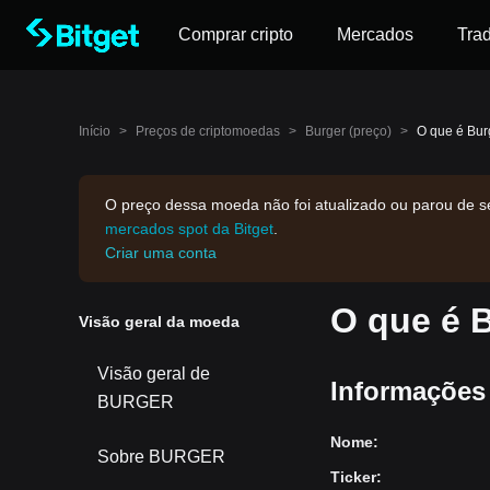
Comprar cripto
Mercados
Tra
Início
>
Preços de criptomoedas
>
Burger (preço)
>
O que é Bur
O preço dessa moeda não foi atualizado ou parou de se
mercados spot da Bitget
.
Criar uma conta
O que é 
Visão geral da moeda
Visão geral de
Informações
BURGER
Nome
:
Sobre BURGER
Ticker
: