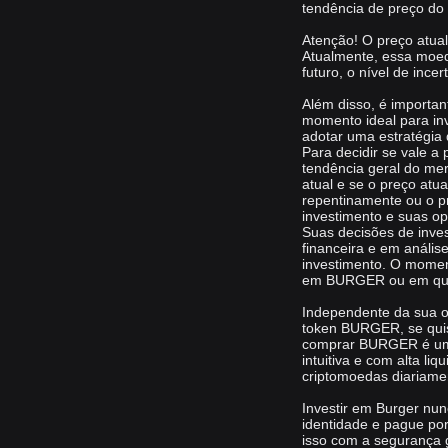
tendência de preço d
Atenção! O preço atua
Atualmente, essa moed
futuro, o nível de incer
Além disso, é importa
momento ideal para in
adotar uma estratégia 
Para decidir se vale a
tendência geral do me
atual e se o preço at
repentinamente ou o pr
investimento e suas o
Suas decisões de inves
financeira e em análi
investimento. O moment
em BURGER ou em qualq
Independente da sua o
token BURGER, se quis
comprar BURGER é uma 
intuitiva e com alta li
criptomoedas diariame
Investir em Burger nunc
identidade e pague por 
isso com a segurança 