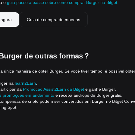
ra o
guia passo a passo sobre como comprar Burger na Bitget
.
agora
Guia de compra de moedas
Burger de outras formas？
 única maneira de obter Burger. Se você tiver tempo, é possível obte
rger na
learn2Earn
.
articipar da
Promoção Assist2Earn da Bitget
e ganhe Burger.
 e promoções em andamento
e receba airdrops de Burger grátis.
ecompensas de cripto podem ser convertidos em Burger no Bitget Conve
ing Spot.