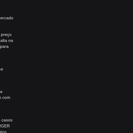
mercado
 preço
alta na
 para
ma
ma
ém com
s casos
URGER
utos