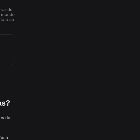
rar de
O mundo
ta e se
as?
es de
a
ão à