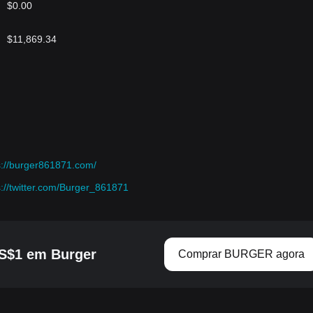
$0.00
$11,869.34
s://burger861871.com/
s://twitter.com/Burger_861871
S$1 em Burger
Comprar BURGER agora