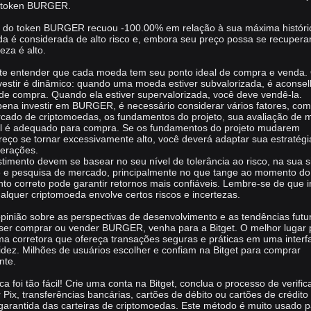
o token BURGER.
l do token BURGER recuou -100.00% em relação à sua máxima históri
a é considerada de alto risco e, embora seu preço possa se recupera
teza é alto.
nte entender que cada moeda tem seu ponto ideal de compra e venda.
vestir é dinâmico: quando uma moeda estiver subvalorizada, é aconsel
de compra. Quando ela estiver supervalorizada, você deve vendê-la.
 pena investir em BURGER, é necessário considerar vários fatores, co
rcado de criptomoedas, os fundamentos do projeto, sua avaliação de 
ual é adequado para compra. Se os fundamentos do projeto mudarem
eço se tornar excessivamente alto, você deverá adaptar sua estratégi
perações.
timento devem se basear no seu nível de tolerância ao risco, na sua s
se e pesquisa de mercado, principalmente no que tange ao momento do
o correto pode garantir retornos mais confiáveis. Lembre-se de que in
uer criptomoeda envolve certos riscos e incertezas.
pinião sobre as perspectivas de desenvolvimento e as tendências futu
er comprar ou vender BURGER, venha para a Bitget. O melhor lugar 
corretora que ofereça transações seguras e práticas em uma interf
quidez. Milhões de usuários escolher e confiam na Bitget para comprar
nte.
a foi tão fácil! Crie uma conta na Bitget, conclua o processo de verifi
Pix, transferências bancárias, cartões de débito ou cartões de crédito
garantida das carteiras de criptomoedas. Este método é muito usado p