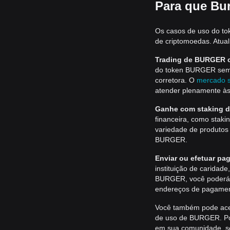
Para que Bu
Os casos de uso do to
de criptomoedas. Atua
Trading de BURGER c
do token BURGER semp
corretora. O
mercado s
atender plenamente às
Ganhe com staking 
financeira, como sta
variedade de produtos
BURGER.
Enviar ou efetuar 
instituição de carida
BURGER, você poderá e
endereços de pagamen
Você também pode acess
de uso de BURGER. Po
em sua comunidade, se