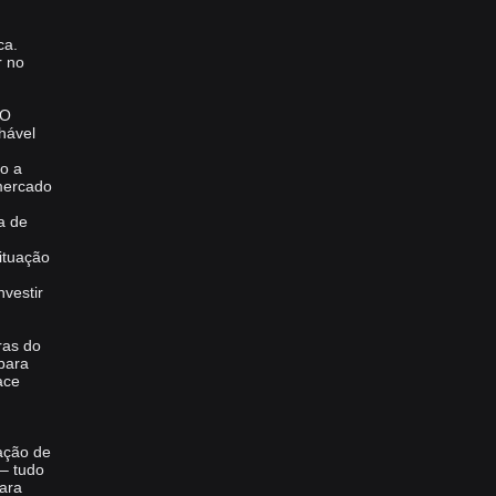
ca.
r no
 O
hável
mo a
mercado
a de
ituação
vestir
ras do
para
ace
cação de
 – tudo
ara