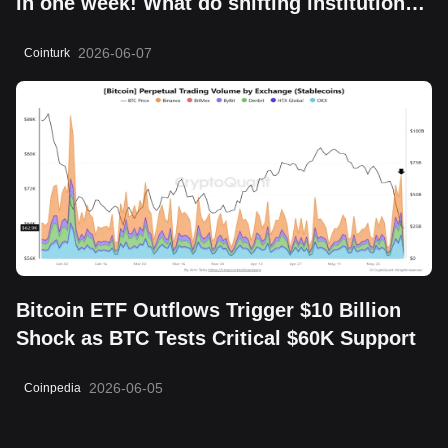
in one week! What do shifting institutional
moves mean?
2026-06-07
Cointurk
Bitcoin ETF Outflows Trigger $10 Billion
Shock as BTC Tests Critical $60K Support
2026-06-05
Coinpedia