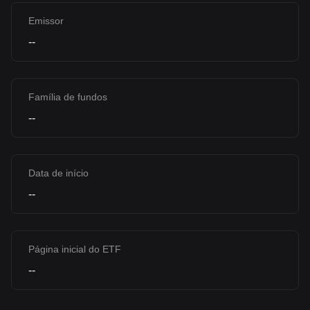
Emissor
--
Família de fundos
--
Data de início
--
Página inicial do ETF
--