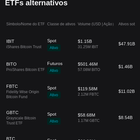
ETFs alternativos
Símbolo/Nome do ETF
Classe de ativos
Volume (USD | Ação）
Ativos sob g
Spot
IBIT
$1.15B
$47.91B
iShares Bitcoin Trust
31.25M IBIT
Ativo
Futuros
BITO
$501.46M
$1.46B
ProShares Bitcoin ETF
57.08M BITO
Ativo
FBTC
Spot
$119.58M
$11.02B
Fidelity Wise Origin
2.12M FBTC
Ativo
Bitcoin Fund
GBTC
Spot
$58.68M
$8.54B
Grayscale Bitcoin
1.17M GBTC
Ativo
Trust ETF
BTC