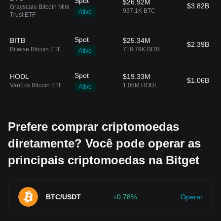
Spot
$26.92M
$3.82B
Grayscale Bitcoin Mini
937.1K BTC
Ativo
Trust ETF
Spot
BITB
$25.34M
$2.39B
Bitwise Bitcoin ETF
718.79K BITB
Ativo
Spot
HODL
$19.33M
$1.06B
VanEck Bitcoin ETF
1.05M HODL
Ativo
Prefere comprar criptomoedas
diretamente? Você pode operar as
principais criptomoedas na Bitget
BTC/USDT
+0.78%
Operar