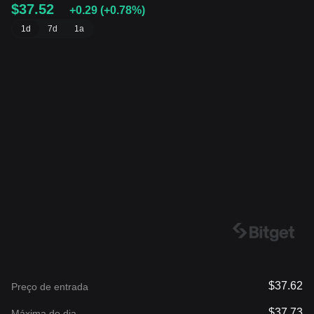
$37.52
+0.29
(
+0.78%
)
1d
7d
1a
$37.62
Preço de entrada
$37.73
Máxima do dia