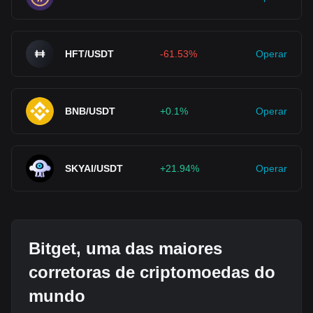
HFT/USDT
-61.53%
Operar
BNB/USDT
+0.1%
Operar
SKYAI/USDT
+21.94%
Operar
Bitget, uma das maiores
corretoras de criptomoedas do
mundo