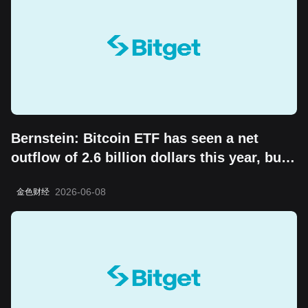
Bernstein: Bitcoin ETF has seen a net
outflow of 2.6 billion dollars this year, but
the "boring cycle" does not change its
2026-06-08
金色财经
long-term value storage attribute