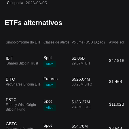
2026-06-05
Coinpedia
ETFs alternativos
Símbolo/Nome do ETF
Classe de ativos
Volume (USD | Ação）
Ativos sob g
Spot
IBIT
$1.06B
$47.91B
iShares Bitcoin Trust
29.07M IBIT
Ativo
Futuros
BITO
$526.04M
$1.46B
ProShares Bitcoin ETF
60.25M BITO
Ativo
FBTC
Spot
$136.27M
$11.02B
Fidelity Wise Origin
2.43M FBTC
Ativo
Bitcoin Fund
GBTC
Spot
$54.78M
$8.54B