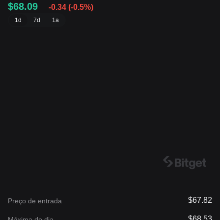
$68.09
-0.34
(
-0.5%
)
1d
7d
1a
$67.82
Preço de entrada
$68.53
Máxima do dia