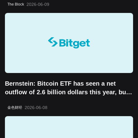
2026-06-09
The Block
Bernstein: Bitcoin ETF has seen a net
outflow of 2.6 billion dollars this year, but
the "boring cycle" does not change its
2026-06-08
金色财经
long-term value storage attribute