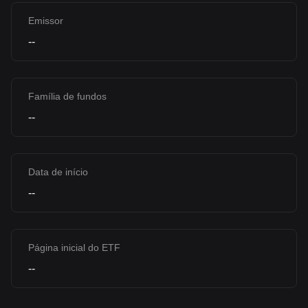
Emissor
--
Família de fundos
--
Data de início
--
Página inicial do ETF
--