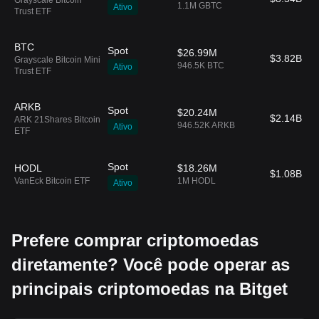
Grayscale Bitcoin
1.1M GBTC
Ativo
Trust ETF
BTC
Spot
$26.99M
$3.82B
Grayscale Bitcoin Mini
946.5K BTC
Ativo
Trust ETF
ARKB
Spot
$20.24M
$2.14B
ARK 21Shares Bitcoin
946.52K ARKB
Ativo
ETF
Spot
HODL
$18.26M
$1.08B
VanEck Bitcoin ETF
1M HODL
Ativo
Prefere comprar criptomoedas
diretamente? Você pode operar as
principais criptomoedas na Bitget