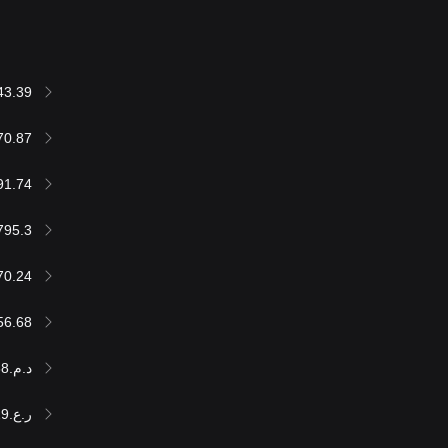
43.39
70.87
91.74
795.3
70.24
56.68
د.م.603,071.38
ر.ع.24,916.29