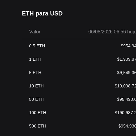
ETH para USD
Valor
06/08/2026 06:56 hoj
0.5
ETH
$
954.9
1
ETH
$
1,909.8
5
ETH
$
9,549.3
10
ETH
$
19,098.7
50
ETH
$
95,493.
100
ETH
$
190,987.
500
ETH
$
954,93