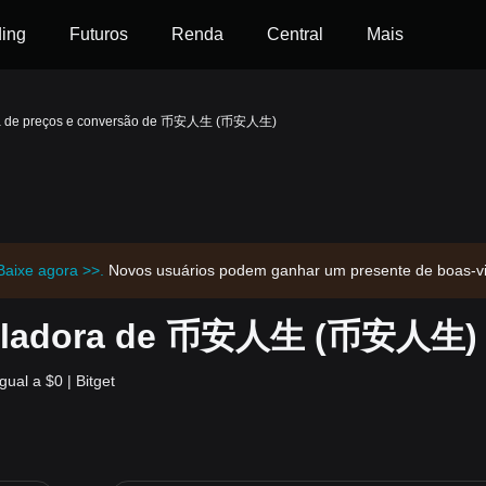
ding
Futuros
Renda
Central
Mais
ra de preços e conversão de 币安人生 (币安人生)
Baixe agora >>.
Novos usuários podem ganhar um presente de boas-v
lculadora de 币安人生 (币安人生)
l a $0 | Bitget