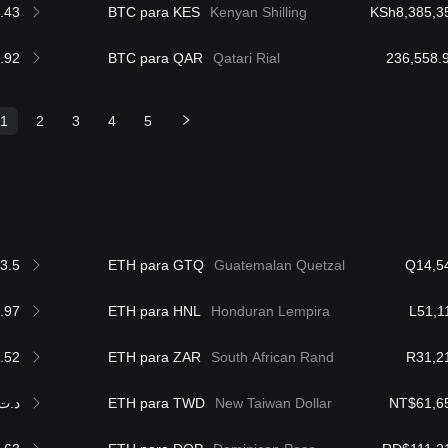
.43
BTC para KES
Kenyan Shilling
KSh8,385,3
.92
BTC para QAR
Qatari Rial
1
2
3
4
5
3.5
ETH para GTQ
Guatemalan Quetzal
Q14,5
.97
ETH para HNL
Honduran Lempira
L51,1
.52
ETH para ZAR
South African Rand
R31,2
د.ت,595.54
ETH para TWD
New Taiwan Dollar
NT$61,6