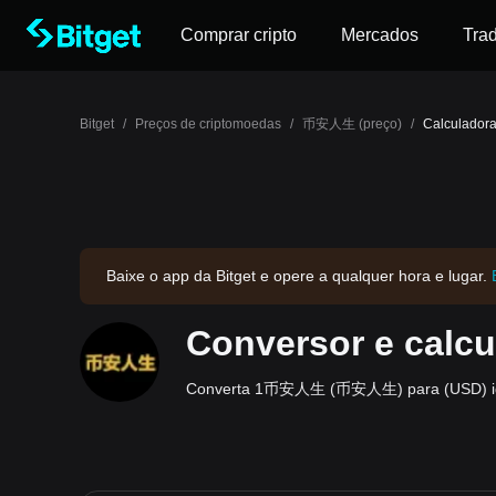
Comprar cripto
Mercados
Tra
Bitget
/
Preços de criptomoedas
/
币安人生 (preço)
/
Calculado
Baixe o app da Bitget e opere a qualquer hora e lugar.
Conversor e ca
Converta 1币安人生 (币安人生) para (USD) igua