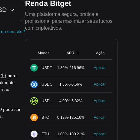
Renda Bitget
SD
Uma plataforma segura, prática e
profissional para maximizar seus lucros
com criptoativos.
 no seu site?
Moeda
APR
Ação
USDT
1.30
%
-
216.96
%
Aplicar
人生) para
almente
USDC
1.36
%
-
6.66
%
Aplicar
ersão
USDGO
4.00
%
-
6.32
%
Aplicar
D pode ser
s.
BTC
0.12
%
-
125.16
%
Aplicar
ETH
1.00
%
-
189.21
%
Aplicar