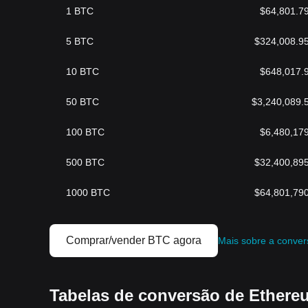
1
BTC
$
64,801.7
5
BTC
$
324,008.9
10
BTC
$
648,017.
50
BTC
$
3,240,089.
100
BTC
$
6,480,17
500
BTC
$
32,400,89
1000
BTC
$
64,801,79
Comprar/vender BTC agora
Mais sobre a conve
Tabelas de conversão de Ethere