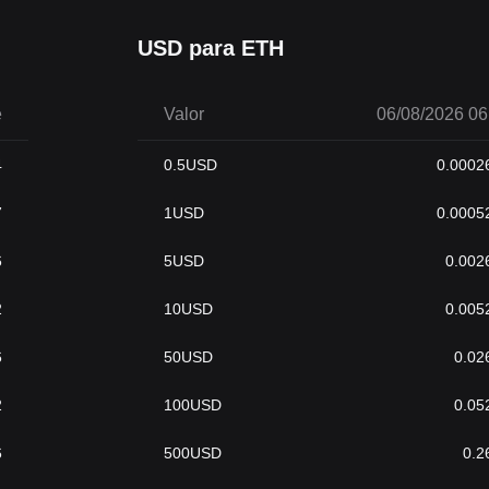
USD para ETH
e
Valor
06/08/2026 06
4
0.5
USD
0.0002
7
1
USD
0.0005
6
5
USD
0.002
2
10
USD
0.005
6
50
USD
0.02
2
100
USD
0.05
6
500
USD
0.2