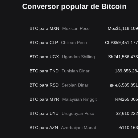
Conversor popular de Bitcoin
BTC para MXN
Mexican Peso
Mex$1,118,109
BTC para CLP
Chilean Peso
CLP$59,451,177
BTC para UGX
Ugandan Shilling
Sh241,566,473
BTC para TND
Tunisian Dinar
1
BTC para RSD
Serbian Dinar
дин.6,585,851
BTC para MYR
Malaysian Ringgit
RM265,006
BTC para UYU
Uruguayan Peso
$2,610,222
BTC para AZN
Azerbaijani Manat
₼110,163