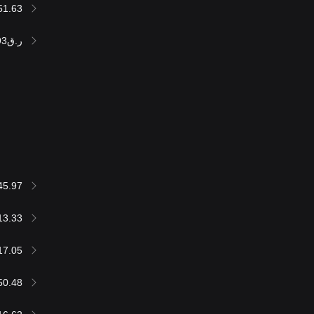
51.63
ر.ق236,558.93
45.97
13.33
17.05
50.48