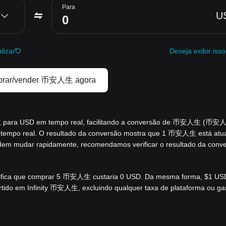
Para
U
lizar
Deseja exibir isso
rar/vender 币安人生 agora
人生 para USD em tempo real, facilitando a conversão de 币安人生 (币安
 tempo real. O resultado da conversão mostra que 1 币安人生 está atu
em mudar rapidamente, recomendamos verificar o resultado da conv
ifica que comprar 5 币安人生 custaria 0 USD. Da mesma forma, $1 US
ido em Infinity 币安人生, excluindo qualquer taxa de plataforma ou ga