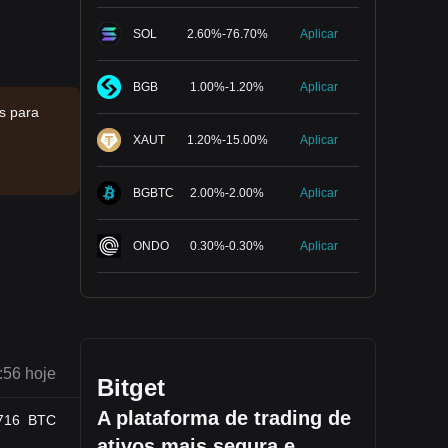
SOL
2.60
%
-
76.70
%
Aplicar
BGB
1.00
%
-
1.20
%
Aplicar
s para
XAUT
1.20
%
-
15.00
%
Aplicar
BGBTC
2.00
%
-
2.00
%
Aplicar
ONDO
0.30
%
-
0.30
%
Aplicar
:56 hoje
Bitget
A plataforma de trading de
716
BTC
ativos mais segura e