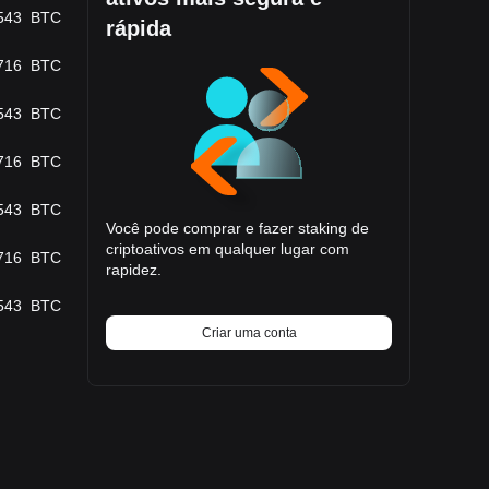
543
BTC
rápida
716
BTC
543
BTC
716
BTC
543
BTC
Você pode comprar e fazer staking de
criptoativos em qualquer lugar com
716
BTC
rapidez.
543
BTC
Criar uma conta