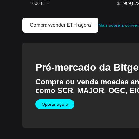
1000
ETH
$
1,909,87
Comprar/vender ETH agora
Mais sobre a conve
Pré-mercado da Bitge
Compre ou venda moedas ant
como SCR, MAJOR, OGC, EI
mais!
Operar agora