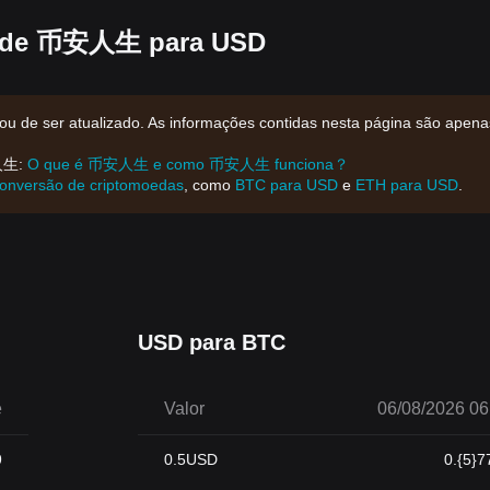
ão de 币安人生 para USD
 de ser atualizado. As informações contidas nesta página são apena
安人生:
O que é 币安人生 e como 币安人生 funciona？
conversão de criptomoedas
, como
BTC para USD
e
ETH para USD
.
USD para BTC
e
Valor
06/08/2026 06
9
0.5
USD
0.{5}7