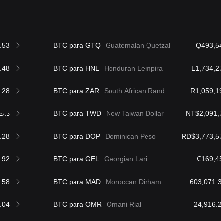
.53
BTC para GTQ
Guatemalan Quetzal
Q493,5
.48
BTC para HNL
Honduran Lempira
L1,734,2
.28
BTC para ZAR
South African Rand
R1,059,1
د.ت89,856.28
BTC para TWD
New Taiwan Dollar
NT$2,091,
.28
BTC para DOP
Dominican Peso
RD$3,773,5
.92
BTC para GEL
Georgian Lari
₾169,4
.58
BTC para MAD
Moroccan Dirham
.04
BTC para OMR
Omani Rial