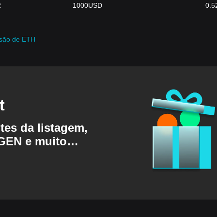
2
1000
USD
0.5
rsão de ETH
t
es da listagem,
GEN e muito