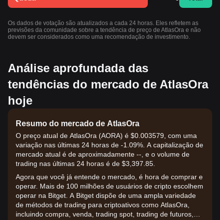
Os dados de votação são atualizados a cada 24 horas. Eles refletem as
previsões da comunidade sobre a tendência de preço de AtlasOra e não
devem ser considerados como uma recomendação de investimento.
Análise aprofundada das
tendências do mercado de AtlasOra
hoje
Resumo do mercado de AtlasOra
O preço atual de AtlasOra (AORA) é $0.003579, com uma
variação nas últimas 24 horas de -1.09%. A capitalização de
mercado atual é de aproximadamente --, e o volume de
trading nas últimas 24 horas é de $3,397.85.
Agora que você já entende o mercado, é hora de comprar e
operar. Mais de 100 milhões de usuários de cripto escolhem
operar na Bitget. A Bitget dispõe de uma ampla variedade
de métodos de trading para criptoativos como AtlasOra,
incluindo compra, venda, trading spot, trading de futuros,