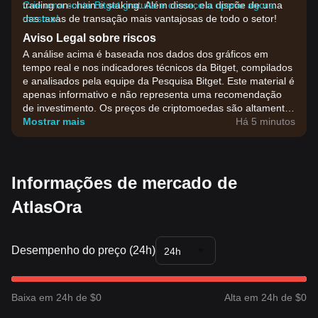
trading on-chain e staking. Além disso, ela dispõe de uma
Crie uma conta Bitget gratuita e comece a operar agora
das taxas de transação mais vantajosas de todo o setor!
mesmo!
Aviso Legal sobre riscos
A análise acima é baseada nos dados dos gráficos em
tempo real e nos indicadores técnicos da Bitget, compilados
e analisados pela equipe da Pesquisa Bitget. Este material é
apenas informativo e não representa uma recomendação
de investimento. Os preços de criptomoedas são altamente
voláteis. Tome suas decisões de investimento com base na
Mostrar mais
Há 5 minutos
sua própria tolerância ao risco.
Informações de mercado de
AtlasOra
Desempenho do preço (24h)
24h
Baixa em 24h de $0
Alta em 24h de $0