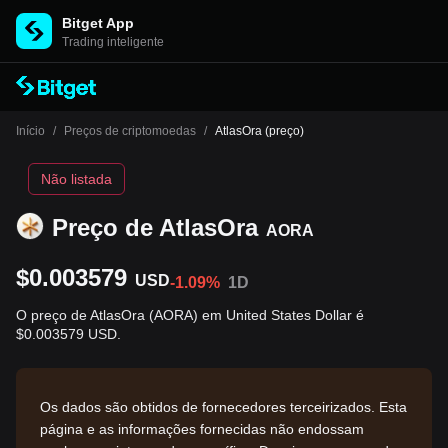
Bitget App
Trading inteligente
Início
/
Preços de criptomoedas
/
AtlasOra (preço)
Não listada
Preço de AtlasOra
AORA
$0.003579
USD
-1.09%
1D
O preço de AtlasOra (AORA) em United States Dollar é
$0.003579 USD.
Os dados são obtidos de fornecedores terceirizados. Esta
página e as informações fornecidas não endossam