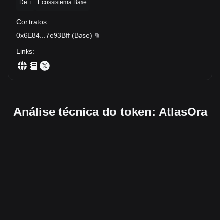
DeFi
Ecossistema Base
Contratos
:
0x6E84
...
7e93Bff
(
Base
)
Links
:
Análise técnica do token: AtlasOra