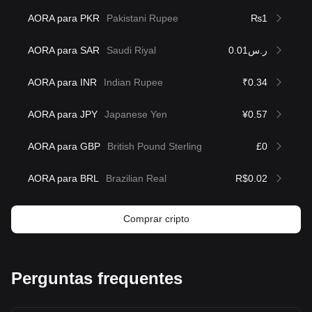
AORA para PKR
Pakistani Rupee
₨1
AORA para SAR
Saudi Riyal
ر.س0.01
AORA para INR
Indian Rupee
₹0.34
AORA para JPY
Japanese Yen
¥0.57
AORA para GBP
British Pound Sterling
£0
AORA para BRL
Brazilian Real
R$0.02
Comprar cripto
Perguntas frequentes