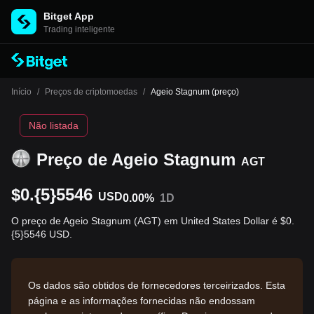
Bitget App
Trading inteligente
Início
/
Preços de criptomoedas
/
Ageio Stagnum (preço)
Não listada
Preço de Ageio Stagnum
AGT
$0.{5}5546
USD
0.00%
1D
O preço de Ageio Stagnum (AGT) em United States Dollar é $0.
{5}5546 USD.
Os dados são obtidos de fornecedores terceirizados. Esta
página e as informações fornecidas não endossam