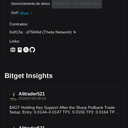
Gerenciamento de ativos
Plataforma
Reserva de valor
DeFi
Mais
Contratos
:
0x813e
...
d75bf4d
(
Theta Network
)
Links
:
Bitget Insights
Alitrader521
2026/07/20 06:33
$AGT Holding Key Support After the Sharp Pullback Trade
Setup: Entry: 0.0144–0.0147 TP1: 0.0155 TP2: 0.0164 TP3:
0.0180 SL: 0.0138 $AGT