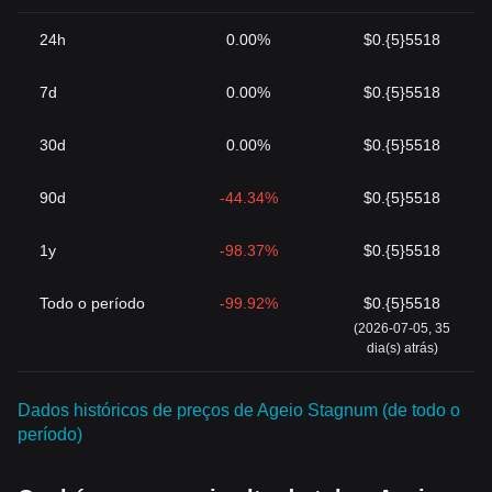
24h
0.00%
$0.{5}5518
7d
0.00%
$0.{5}5518
30d
0.00%
$0.{5}5518
90d
-44.34%
$0.{5}5518
1y
-98.37%
$0.{5}5518
Todo o período
-99.92%
$0.{5}5518
(2026-07-05, 35
dia(s) atrás)
Dados históricos de preços de Ageio Stagnum (de todo o
período)