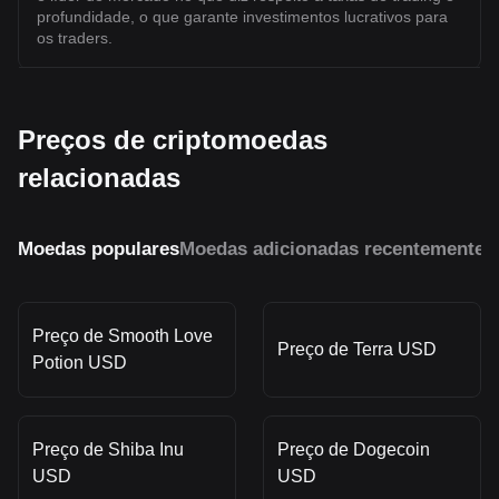
profundidade, o que garante investimentos lucrativos para
os traders.
Preços de criptomoedas
relacionadas
Moedas populares
Moedas adicionadas recentemente
M
Preço de Smooth Love
Preço de Terra USD
Potion USD
Preço de Shiba Inu
Preço de Dogecoin
USD
USD