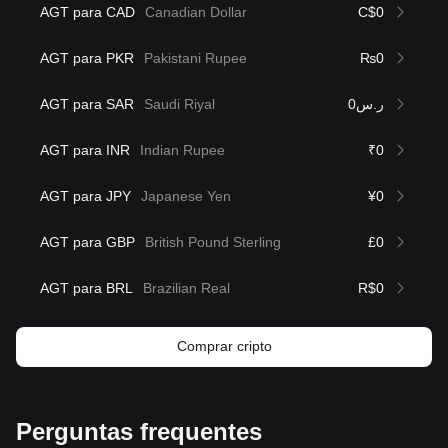
AGT para CAD
Canadian Dollar
C$0
AGT para PKR
Pakistani Rupee
₨0
AGT para SAR
Saudi Riyal
ر.س0
AGT para INR
Indian Rupee
₹0
AGT para JPY
Japanese Yen
¥0
AGT para GBP
British Pound Sterling
£0
AGT para BRL
Brazilian Real
R$0
Comprar cripto
Perguntas frequentes