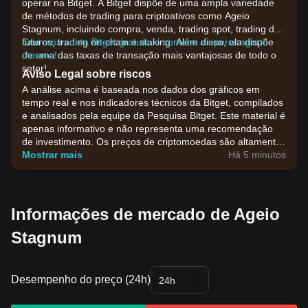
operar na Bitget. A Bitget dispõe de uma ampla variedade
de métodos de trading para criptoativos como Ageio
Stagnum, incluindo compra, venda, trading spot, trading de
futuros, trading on-chain e staking. Além disso, ela dispõe
Crie uma conta Bitget gratuita e comece a operar agora
de uma das taxas de transação mais vantajosas de todo o
mesmo!
setor!
Aviso Legal sobre riscos
A análise acima é baseada nos dados dos gráficos em
tempo real e nos indicadores técnicos da Bitget, compilados
e analisados pela equipe da Pesquisa Bitget. Este material é
apenas informativo e não representa uma recomendação
de investimento. Os preços de criptomoedas são altamente
voláteis. Tome suas decisões de investimento com base na
Mostrar mais
Há 5 minutos
sua própria tolerância ao risco.
Informações de mercado de Ageio
Stagnum
Desempenho do preço (24h)
24h