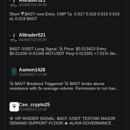
Alitrader521
2026/07/20 05:40
Short 🔻$AGT now Entry. CMP Tp. 0.017 0.016 0.015 0.014
sL 0.019 $AGT
Alitrader521
2026/07/13 05:50
$AGT /USDT Long Signal..🚀 Price: $0.013423 Entry:
$0.01330–0.01345 AGTUSDT Perp 0.013391 +7.01% Stop
Loss: $0.01290 TP1: $0.01360 TP2: $0.01410 TP3:
$0.01480 AGT is trading close to its daily high after a steady
recovery from $0.01219. Holding above $0.01330 keeps
Aamon1428
buyers in control. A breakout above $0.01358 could trigger
2026/06/27 17:58
fresh momentum toward $0.01410 and $0.01480. Rising
trading volume supports the bullish outlook, though some
🚀 $AGT Breakout Triggered! 🚀 $AGT broke above
profit-taking may occur near resistance. $AGT
resistance with 3x average volume. Permission to run has
been granted by the markets. This setup typically leads to
explosive moves within hours. 📊 Technical Breakdown: • ⚡
Ceo_crypto25
RSI (63.8): Healthy momentum without exhaustion • 📈 ADX
2026/06/22 22:34
(32.1): Clearly showing trend strength increasing • 🎯 Score:
88.4/100 💡 Trade Levels: • 🟢 Entry: $0.024699 • 🎯 TP1:
🚨 VIP INSIDER SIGNAL: $AGT /USDT TESTING MAJOR
$0.026551 (+7.5%) • 🎯 TP2: $0.028163 (+14.0%) • 🎯 TP3:
DEMAND SUPPORT FLOOR 🔥 ALAYA GOVERNANCE
$0.030868 (+25.0%) • ⚖️ Risk/Reward: 1.50x Excellent
TOKEN CONSOLIDATING THE REBOUND SPRING IS