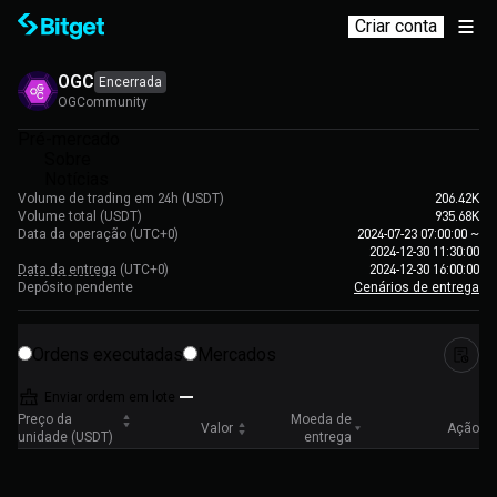
Criar conta
OGC
Encerrada
OGCommunity
Pré-mercado
Sobre
Notícias
Volume de trading em 24h (USDT)
206.42K
Volume total (USDT)
935.68K
Data da operação
(UTC+0)
2024-07-23 07:00:00
~
2024-12-30 11:30:00
Data da entrega
(UTC+0)
2024-12-30 16:00:00
Depósito pendente
Cenários de entrega
Ordens executadas
Mercados
Enviar ordem em lote
Preço da
Moeda de
Valor
Ação
unidade (USDT)
entrega