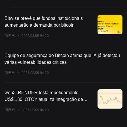
Bitwise prevê que fundos institucionais
aumentarão a demanda por bitcoin
币界网
•
2026/08/09 04:20
Equipe de segurança do Bitcoin afirma que IA já detectou
várias vulnerabilidades críticas
币界网
•
2026/08/09 04:20
web3: RENDER testa repetidamente
US$1,30, OTOY atualiza integração de
pagamentos
币界网
•
2026/08/09 04:20