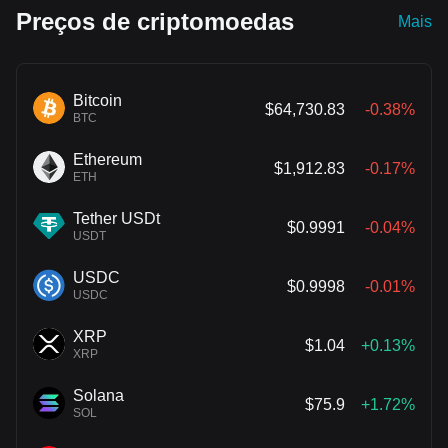
Preços de criptomoedas
Mais
Bitcoin
$64,730.83
-0.38%
BTC
Ethereum
$1,912.83
-0.17%
ETH
Tether USDt
$0.9991
-0.04%
USDT
USDC
$0.9998
-0.01%
USDC
XRP
$1.04
+0.13%
XRP
Solana
$75.9
+1.72%
SOL