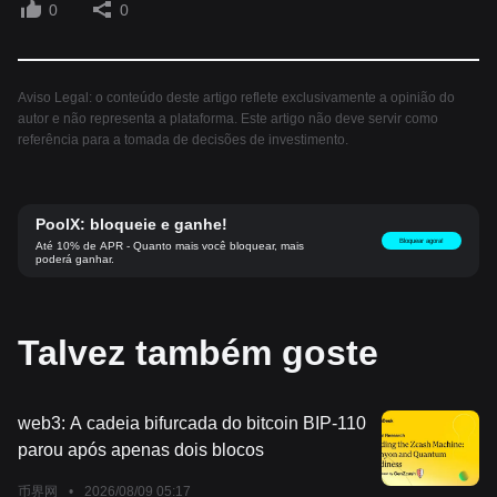
0
0
Aviso Legal: o conteúdo deste artigo reflete exclusivamente a opinião do
autor e não representa a plataforma. Este artigo não deve servir como
referência para a tomada de decisões de investimento.
PoolX: bloqueie e ganhe!
Bloquear agora!
Até 10% de APR - Quanto mais você bloquear, mais
poderá ganhar.
Talvez também goste
web3: A cadeia bifurcada do bitcoin BIP-110
parou após apenas dois blocos
币界网
•
2026/08/09 05:17