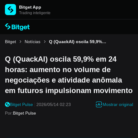
Bitget App
Trading inteligente
Bitget
Notícias
Q (QuackAI) oscila 59,9% em 24 horas: aumento no volume de negociações e atividade anômala em futuros impulsionam movimento
Q (QuackAI) oscila 59,9% em 24
horas: aumento no volume de
negociações e atividade anômala
em futuros impulsionam movimento
Mostrar original
Bitget Pulse
2026/05/14 02:23
Por
:
Bitget Pulse