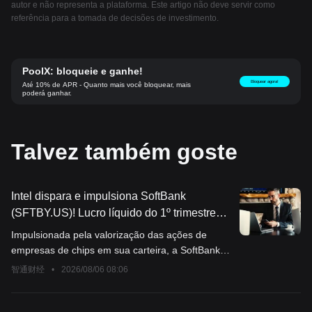
autor e não representa a plataforma. Este artigo não deve servir como
referência para a tomada de decisões de investimento.
PoolX: bloqueie e ganhe!
Bloquear agora!
Até 10% de APR - Quanto mais você bloquear, mais
poderá ganhar.
Talvez também goste
Intel dispara e impulsiona SoftBank
(SFTBY.US)! Lucro líquido do 1º trimestre
supera amplamente as expectativas;
Impulsionada pela valorização das ações de
capacidade de captação de recursos
empresas de chips em sua carteira, a SoftBank
continua sendo um desafio de longo prazo
apresentou um desempenho de lucros no
智通财经
•
2026/08/06 08:06
em meio à grande aposta em IA
primeiro trimestre do ano fiscal de 2026
significativamente melhor do que o esperado pelo
mercado.