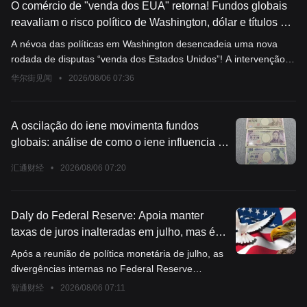
O comércio de "venda dos EUA" retorna! Fundos globais
reavaliam o risco político de Washington, dólar e títulos do
Tesouro dos EUA são os primeiros afetados
A névoa das políticas em Washington desencadeia uma nova
rodada de disputas “venda dos Estados Unidos”! A intervenção
rara do secretário do Tesouro no mercado cambial, somada às
华尔街见闻
•
2026/08/06 07:36
dúvidas sobre a independência do Federal Reserve, resulta em
uma disparada dos rendimentos dos títulos de longo prazo dos
EUA e uma queda inesperada do dólar. Sob a sombra do déficit,
A oscilação do iene movimenta fundos
o mercado está sendo obrigado a precificar o “prêmio Trump”,
globais: análise de como o iene influencia o
colocando a base dos ativos em dólar sob um teste severo.
ouro
汇通财经
•
2026/08/06 07:20
Daly do Federal Reserve: Apoia manter
taxas de juros inalteradas em julho, mas é
necessário estar atento ao risco de
Após a reunião de política monetária de julho, as
disseminação da inflação
divergências internas no Federal Reserve
aumentaram, e a inflação persistente voltou a ser
智通财经
•
2026/08/06 07:11
uma preocupação importante na definição das