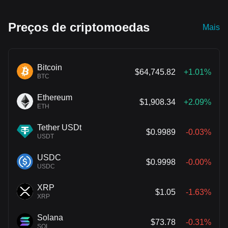
políticas.
Preços de criptomoedas
Mais
Bitcoin
$64,745.82
+1.01%
BTC
Ethereum
$1,908.34
+2.09%
ETH
Tether USDt
$0.9989
-0.03%
USDT
USDC
$0.9998
-0.00%
USDC
XRP
$1.05
-1.63%
XRP
Solana
$73.78
-0.31%
SOL