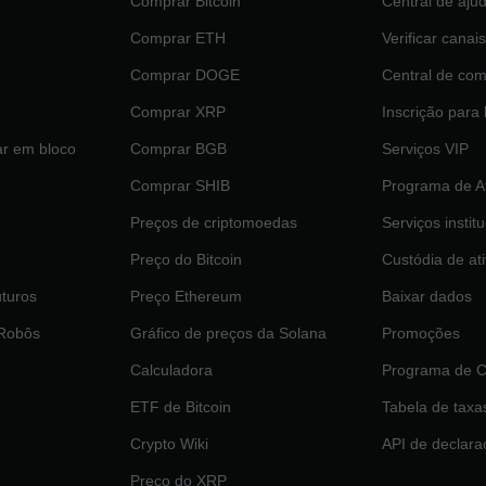
Comprar Bitcoin
Central de aju
Comprar ETH
Verificar canais
Comprar DOGE
Central de com
Comprar XRP
Inscrição para
ar em bloco
Comprar BGB
Serviços VIP
Comprar SHIB
Programa de Af
Preços de criptomoedas
Serviços instit
Preço do Bitcoin
Custódia de at
turos
Preço Ethereum
Baixar dados
 Robôs
Gráfico de preços da Solana
Promoções
Calculadora
Programa de C
ETF de Bitcoin
Tabela de taxa
Crypto Wiki
API de declara
Preço do XRP