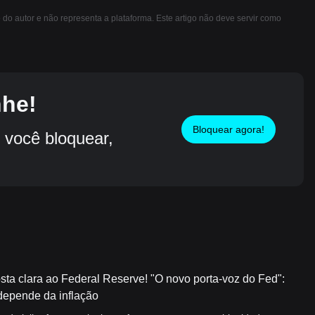
o do autor e não representa a plataforma. Este artigo não deve servir como
nhe!
Bloquear agora!
você bloquear,
a clara ao Federal Reserve! "O novo porta-voz do Fed":
depende da inflação