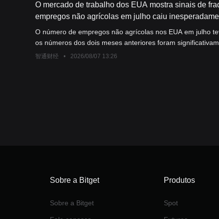
O mercado de trabalho dos EUA mostra sinais de fr
empregos não agrícolas em julho caiu inesperadame
maio e junho foram significativamente revisados para
O número de empregos não agrícolas nos EUA em julho te
expectativas de aumento de juros pelo Federal Rese
os números dos dois meses anteriores foram significativam
indicando que o mercado de trabalho americano, que havia
智通财经
•
2026/08/07 13:26
acima do esperado no início deste ano, está agora enfrent
Sobre a Bitget
Produtos
Sobre a Bitget
Spot