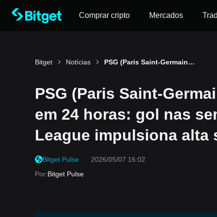
Comprar cripto
Mercados
Tra
Bitget
Notícias
PSG (Paris Saint-Germain Fan Token) oscila 57,2% em 24 horas: gol nas semifinais da Champions League impulsiona alta seguida de rápida correção
PSG (Paris Saint-Germai
em 24 horas: gol nas s
League impulsiona alta 
Bitget Pulse
2026/05/07 16:02
Por
:
Bitget Pulse