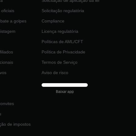
da
Solicitação de aplicação da lei
 oficiais
Solicitação regulatória
bate a golpes
Compliance
 listagem
Licença regulatória
Políticas de AML/CFT
iliados
Política de Privacidade
ucionais
Termos de Serviço
ivos
Aviso de risco
Baixar app
onvites
s
ção de impostos