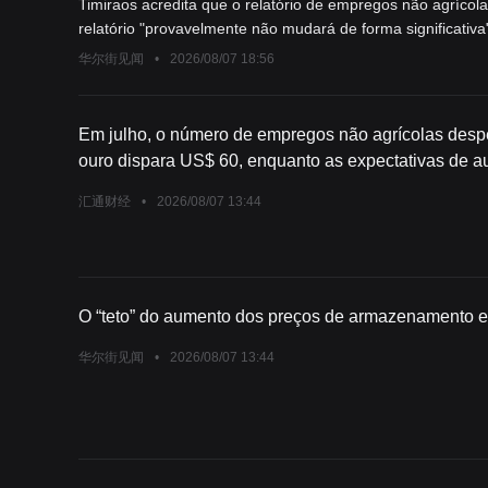
Timiraos acredita que o relatório de empregos não agrícol
relatório "provavelmente não mudará de forma significativa
dados de inflação forem moderados, o Fed terá mais motivo
华尔街见闻
•
2026/08/07 18:56
fortes, mais tomadores de decisão apoiarão um aumento da
relatório de empregos como um documento que oferece justi
Em julho, o número de empregos não agrícolas desp
ouro dispara US$ 60, enquanto as expectativas de a
Federal Reserve em setembro desmoronam instanta
汇通财经
•
2026/08/07 13:44
O “teto” do aumento dos preços de armazenamento 
华尔街见闻
•
2026/08/07 13:44