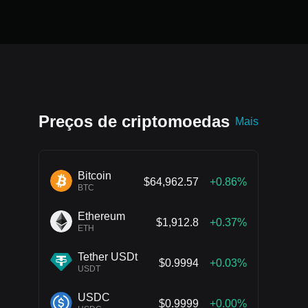
Preços de criptomoedas
Mais
Bitcoin
$64,962.57
+0.86%
BTC
Ethereum
$1,912.8
+0.37%
ETH
Tether USDt
$0.9994
+0.03%
USDT
USDC
$0.9999
+0.00%