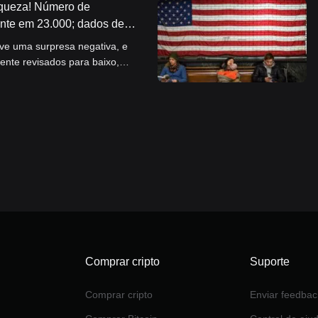
aqueza! Número de
nte em 23.000; dados de
 baixo, esfriando as
ve uma surpresa negativa, e
rve.
ente revisados para baixo,
 mostrado uma resiliência
ando novos desafios.
Comprar cripto
Suporte
Comprar cripto
Enviar feedbac