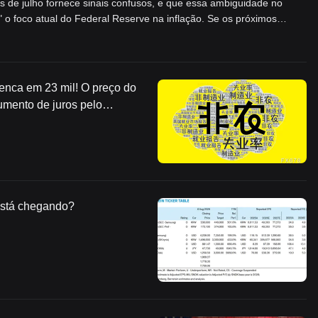
as de julho fornece sinais confusos, e que essa ambiguidade no
" o foco atual do Federal Reserve na inflação. Se os próximos
s para manter as taxas de juros inalteradas; se os dados forem
s taxas. Economistas de Wall Street, em geral, consideram este
ficativas tanto para posições hawkish quanto dovish.
enca em 23 mil! O preço do
umento de juros pelo
neamente.
está chegando?