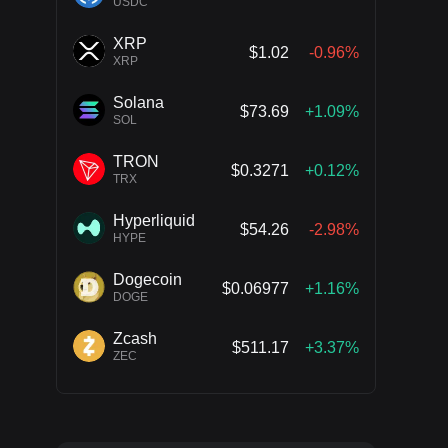
USDC
XRP
$1.02
-0.96%
XRP
Solana
$73.69
+1.09%
SOL
TRON
$0.3271
+0.12%
TRX
Hyperliquid
$54.26
-2.98%
HYPE
Dogecoin
$0.06977
+1.16%
DOGE
Zcash
$511.17
+3.37%
ZEC