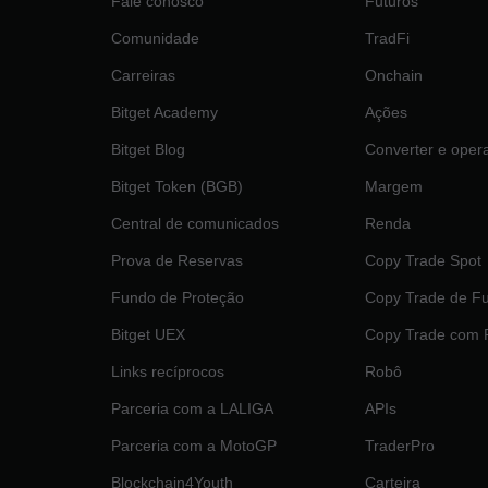
Fale conosco
Futuros
Comunidade
TradFi
Carreiras
Onchain
Bitget Academy
Ações
Bitget Blog
Converter e oper
Bitget Token (BGB)
Margem
Central de comunicados
Renda
Prova de Reservas
Copy Trade Spot
Fundo de Proteção
Copy Trade de Fu
Bitget UEX
‌Copy Trade com
Links recíprocos
Robô
Parceria com a LALIGA
APIs
Parceria com a MotoGP
TraderPro
Blockchain4Youth
Carteira