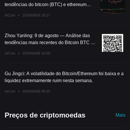
tendências do bitcoin (BTC) e ethereum
(ETH) em 8 de setembro
AiCoin
•
2026/08/08 16:27
Zhou Yanling: 9 de agosto — Análise das
tendências mais recentes do Bitcoin BTC e
Ethereum ETH
AiCoin
•
2026/08/08 16:08
Gu Jingci: A volatilidade do Bitcoin/Ethereum foi baixa e a
liquidez extremamente ruim nesta semana.
AiCoin
•
2026/08/08 08:35
Preços de criptomoedas
Mais