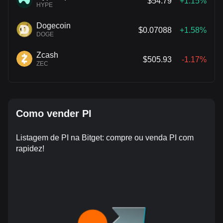
$54.79
+1.15%
HYPE
Dogecoin
$0.07088
+1.58%
DOGE
Zcash
$505.93
-1.17%
ZEC
Como vender PI
Listagem de PI na Bitget: compre ou venda PI com
rapidez!