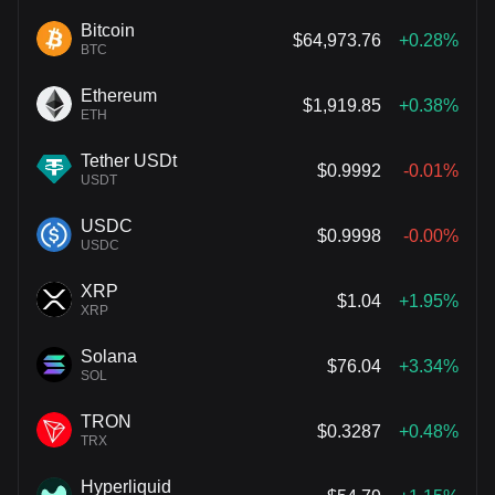
Bitcoin
$64,973.76
+0.28%
BTC
Ethereum
$1,919.85
+0.38%
ETH
Tether USDt
$0.9992
-0.01%
USDT
USDC
$0.9998
-0.00%
USDC
XRP
$1.04
+1.95%
XRP
Solana
$76.04
+3.34%
SOL
TRON
$0.3287
+0.48%
TRX
Hyperliquid