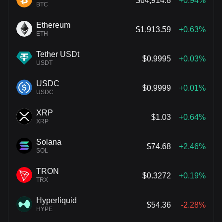
$64,914.8
+0.94%
BTC
Ethereum
$1,913.59
+0.63%
ETH
Tether USDt
$0.9995
+0.03%
USDT
USDC
$0.9999
+0.01%
USDC
XRP
$1.03
+0.64%
XRP
Solana
$74.68
+2.46%
SOL
TRON
$0.3272
+0.19%
TRX
Hyperliquid
$54.36
-2.28%
HYPE