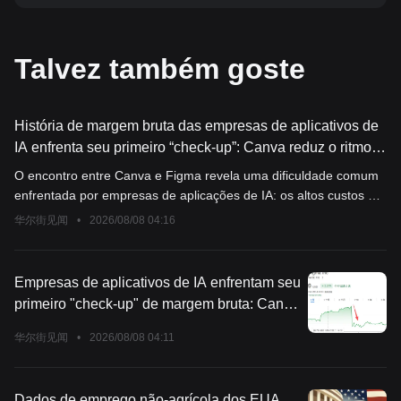
Talvez também goste
História de margem bruta das empresas de aplicativos de
IA enfrenta seu primeiro “check-up”: Canva reduz o ritmo
voluntariamente, Figma assume custo de inferência
O encontro entre Canva e Figma revela uma dificuldade comum
enfrentada por empresas de aplicações de IA: os altos custos de
inferência estão corroendo significativamente a margem bruta e
华尔街见闻
•
2026/08/08 04:16
comprometendo o modelo econômico por unidade. Para
controlar os custos, a Canva optou por adiar a expansão de
recursos de IA, levando a uma desaceleração no crescimento da
Empresas de aplicativos de IA enfrentam seu
receita; já a Figma sofreu uma queda acentuada no preço das
primeiro "check-up" de margem bruta: Canva
ações devido ao custo dos testes gratuitos sendo arcado pela
desacelera voluntariamente, Figma assume
própria empresa. Ambas apostam no desenvolvimento de
华尔街见闻
•
2026/08/08 04:11
os próprios custos de inferência
modelos próprios como saída, mas o caminho para a
lucratividade com IA ainda precisa de tempo para ser
comprovado.
Dados de emprego não-agrícola dos EUA