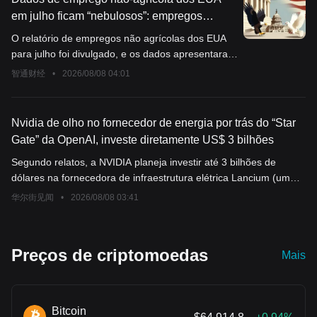
em julho ficam “nebulosos”: empregos
diminuem, desemprego cai, o que os
O relatório de empregos não agrícolas dos EUA
analistas de Wall Street pensam?
para julho foi divulgado, e os dados apresentaram
sinais contraditórios, deixando os investidores
智通财经
•
2026/08/08 04:01
confusos sobre a real situação do mercado de
trabalho.
Nvidia de olho no fornecedor de energia por trás do “Star
Gate” da OpenAI, investe diretamente US$ 3 bilhões
Segundo relatos, a NVIDIA planeja investir até 3 bilhões de
dólares na fornecedora de infraestrutura elétrica Lancium (um
investimento inicial de 2 bilhões de dólares por cerca de 20% de
华尔街见闻
•
2026/08/08 03:41
participação, aumentando para cerca de 30% com investimentos
adicionais). A Lancium é fornecedora de energia do parque de IA
"Stargate" da OpenAI e já garantiu 4 gigawatts de recursos
Preços de criptomoedas
Mais
elétricos no Texas.
Bitcoin