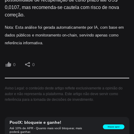
0,0107, mas recomenda-se cautela com risco de nova
correção.
Nota: Esta análise foi gerada automaticamente por IA, com base em
dados públicos e monitoramento on-chain, servindo apenas como
referência informativa.
0
0
Aviso Legal: o conteúdo deste artigo reflete exclusivamente a opinião do
autor e não representa a plataforma. Este artigo não deve servir como
referência para a tomada de decisões de investimento.
PoolX: bloqueie e ganhe!
Bloquear agora!
Até 10% de APR - Quanto mais você bloquear, mais
poderá ganhar.