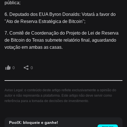
pública;
6. Deputado dos EUA Byron Donalds: Votará a favor do
"Ato de Reserva Estratégica de Bitcoin";
7. Comitê de Coordenação do Projeto de Lei de Reserva
de Bitcoin do Texas submete relatório final, aguardando
votação em ambas as casas.
0
0
Aviso Legal: o conteúdo deste artigo reflete exclusivamente a opinião do
autor e não representa a plataforma. Este artigo não deve servir como
referência para a tomada de decisões de investimento.
PoolX: bloqueie e ganhe!
Bloquear agora!