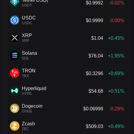
Tether USDt
$0.9992
-0.02%
USDT
USDC
$0.9999
-0.00%
USDC
XRP
$1.04
+0.45%
XRP
Solana
$76.04
+1.95%
SOL
TRON
$0.3296
+0.69%
TRX
Hyperliquid
$54.68
+0.51%
HYPE
Dogecoin
$0.06998
-0.29%
DOGE
Zcash
$509.03
+0.49%
ZEC