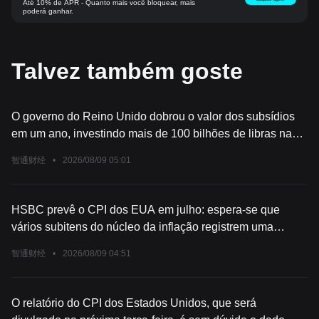
Até 10% de APR - Quanto mais você bloquear, mais
poderá ganhar.
Talvez também goste
O governo do Reino Unido dobrou o valor dos subsídios
em um ano, investindo mais de 100 bilhões de libras na
transição energética.
智通财经
•
2026/08/09 05:01
HSBC prevê o CPI dos EUA em julho: espera-se que
vários subitens do núcleo da inflação registrem uma
queda maior do que o esperado, levando tanto o CPI geral
智通财经
•
2026/08/09 04:51
quanto o núcleo do CPI a ficarem abaixo das expectativas
do mercado.
O relatório do CPI dos Estados Unidos, que será