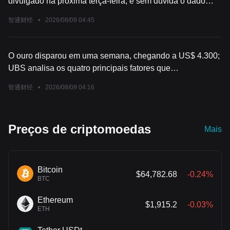
divulgado na próxima terça-feira, é sem dúvida o dado
mais aguardado da semana. Os economistas, em geral,
智通财经
•
2026/08/09 04:45
esperam que a taxa anual de inflação desacelere
ligeiramente, mas a inflação central provavelmente
permanecerá elevada, refletindo a persistência da pressão
O ouro disparou em uma semana, chegando a US$ 4.300;
dos preços nos setores de serviços e habitação. De
UBS analisa os quatro principais fatores que
acordo com os dados mais recentes, o Federal Reserve
impulsionaram essa alta
continua cauteloso, enfatizando que é necessário obter
智通财经
•
2026/08/09 04:16
maior confiança de que a infl
Preços de criptomoedas
Mais
Bitcoin
$64,782.68
-0.24%
BTC
Ethereum
$1,915.2
-0.03%
ETH