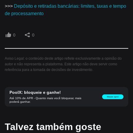
>>>
Depósito e retiradas bancárias: limites, taxas e tempo
de processamento
0
0
Aviso Legal: o conteúdo deste artigo reflete exclusivamente a opinião do
autor e não representa a plataforma. Este artigo não deve servir como
referência para a tomada de decisões de investimento.
PoolX: bloqueie e ganhe!
Bloquear agora!
Até 10% de APR - Quanto mais você bloquear, mais
poderá ganhar.
Talvez também goste