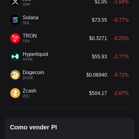
$1.05
-1.64%
XRP
Solana
$73.55
-0.77%
SOL
TRON
$0.3271
-0.25%
TRX
Hyperliquid
$55.93
-2.77%
HYPE
Dogecoin
$0.06940
-0.72%
DOGE
Zcash
$504.17
-2.67%
ZEC
Como vender PI