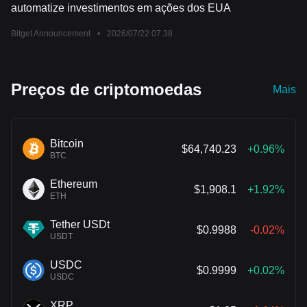
automatize investimentos em ações dos EUA
Bitget Announcement
•
2026/07/22 07:38
Preços de criptomoedas
Mais
Bitcoin
$64,740.23
+0.96%
BTC
Ethereum
$1,908.1
+1.92%
ETH
Tether USDt
$0.9988
-0.02%
USDT
USDC
$0.9999
+0.02%
USDC
XRP