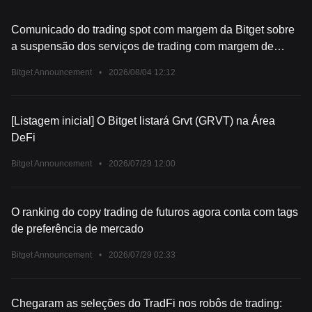
Comunicado do trading spot com margem da Bitget sobre
a suspensão dos serviços de trading com margem de
ACX/USDT, HFT/USDT, VANRY/USDT
Bitget Announcement
•
2026/08/04 12:12
[Listagem inicial] O Bitget listará Grvt (GRVT) na Área
DeFi
Bitget Announcement
•
2026/07/29 12:00
O ranking do copy trading de futuros agora conta com tags
de preferência de mercado
Bitget Announcement
•
2026/07/29 02:33
Chegaram as seleções do TradFi nos robôs de trading: