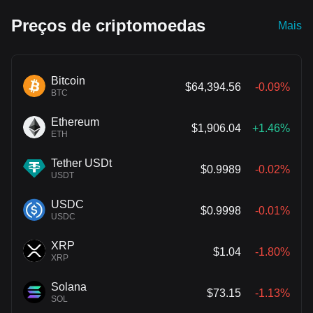
elétrica.
Preços de criptomoedas
Mais
Bitcoin
$64,394.56
-0.09%
BTC
Ethereum
$1,906.04
+1.46%
ETH
Tether USDt
$0.9989
-0.02%
USDT
USDC
$0.9998
-0.01%
USDC
XRP
$1.04
-1.80%
XRP
Solana
$73.15
-1.13%
SOL