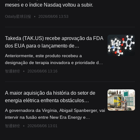
meses e o índice Nasdaq voltou a subir.
Odaily星球日报
•
2026/08/06 13:53
Takeda (TAK.US) recebe aprovação da FDA
dos EUA para o lançamento de
OXPRAYTON, indicado para o tratamento da
Anteriormente, este produto recebeu a
narcolepsia tipo 1
designação de terapia inovadora e prioridade de
revisão concedidas pela FDA.
智通财经
•
2026/08/06 13:16
A maior aquisição da história do setor de
energia elétrica enfrenta obstáculos
regulatórios! O governador da Virgínia irá
A governadora da Virgínia, Abigail Spanberger, vai
intervir na fusão entre NextEra Energy
intervir na fusão entre New Era Energy e
(NEE.US) e Dominion Energy (D.US)
Dominion Energy, o que aumenta ainda mais a
智通财经
•
2026/08/06 13:01
incerteza em torno daquela que pode se tornar a
maior aquisição da história do setor de energia