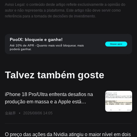
Aviso Legal: o conteúdo deste artigo reflete exclusivamente a opinião do
autor e não representa a plataforma. Este artigo não deve servir como
referência para a tomada de decisões de investimento.
PoolX: bloqueie e ganhe!
Bloquear agora!
Até 10% de APR - Quanto mais você bloquear, mais
poderá ganhar.
Talvez também goste
iPhone 18 Pro/Ultra enfrenta desafios na
produção em massa e a Apple está
preocupada
金融界
•
2026/08/06 14:05
O preço das ações da Nvidia atingiu o maior nível em dois