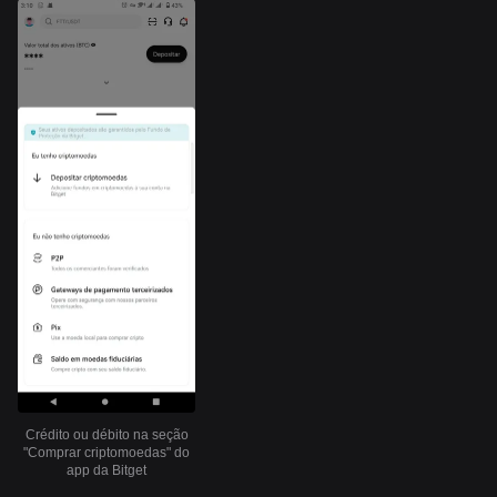
Crédito ou débito na seção
"Comprar criptomoedas" do
app da Bitget