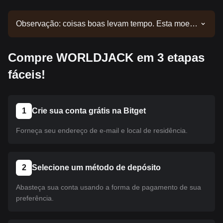
Observação: coisas boas levam tempo. Esta moeda
ainda não foi listada. Acompanhe nossos
comunicados para atualizações de listagens.
Compre WORLDJACK em 3 etapas
Quando estiver disponível na Bitget, você poderá
seguir nosso tutorial para realizar sua compra. O
fáceis!
mesmo tutorial se aplica a todas as criptomoedas
listadas na Bitget.
1
Crie sua conta grátis na Bitget
Forneça seu endereço de e-mail e local de residência.
2
Selecione um método de depósito
Abasteça sua conta usando a forma de pagamento de sua
preferência.