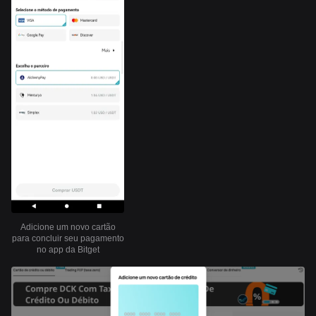
Adicione um novo cartão
para concluir seu pagamento
no app da Bitget