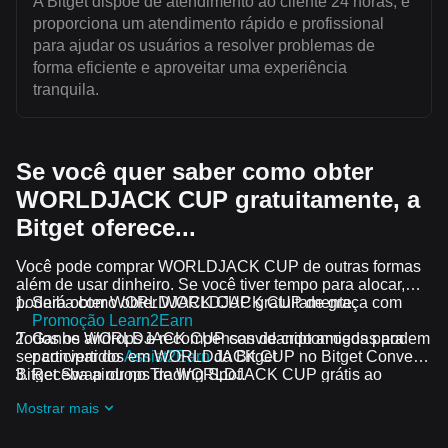
A Bitget dispõe de atendimento ao cliente 24 horas, e
proporciona um atendimento rápido e profissional
para ajudar os usuários a resolver problemas de
forma eficiente e aproveitar uma experiência
tranquila.
Se você quer saber como obter
WORLDJACK CUP gratuitamente, a
Bitget oferece...
Você pode comprar WORLDJACK CUP de outras formas
além de usar dinheiro. Se você tiver tempo para alocar,
poderá obter WORLDJACK CUP gratuitamente.
Saiba como obter WORLDJACK CUP de graça com
Promoção Learn2Earn
Todos os airdrops e recompensas de criptomoedas podem
Ganhe WORLDJACK CUP convidando amigos para
ser convertidos em WORLDJACK CUP no Bitget Convert,
participar do
Assist2Earn
da Bitget
Bitget Swap ou no Trading Spot.
Receba airdrops de WORLDJACK CUP grátis ao
participar dos
desafios e promoções em andamento
Mostrar mais