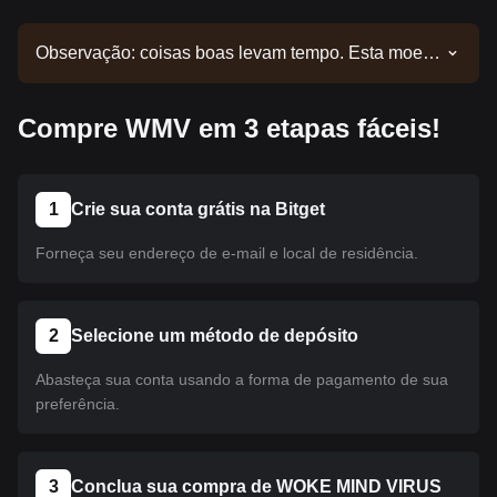
Observação: coisas boas levam tempo. Esta moeda
ainda não foi listada. Acompanhe nossos
comunicados para atualizações de listagens.
Compre WMV em 3 etapas fáceis!
Quando estiver disponível na Bitget, você poderá
seguir nosso tutorial para realizar sua compra. O
mesmo tutorial se aplica a todas as criptomoedas
listadas na Bitget.
1
Crie sua conta grátis na Bitget
Forneça seu endereço de e-mail e local de residência.
2
Selecione um método de depósito
Abasteça sua conta usando a forma de pagamento de sua
preferência.
3
Conclua sua compra de WOKE MIND VIRUS