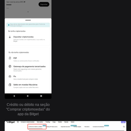
Crédito ou débito na seção
"Comprar criptomoedas" do
app da Bitget