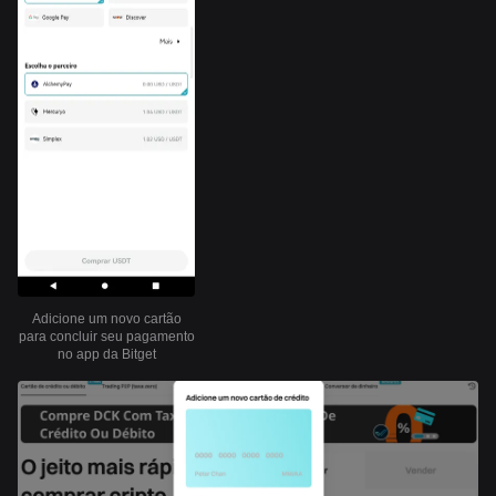
Adicione um novo cartão
para concluir seu pagamento
no app da Bitget