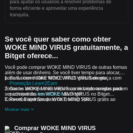
para ajudar os usuários a resolver problemas de
forma eficiente e aproveitar uma experiência
tranquila.
Se você quer saber como obter
WOKE MIND VIRUS gratuitamente, a
Bitget oferece...
Você pode comprar WOKE MIND VIRUS de outras formas
além de usar dinheiro. Se você tiver tempo para alocar,
poderá obter WOKE MIND VIRUS gratuitamente.
Saiba como obter WOKE MIND VIRUS de graça com
Promoção Learn2Earn
Todos os airdrops e recompensas de criptomoedas podem
Ganhe WOKE MIND VIRUS convidando amigos para
ser convertidos em WOKE MIND VIRUS no Bitget
participar do
Assist2Earn
da Bitget
Convert, Bitget Swap ou no Trading Spot.
Receba airdrops de WOKE MIND VIRUS grátis ao
participar dos
desafios e promoções em andamento
Mostrar mais
Comprar WOKE MIND VIRUS