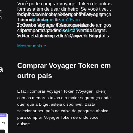
Você pode comprar Voyager Token de outras
formas além de usar dinheiro. Se você tiver
t.
tempo para alocar, poderá obter Voyager
Saiba como obter Voyager Token de graça
á
Token gratuitamente.
com
Promoção Learn2Earn
Todos os airdrops e recompensas de
Ganhe Voyager Token convidando amigos
criptomoedas podem ser convertidos em
para participar do
Assist2Earn
da Bitget
Voyager Token no Bitget Convert, Bitget
Receba airdrops de Voyager Token grátis
Swap ou no Trading Spot.
ao participar dos
desafios e promoções
Mostrar mais
em andamento
Comprar Voyager Token em
a
outro país
É fácil comprar Voyager Token (Voyager Token)
com as menores taxas e a maior segurança onde
quer que a Bitget esteja disponível. Basta
selecionar seu país na caixa de pesquisa abaixo
para comprar Voyager Token de onde você
quiser: