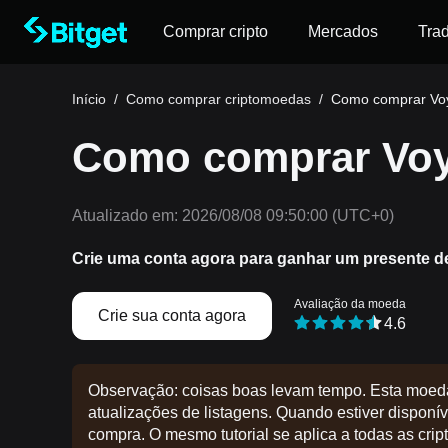
Comprar cripto
Mercados
Tra
Início
/
Como comprar criptomoedas
/
Como comprar Vo
Como comprar Voy
Atualizado em:
2026/08/08 09:50:00
(UTC+0)
Crie uma conta agora para ganhar um presente d
Avaliação da moeda
Crie sua conta agora
4.6
Observação: coisas boas levam tempo. Esta moed
atualizações de listagens. Quando estiver disponíve
compra. O mesmo tutorial se aplica a todas as crip