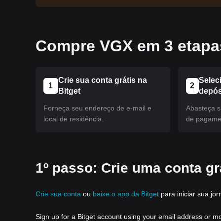
Compre VGX em 3 etapas
Crie sua conta grátis na
Selec
1
2
Bitget
depós
Forneça seu endereço de e-mail e
Abasteça s
local de residência.
de pagamen
1º passo: Crie uma conta grá
Crie sua conta
ou
baixe o app da Bitget
para iniciar sua jor
Sign up for a Bitget account using your email address or m