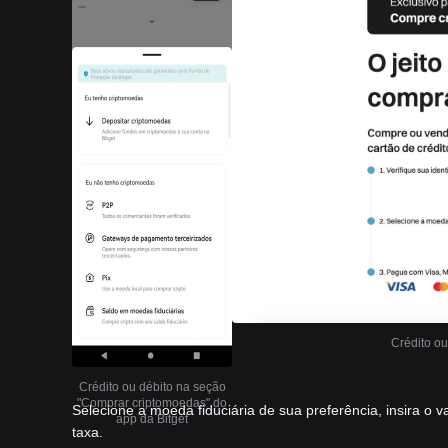
Crédito ou
Crédito ou débito na seção
"Comprar criptomoedas" do
Selecione a moeda fiduciária de sua preferência, insira o
app da Bitget
taxa.