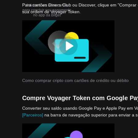
Para cartões Diners Club ou Discover, clique em "Comprar
Adicione um novo cartão
para concluir seu pagamento
sua ordem de Voyager Token.
no app da Bitget
Como comprar cripto com cartões de crédito ou débito
Compre Voyager Token com Google Pay
Converter seu saldo usando Google Pay e Apple Pay em Voya
[Parceiros]
na barra de navegação superior para enviar a 