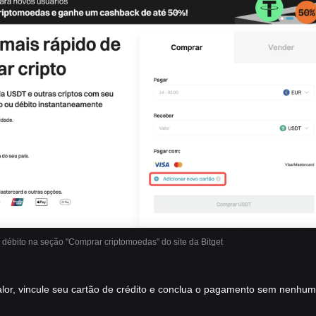
 débito na seção "Comprar criptomoedas" do site da Bitget
 valor, vincule seu cartão de crédito e conclua o pagamento sem nenhu