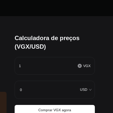
Calculadora de preços
(VGX/USD)
VGX
USD
Comprar VGX agora