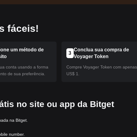
 fáceis!
ione um método de
Conclua sua compra de
3
ito
Voyager Token
ua conta usando a forma
Compre Voyager Token com apena
to de sua preferência.
US$ 1.
tis no site ou app da Bitget
nada na Bitget.
obile number.