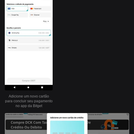
Adicione um novo cartão
para concluir seu pagamento
no app da Bitget