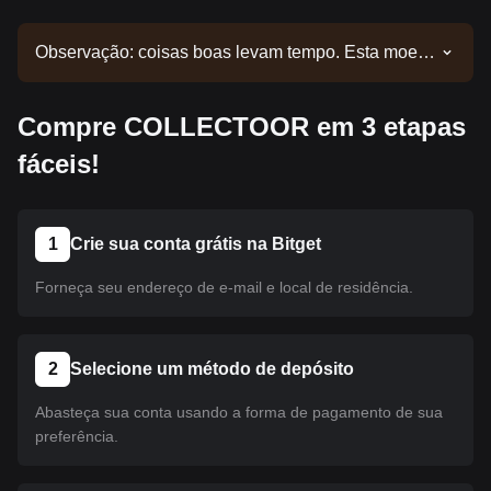
Observação: coisas boas levam tempo. Esta moeda
ainda não foi listada. Acompanhe nossos
comunicados para atualizações de listagens.
Compre COLLECTOOR em 3 etapas
Quando estiver disponível na Bitget, você poderá
seguir nosso tutorial para realizar sua compra. O
fáceis!
mesmo tutorial se aplica a todas as criptomoedas
listadas na Bitget.
1
Crie sua conta grátis na Bitget
Forneça seu endereço de e-mail e local de residência.
2
Selecione um método de depósito
Abasteça sua conta usando a forma de pagamento de sua
preferência.