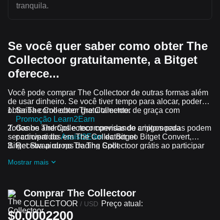
tranquila.
Se você quer saber como obter The
Collectoor gratuitamente, a Bitget
oferece...
Você pode comprar The Collectoor de outras formas além
de usar dinheiro. Se você tiver tempo para alocar, poderá
obter The Collectoor gratuitamente.
Saiba como obter The Collectoor de graça com
Promoção Learn2Earn
Todos os airdrops e recompensas de criptomoedas podem
Ganhe The Collectoor convidando amigos para
ser convertidos em The Collectoor no Bitget Convert,
participar do
Assist2Earn
da Bitget
Bitget Swap ou no Trading Spot.
Receba airdrops de The Collectoor grátis ao participar
dos
desafios e promoções em andamento
Mostrar mais
Comprar The Collectoor
COLLECTOOR
Preço atual:
/
USD
$0.0002200