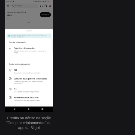
Crédito ou débito na seção
"Comprar criptomoedas" do
app da Bitget