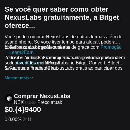
Se você quer saber como obter
NexusLabs gratuitamente, a Bitget
oferece...
Você pode comprar NexusLabs de outras formas além de
usar dinheiro. Se você tiver tempo para alocar, poderá
obter NexusLabs gratuitamente.
Saiba como obter NexusLabs de graça com
Promoção
Learn2Earn
Todos os airdrops e recompensas de criptomoedas podem
Ganhe NexusLabs convidando amigos para participar
ser convertidos em NexusLabs no Bitget Convert, Bitget
do
Assist2Earn
da Bitget
Swap ou no Trading Spot.
Receba airdrops de NexusLabs grátis ao participar dos
desafios e promoções em andamento
Mostrar mais
Comprar NexusLabs
NEX
Preço atual:
/
USD
$0.{4}9400
0
0.00%
24H