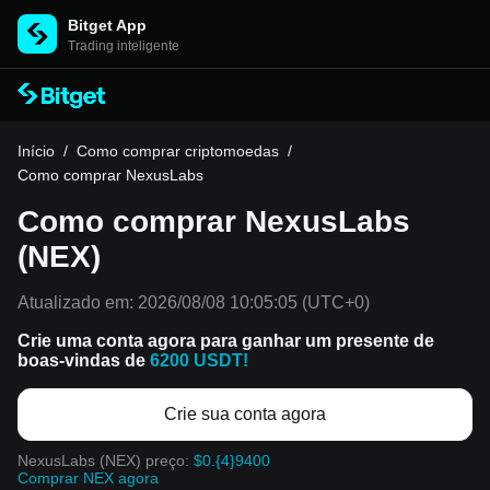
Bitget App
Trading inteligente
Início
/
Como comprar criptomoedas
/
Como comprar NexusLabs
Como comprar NexusLabs
(NEX)
Atualizado em:
2026/08/08 10:05:05
(UTC+0)
Crie uma conta agora para ganhar um presente de
boas-vindas de
6200 USDT!
Crie sua conta agora
NexusLabs (NEX) preço:
$0.{4}9400
Comprar NEX agora