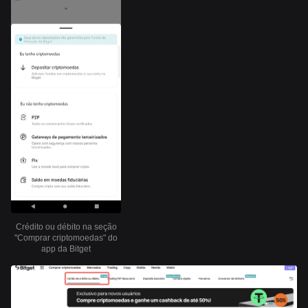
Crédito ou débito na seção
"Comprar criptomoedas" do
app da Bitget