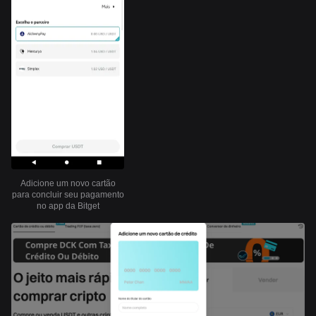
Adicione um novo cartão
para concluir seu pagamento
no app da Bitget