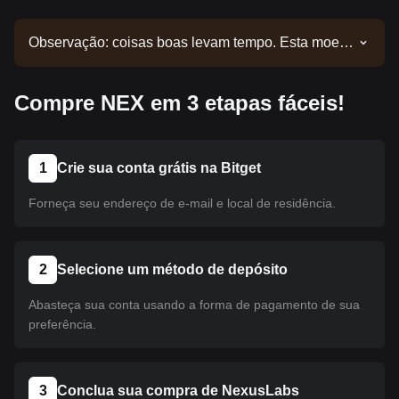
Observação: coisas boas levam tempo. Esta moeda
ainda não foi listada. Acompanhe nossos
comunicados para atualizações de listagens.
Compre NEX em 3 etapas fáceis!
Quando estiver disponível na Bitget, você poderá
seguir nosso tutorial para realizar sua compra. O
mesmo tutorial se aplica a todas as criptomoedas
listadas na Bitget.
1
Crie sua conta grátis na Bitget
Forneça seu endereço de e-mail e local de residência.
2
Selecione um método de depósito
Abasteça sua conta usando a forma de pagamento de sua
preferência.
3
Conclua sua compra de NexusLabs