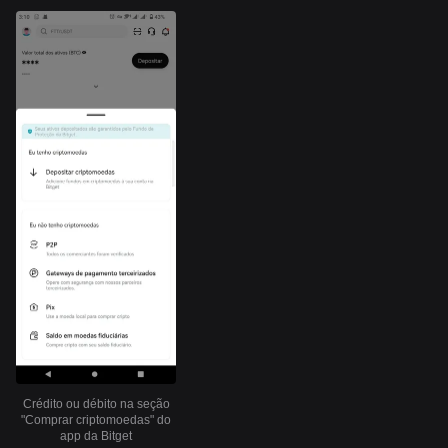
Crédito ou débito na seção
"Comprar criptomoedas" do
app da Bitget