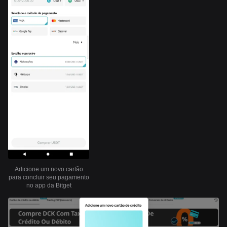
Adicione um novo cartão
para concluir seu pagamento
no app da Bitget