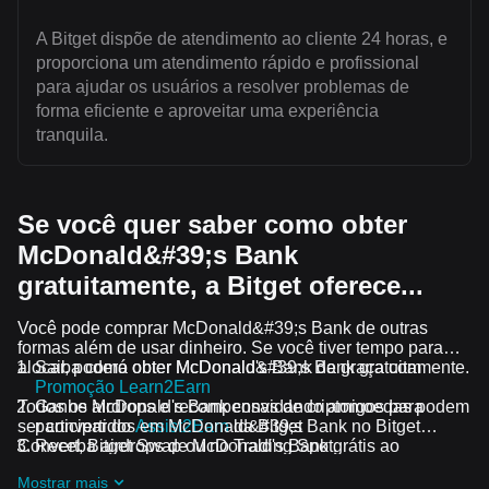
A Bitget dispõe de atendimento ao cliente 24 horas, e
proporciona um atendimento rápido e profissional
para ajudar os usuários a resolver problemas de
forma eficiente e aproveitar uma experiência
tranquila.
Se você quer saber como obter
McDonald&#39;s Bank
gratuitamente, a Bitget oferece...
Você pode comprar McDonald&#39;s Bank de outras
formas além de usar dinheiro. Se você tiver tempo para
alocar, poderá obter McDonald&#39;s Bank gratuitamente.
Saiba como obter McDonald's Bank de graça com
Promoção Learn2Earn
Todos os airdrops e recompensas de criptomoedas podem
Ganhe McDonald's Bank convidando amigos para
ser convertidos em McDonald&#39;s Bank no Bitget
participar do
Assist2Earn
da Bitget
Convert, Bitget Swap ou no Trading Spot.
Receba airdrops de McDonald's Bank grátis ao
participar dos
desafios e promoções em andamento
Mostrar mais