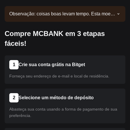
Observação: coisas boas levam tempo. Esta moeda
ainda não foi listada. Acompanhe nossos
comunicados para atualizações de listagens.
Compre MCBANK em 3 etapas
Quando estiver disponível na Bitget, você poderá
seguir nosso tutorial para realizar sua compra. O
fáceis!
mesmo tutorial se aplica a todas as criptomoedas
listadas na Bitget.
1
Crie sua conta grátis na Bitget
Forneça seu endereço de e-mail e local de residência.
2
Selecione um método de depósito
Abasteça sua conta usando a forma de pagamento de sua
preferência.