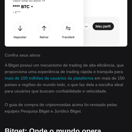
Confira seus ativos
A Bitget possui um mecanismo de trading de alta eficiência, que
proporciona uma experiência de trading rápida e tranquila para
mais de 100 milhões de usuários da plataforma
em mais de 150
países e regiões do mundo todo, o que faz dela a escolha ideal
para usuários que buscam confiabilidade e velocidade.
O guia de compra de criptomoedas acima foi revisado pelas
equipes Pesquisa Bitget e Jurídico Bitget.
Bitget: Onde o mundo opera