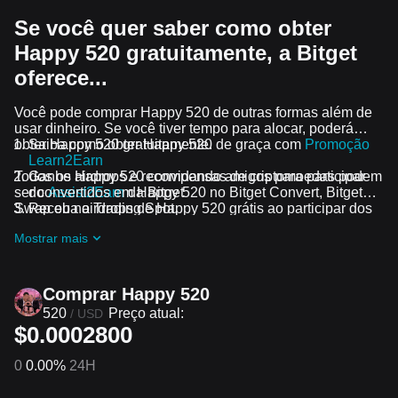
Se você quer saber como obter
Happy 520 gratuitamente, a Bitget
oferece...
Você pode comprar Happy 520 de outras formas além de
usar dinheiro. Se você tiver tempo para alocar, poderá
obter Happy 520 gratuitamente.
Saiba como obter Happy 520 de graça com
Promoção
Learn2Earn
Todos os airdrops e recompensas de criptomoedas podem
Ganhe Happy 520 convidando amigos para participar
ser convertidos em Happy 520 no Bitget Convert, Bitget
do
Assist2Earn
da Bitget
Swap ou no Trading Spot.
Receba airdrops de Happy 520 grátis ao participar dos
desafios e promoções em andamento
Mostrar mais
Comprar Happy 520
520
Preço atual:
/
USD
$0.0002800
0
0.00%
24H