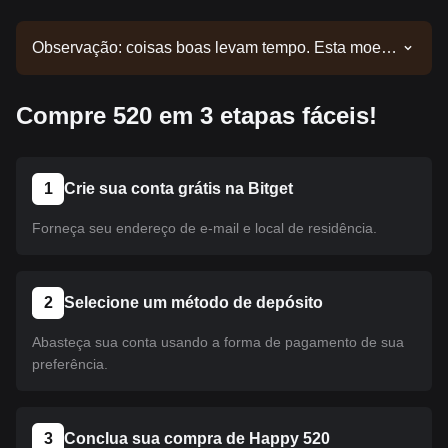
Observação: coisas boas levam tempo. Esta moeda
ainda não foi listada. Acompanhe nossos
comunicados para atualizações de listagens.
Compre 520 em 3 etapas fáceis!
Quando estiver disponível na Bitget, você poderá
seguir nosso tutorial para realizar sua compra. O
mesmo tutorial se aplica a todas as criptomoedas
listadas na Bitget.
1
Crie sua conta grátis na Bitget
Forneça seu endereço de e-mail e local de residência.
2
Selecione um método de depósito
Abasteça sua conta usando a forma de pagamento de sua
preferência.
3
Conclua sua compra de Happy 520