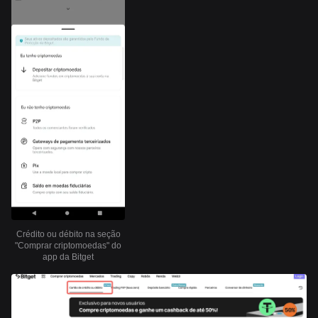
Crédito ou débito na seção
"Comprar criptomoedas" do
app da Bitget