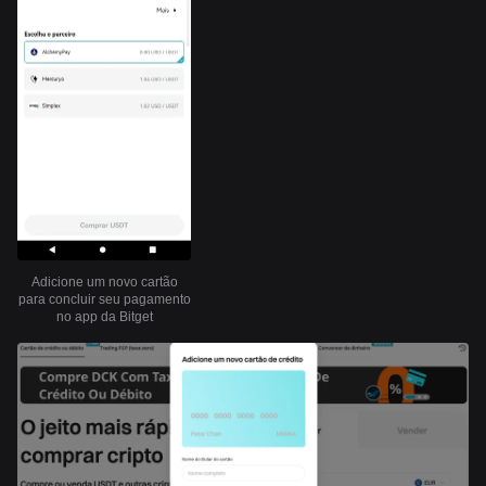
Adicione um novo cartão
para concluir seu pagamento
no app da Bitget