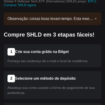
Global X Defense Tech ETF (Derivatives) (SHLD) preço:
$70.2
Comprar SHLD agora
Observação: coisas boas levam tempo. Esta moeda
ainda não foi listada. Acompanhe nossos
comunicados para atualizações de listagens.
Compre SHLD em 3 etapas fáceis!
Quando estiver disponível na Bitget, você poderá
seguir nosso tutorial para realizar sua compra. O
mesmo tutorial se aplica a todas as criptomoedas
listadas na Bitget.
1
Crie sua conta grátis na Bitget
Forneça seu endereço de e-mail e local de residência.
2
Selecione um método de depósito
Abasteça sua conta usando a forma de pagamento de sua
preferência.