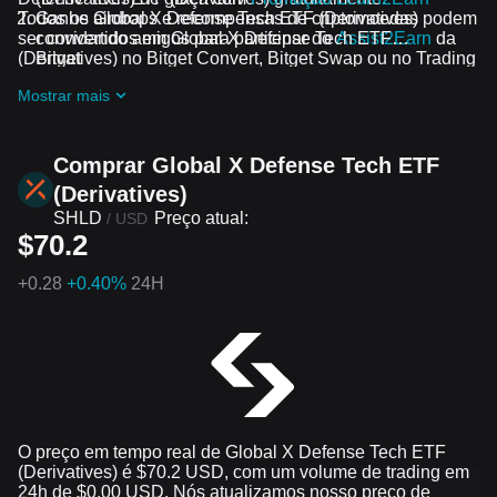
Todos os airdrops e recompensas de criptomoedas podem
Ganhe Global X Defense Tech ETF (Derivatives)
ser convertidos em Global X Defense Tech ETF
convidando amigos para participar do
Assist2Earn
da
(Derivatives) no Bitget Convert, Bitget Swap ou no Trading
Bitget
Spot.
Receba airdrops de Global X Defense Tech ETF
Mostrar mais
(Derivatives) grátis ao participar dos
desafios e
promoções em andamento
Comprar Global X Defense Tech ETF
(Derivatives)
SHLD
Preço atual:
/
USD
$70.2
+
0.28
+0.40%
24H
O preço em tempo real de Global X Defense Tech ETF
(Derivatives) é $70.2 USD, com um volume de trading em
24h de $0.00 USD. Nós atualizamos nosso preço de