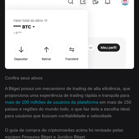
Confira seus ativos
A Bitget possui um mecanismo de trading de alta eficiência, que
proporciona uma experiência de trading rápida e tranquila para
mais de 100 milhões de usuários da plataforma
em mais de 150
países e regiões do mundo todo, o que faz dela a escolha ideal
para usuários que buscam confiabilidade e velocidade.
O guia de compra de criptomoedas acima foi revisado pelas
equipes Pesquisa Bitget e Jurídico Bitget.