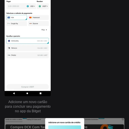
Adicione um novo cartão
para concluir seu pagamento
no app da Bitget