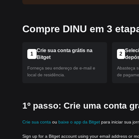
Compre DINU em 3 etapa
Crie sua conta grátis na
Selec
1
2
Bitget
depós
Forneça seu endereço de e-mail e
Abasteça s
local de residência.
de pagamen
1º passo: Crie uma conta grá
Crie sua conta
ou
baixe o app da Bitget
para iniciar sua jor
Sign up for a Bitget account using your email address or m