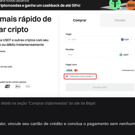
 débito na seção "Comprar criptomoedas" do site da Bitget
 valor, vincule seu cartão de crédito e conclua o pagamento sem nenhu