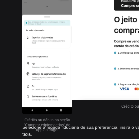
Crédito ou
Crédito ou débito na seção
"Comprar criptomoedas" do
Selecione a moeda fiduciária de sua preferência, insira o
app da Bitget
taxa.