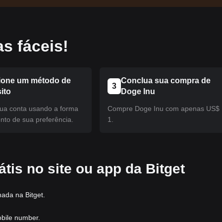
s fáceis!
ione um método de
Conclua sua compra de
3
ito
Doge Inu
ua conta usando a forma
Compre Doge Inu com apenas US$
to de sua preferência.
1.
tis no site ou app da Bitget
nada na Bitget.
obile number.