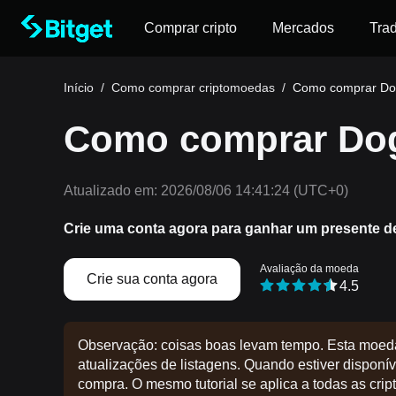
Comprar cripto
Mercados
Tra
Início
/
Como comprar criptomoedas
/
Como comprar Do
Como comprar Dog
Atualizado em:
2026/08/06 14:41:24
(UTC+0)
Crie uma conta agora para ganhar um presente d
Avaliação da moeda
Crie sua conta agora
4.5
Observação: coisas boas levam tempo. Esta moed
atualizações de listagens. Quando estiver disponíve
compra. O mesmo tutorial se aplica a todas as crip