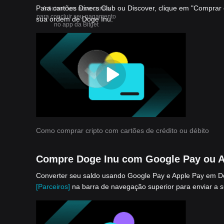
Para cartões Diners Club ou Discover, clique em "Comprar
Adicione um novo cartão
para concluir seu pagamento
sua ordem de Doge Inu.
no app da Bitget
Como comprar cripto com cartões de crédito ou débito
Compre Doge Inu com Google Pay ou A
Converter seu saldo usando Google Pay e Apple Pay em Doge
[Parceiros]
na barra de navegação superior para enviar a 