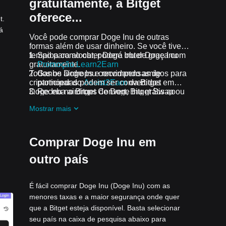
gratuitamente, a Bitget
oferece...
t.
á
Você pode comprar Doge Inu de outras
formas além de usar dinheiro. Se você tiver
tempo para alocar, poderá obter Doge Inu
Saiba como obter Doge Inu de graça com
gratuitamente.
Promoção Learn2Earn
Todos os airdrops e recompensas de
Ganhe Doge Inu convidando amigos para
criptomoedas podem ser convertidos em
participar do
Assist2Earn
da Bitget
Doge Inu no Bitget Convert, Bitget Swap ou
Receba airdrops de Doge Inu grátis ao
no Trading Spot.
participar dos
desafios e promoções em
Mostrar mais
andamento
Comprar Doge Inu em
outro país
É fácil comprar Doge Inu (Doge Inu) com as
menores taxas e a maior segurança onde quer
que a Bitget esteja disponível. Basta selecionar
seu país na caixa de pesquisa abaixo para