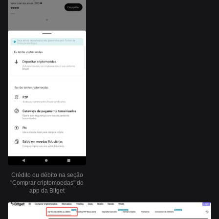
Crédito ou débito na seção
"Comprar criptomoedas" do
app da Bitget