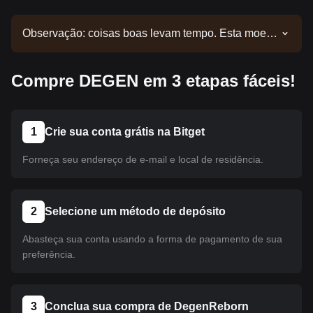
Observação: coisas boas levam tempo. Esta moeda
ainda não foi listada. Acompanhe nossos
comunicados para atualizações de listagens.
Compre DEGEN em 3 etapas fáceis!
Quando estiver disponível na Bitget, você poderá
seguir nosso tutorial para realizar sua compra. O
mesmo tutorial se aplica a todas as criptomoedas
listadas na Bitget.
1
Crie sua conta grátis na Bitget
Forneça seu endereço de e-mail e local de residência.
2
Selecione um método de depósito
Abasteça sua conta usando a forma de pagamento de sua
preferência.
3
Conclua sua compra de DegenReborn