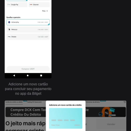
Adicione um novo cartão
para concluir seu pagamento
no app da Bitget