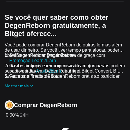
Se você quer saber como obter
DegenReborn gratuitamente, a
Bitget oferece...
Você pode comprar DegenReborn de outras formas além
de usar dinheiro. Se você tiver tempo para alocar, poderá
obter DegenReborn gratuitamente.
Saiba como obter DegenReborn de graça com
Promoção Learn2Earn
Todos os airdrops e recompensas de criptomoedas podem
Ganhe DegenReborn convidando amigos para
ser convertidos em DegenReborn no Bitget Convert, Bitget
participar do
Assist2Earn
da Bitget
Swap ou no Trading Spot.
Receba airdrops de DegenReborn grátis ao participar
dos
desafios e promoções em andamento
Mostrar mais
Comprar DegenReborn
0.00%
24H