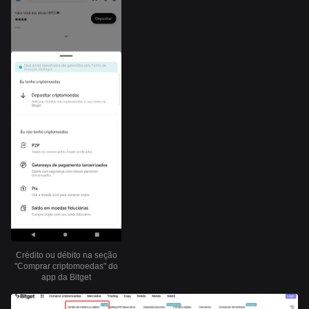
Crédito ou débito na seção
"Comprar criptomoedas" do
app da Bitget