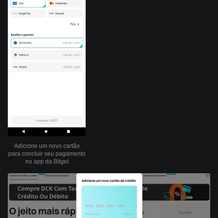
Adicione um novo cartão
para concluir seu pagamento
no app da Bitget