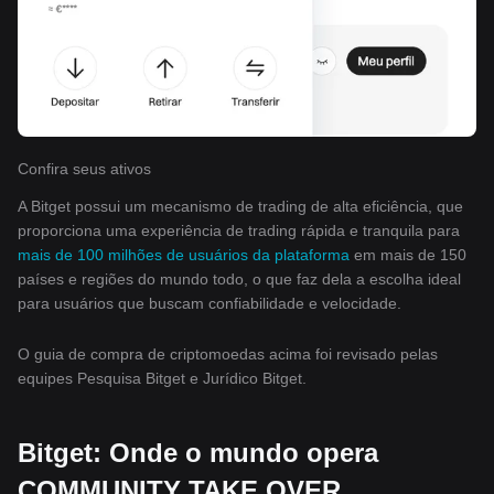
Confira seus ativos
A Bitget possui um mecanismo de trading de alta eficiência, que
proporciona uma experiência de trading rápida e tranquila para
mais de 100 milhões de usuários da plataforma
em mais de 150
países e regiões do mundo todo, o que faz dela a escolha ideal
para usuários que buscam confiabilidade e velocidade.
O guia de compra de criptomoedas acima foi revisado pelas
equipes Pesquisa Bitget e Jurídico Bitget.
Bitget: Onde o mundo opera
COMMUNITY TAKE OVER