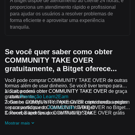
A Bitget dispõe de atendimento ao cliente 24 horas, e
proporciona um atendimento rápido e profissional
para ajudar os usuários a resolver problemas de
forma eficiente e aproveitar uma experiência
tranquila.
Se você quer saber como obter
COMMUNITY TAKE OVER
gratuitamente, a Bitget oferece...
Você pode comprar COMMUNITY TAKE OVER de outras
formas além de usar dinheiro. Se você tiver tempo para
alocar, poderá obter COMMUNITY TAKE OVER
Saiba como obter COMMUNITY TAKE OVER de graça
gratuitamente.
com
Promoção Learn2Earn
Todos os airdrops e recompensas de criptomoedas podem
Ganhe COMMUNITY TAKE OVER convidando amigos
ser convertidos em COMMUNITY TAKE OVER no Bitget
para participar do
Assist2Earn
da Bitget
Convert, Bitget Swap ou no Trading Spot.
Receba airdrops de COMMUNITY TAKE OVER grátis
ao participar dos
desafios e promoções em andamento
Mostrar mais