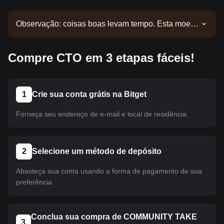
Observação: coisas boas levam tempo. Esta moeda
ainda não foi listada. Acompanhe nossos
comunicados para atualizações de listagens.
Compre CTO em 3 etapas fáceis!
Quando estiver disponível na Bitget, você poderá
seguir nosso tutorial para realizar sua compra. O
mesmo tutorial se aplica a todas as criptomoedas
listadas na Bitget.
1
Crie sua conta grátis na Bitget
Forneça seu endereço de e-mail e local de residência.
2
Selecione um método de depósito
Abasteça sua conta usando a forma de pagamento de sua
preferência.
Conclua sua compra de COMMUNITY TAKE
3