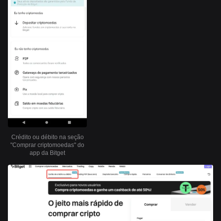
Crédito ou débito na seção
"Comprar criptomoedas" do
app da Bitget