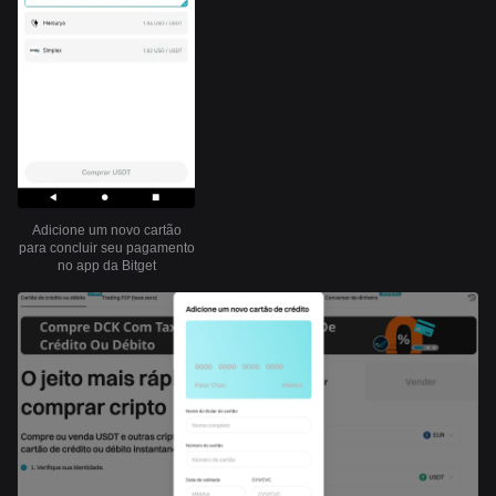
Adicione um novo cartão
para concluir seu pagamento
no app da Bitget