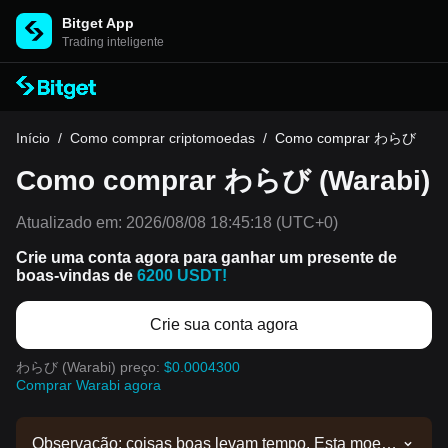
Bitget App
Trading inteligente
Início
/
Como comprar criptomoedas
/
Como comprar わらび
Como comprar わらび (Warabi)
Atualizado em:
2026/08/08 18:45:18
(UTC+0)
Crie uma conta agora para ganhar um presente de
boas-vindas de
6200 USDT!
Crie sua conta agora
わらび (Warabi) preço:
$0.0004300
Comprar Warabi agora
Observação: coisas boas levam tempo. Esta moeda