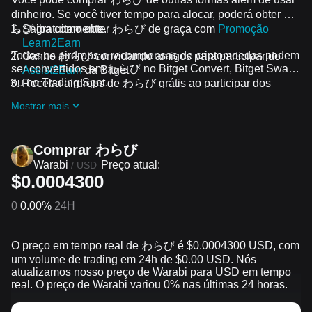
dinheiro. Se você tiver tempo para alocar, poderá obter わ
らび gratuitamente.
Saiba como obter わらび de graça com
Promoção
Learn2Earn
Todos os airdrops e recompensas de criptomoedas podem
Ganhe わらび convidando amigos para participar do
ser convertidos em わらび no Bitget Convert, Bitget Swap
Assist2Earn
da Bitget
ou no Trading Spot.
Receba airdrops de わらび grátis ao participar dos
desafios e promoções em andamento
Mostrar mais
Comprar わらび
Warabi
Preço atual:
/
USD
$0.0004300
0
0.00%
24H
O preço em tempo real de わらび é $0.0004300 USD, com
um volume de trading em 24h de $0.00 USD. Nós
atualizamos nosso preço de Warabi para USD em tempo
real. O preço de Warabi variou 0% nas últimas 24 horas.