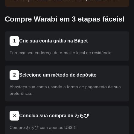
ainda não foi listada. Acompanhe nossos
comunicados para atualizações de listagens.
Compre Warabi em 3 etapas fáceis!
Quando estiver disponível na Bitget, você poderá
seguir nosso tutorial para realizar sua compra. O
mesmo tutorial se aplica a todas as criptomoedas
listadas na Bitget.
1
Crie sua conta grátis na Bitget
Forneça seu endereço de e-mail e local de residência.
2
Selecione um método de depósito
Abasteça sua conta usando a forma de pagamento de sua
preferência.
3
Conclua sua compra de わらび
Compre わらび com apenas US$ 1.