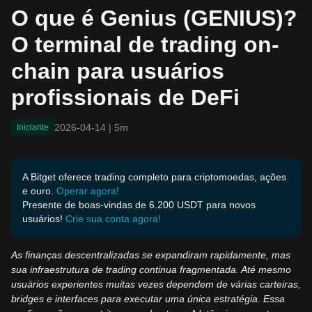
on-chain para usuários pr
O que é Genius (GENIUS)?
ofissionais de DeFi
O terminal de trading on-
chain para usuários
profissionais de DeFi
2026-04-14
|
5m
Iniciante
A Bitget oferece trading completo para criptomoedas, ações
e ouro.
Operar agora!
Presente de boas-vindas de 6.200 USDT para novos
usuários!
Crie sua conta agora!
As finanças descentralizadas se expandiram rapidamente, mas
sua infraestrutura de trading continua fragmentada. Até mesmo
usuários experientes muitas vezes dependem de várias carteiras,
bridges e interfaces para executar uma única estratégia. Essa