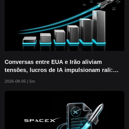
Conversas entre EUA e Irão aliviam
tensões, lucros de IA impulsionam rali:
S&P 500 rompe os 7.700 e atinge nova
2026-08-05
|
5m
máxima histórica