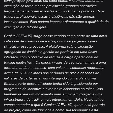
configuração gera atrito em cada etapa. A latência aumenta, a
execução se torna menos previsível e grandes operações
frequentemente ficam expostas em blockchains públicas. Para
traders profissionais, essas ineficiências não são apenas
inconvenientes. Elas podem impactar diretamente a qualidade da
execução e o retorno geral.
Genius (GENIUS) surge nesse cenário como parte de uma nova
categoria de sistemas de trading on-chain projetados para
simplificar esse processo. A plataforma reúne execução,
agregação de liquidez e gestão de portfólio em uma única
interface, com o objetivo de reduzir a carga operacional do
trading multi-chain. Os dados iniciais de uso apontam para uma
forte demanda no começo, com volumes semanais reportados
acima de US$ 2 bilhões nos períodos de pico e dezenas de
milhares de carteiras ativas interagindo com a plataforma.
Embora parte dessa atividade tenha sido impulsionada por
programas de incentivo e eventos relacionados ao token, isso
também reflete um movimento mais amplo em direção a uma
infraestrutura de trading mais integrada em DeFi. Neste artigo,
vamos entender o que é Genius (GENIUS), quem está por trás
do projeto, como ele funciona e como sua tokenomics está