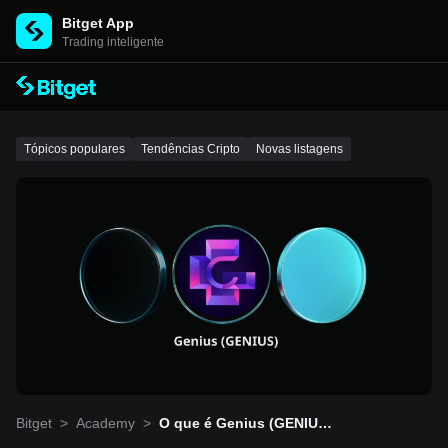
Bitget App
Trading inteligente
Tópicos populares
Tendências Cripto
Novas listagens
Bitget
>
Academy
>
O que é Genius (GENIU
S)? O terminal de trading