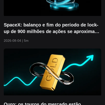
SpaceX: balanço e fim do período de lock-
up de 900 milhões de ações se aproximam.
O suporte de US$ 104 vai se manter?
2026-08-04
|
5m
Ouro: os touros do mercado estão