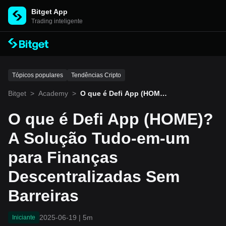
Bitget App
Trading inteligente
Tópicos populares
Tendências Cripto
Bitget
>
Academy
>
O que é Defi App (HOM
E)? A Solução Tudo-em-u
m para Finanças Descentr
O que é Defi App (HOME)?
alizadas Sem Barreiras
A Solução Tudo-em-um
para Finanças
Descentralizadas Sem
Barreiras
2025-06-19
|
5m
Iniciante