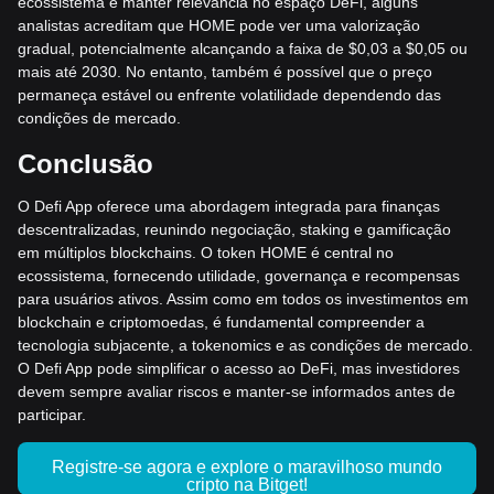
ecossistema e manter relevância no espaço DeFi, alguns
analistas acreditam que HOME pode ver uma valorização
gradual, potencialmente alcançando a faixa de $0,03 a $0,05 ou
mais até 2030. No entanto, também é possível que o preço
permaneça estável ou enfrente volatilidade dependendo das
condições de mercado.
Conclusão
O Defi App oferece uma abordagem integrada para finanças
descentralizadas, reunindo negociação, staking e gamificação
em múltiplos blockchains. O token HOME é central no
ecossistema, fornecendo utilidade, governança e recompensas
para usuários ativos. Assim como em todos os investimentos em
blockchain e criptomoedas, é fundamental compreender a
tecnologia subjacente, a tokenomics e as condições de mercado.
O Defi App pode simplificar o acesso ao DeFi, mas investidores
devem sempre avaliar riscos e manter-se informados antes de
participar.
Registre-se agora e explore o maravilhoso mundo
cripto na Bitget!