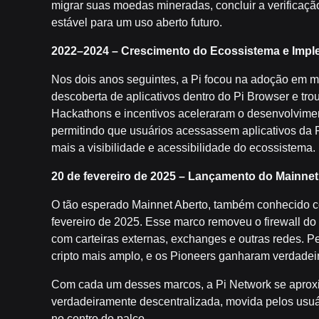
migrar suas moedas mineradas, concluir a verificaçã
estável para um uso aberto futuro.
2022–2024 – Crescimento do Ecossistema e Imp
Nos dois anos seguintes, a Pi focou na adoção em 
descoberta de aplicativos dentro do Pi Browser e tr
Hackathons e incentivos aceleraram o desenvolvimen
permitindo que usuários acessassem aplicativos da
mais a visibilidade e acessibilidade do ecossistema.
20 de fevereiro de 2025 – Lançamento do Mainnet
O tão esperado Mainnet Aberto, também conhecido c
fevereiro de 2025. Esse marco removeu o firewall do 
com carteiras externas, exchanges e outras redes. P
cripto mais amplo, e os Pioneers ganharam verdadeir
Com cada um desses marcos, a Pi Network se aproxim
verdadeiramente descentralizada, movida pelos usuá
no centro do palco.