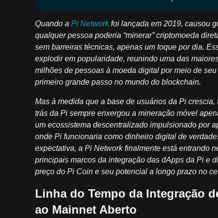
Quando a
Pi Network
foi lançada em 2019, causou 
qualquer pessoa poderia “minerar” criptomoeda dire
sem barreiras técnicas, apenas um toque por dia. E
explodir em popularidade, reunindo uma das maiore
milhões de pessoas à moeda digital por meio de seu apl
primeiro grande passo no mundo do blockchain.
Mas à medida que a base de usuários da Pi crescia
trás da Pi sempre enxergou a mineração móvel apena
um ecossistema descentralizado impulsionado por a
onde Pi funcionaria como dinheiro digital de verdad
expectativa, a Pi Network finalmente está entrando n
principais marcos da integração das dApps da Pi e di
preço do Pi Coin e seu potencial a longo prazo no cen
Linha do Tempo da Integração d
ao Mainnet Aberto