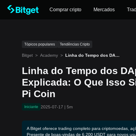
Comprar cripto
Mercados
Tra
Tópicos populares
Tendências Cripto
Bitget
>
Academy
>
Linha do Tempo dos DAp
ps da Pi Network Explicad
a: O Que Isso Significa pa
Linha do Tempo dos DA
ra o Preço da Pi Coin
Explicada: O Que Isso S
Pi Coin
2025-07-17
|
5m
Iniciante
A Bitget oferece trading completo para criptomoedas, aç
Presente de boas-vindas de 6.200 USDT para novos usu