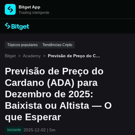
Bitget App
Trading inteligente
Tópicos populares
Tendências Cripto
Bitget
>
Academy
>
Previsão de Preço do Car
dano (ADA) para Dezembr
o de 2025: Baixista ou Alti
Previsão de Preço do
sta — O que Esperar
Cardano (ADA) para
Dezembro de 2025:
Baixista ou Altista — O
que Esperar
2025-12-02
|
5m
Iniciante