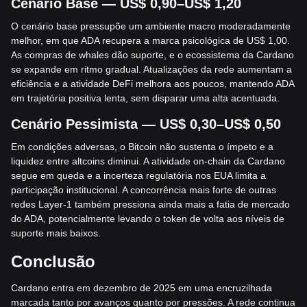
Cenário Base — US$ 0,90–US$ 1,20
O cenário base pressupõe um ambiente macro moderadamente
melhor, em que ADA recupera a marca psicológica de US$ 1,00.
As compras de whales dão suporte, e o ecossistema da Cardano
se expande em ritmo gradual. Atualizações da rede aumentam a
eficiência e a atividade DeFi melhora aos poucos, mantendo ADA
em trajetória positiva lenta, sem disparar uma alta acentuada.
Cenário Pessimista — US$ 0,30–US$ 0,50
Em condições adversas, o Bitcoin não sustenta o ímpeto e a
liquidez entre altcoins diminui. A atividade on-chain da Cardano
segue em queda e a incerteza regulatória nos EUA limita a
participação institucional. A concorrência mais forte de outras
redes Layer-1 também pressiona ainda mais a fatia de mercado
do ADA, potencialmente levando o token de volta aos níveis de
suporte mais baixos.
Conclusão
Cardano entra em dezembro de 2025 em uma encruzilhada
marcada tanto por avanços quanto por pressões. A rede continua