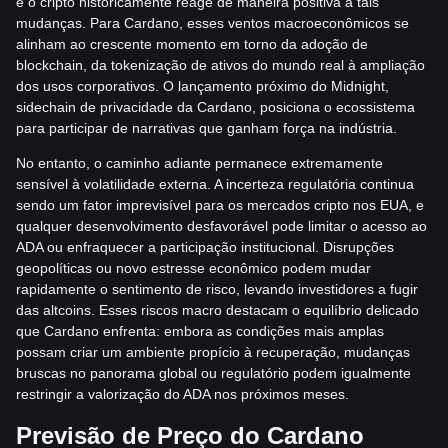
e o cripto historicamente reage de maneira positiva a tais
mudanças. Para Cardano, esses ventos macroeconômicos se
alinham ao crescente momento em torno da adoção de
blockchain, da tokenização de ativos do mundo real à ampliação
dos usos corporativos. O lançamento próximo do Midnight,
sidechain de privacidade da Cardano, posiciona o ecossistema
para participar de narrativas que ganham força na indústria.
No entanto, o caminho adiante permanece extremamente
sensível à volatilidade externa. A incerteza regulatória continua
sendo um fator imprevisível para os mercados cripto nos EUA, e
qualquer desenvolvimento desfavorável pode limitar o acesso ao
ADA ou enfraquecer a participação institucional. Disrupções
geopolíticas ou novo estresse econômico podem mudar
rapidamente o sentimento de risco, levando investidores a fugir
das altcoins. Esses riscos macro destacam o equilíbrio delicado
que Cardano enfrenta: embora as condições mais amplas
possam criar um ambiente propício à recuperação, mudanças
bruscas no panorama global ou regulatório podem igualmente
restringir a valorização do ADA nos próximos meses.
Previsão de Preço do Cardano