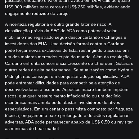
passado, enquanto o valor total travado em DeFi caiu de quase
US$ 900 milhões para cerca de US$ 250 milhões, evidenciando
engajamento reduzido do varejo.
A incerteza regulatória é outro grande fator de risco. A
classificação prévia da SEC de ADA como potencial valor
mobiliário não registrado segue desconcertando exchanges e
investidores dos EUA. Uma decisão formal contra a Cardano
pode forçar novas exclusões de lista, restringindo o acesso em
um dos maiores mercados cripto do mundo. Além da regulação,
Cardano enfrenta concorrência crescente de Ethereum, Solana e
outras redes de alta performance. Se atualizações como Hydra e
Midnight não conseguirem conquistar adoção significativa, ADA
pode enfrentar dificuldades para competir pela atenção de
desenvolvedores e usuários. Aspectos macro também impõem
riscos; qualquer ressurgimento inflacionário ou um declínio
econômico mais amplo pode afastar investidores de ativos
especulativos. Em um cenário pessimista composto por fraqueza
técnica, engajamento baixo prolongado e decisões regulatórias
adversas, ADA pode permanecer abaixo de US$ 0,50 ou revisitar
as mínimas de bear market.