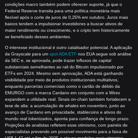
condições macro também podem oferecer suporte, já que o
Federal Reserve transita para uma política monetária mais
flexível após o corte de juros de 0,25% em outubro. Juros mais
baixos tendem a impulsionar investidores a buscar ativos de
maior rendimento ou crescimento, e o cripto tem historicamente
se beneficiado desses ambientes.
O interesse institucional é outro catalisador potencial. A aplicação
da Grayscale para um
spot ADA ETF
nos EUA segue sob análise
da SEC e, se aprovada, pode trazer influxos de capital
substanciais semelhantes ao rali do Bitcoin impulsionado por
ETFs em 2024. Mesmo sem aprovação, ADA está ganhando
visibilidade por meio de produtos institucionais multiativos,
enquanto parcerias comerciais como o cartão de débito da
EMURGO com a marca Cardano em conjunto com a Wirex
expandem a utilidade real. Sinais on-chain também fortalecem a
tese de alta: a acumulação de whales em novembro, junto ao
avanço de Cardano em privacidade, stablecoins e ativos do
mundo real tokenizados, aponta para confiança de longo prazo.
Projeções de analistas refletem esse otimismo, com painéis de
especialistas prevendo um possível movimento para a faixa de
US$ 1,47 até o fim de 2025 e alguns modelos mais otimistas