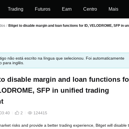
Trading
Futuros
Earn
Centro
Mais
ídos
/
Bitget to disable margin and loan functions for ID, VELODROME, SFP in un
tigo não está escrito na língua que selecionou. Foi automaticamente
o para inglês.
to disable margin and loan functions fo
LODROME, SFP in unified trading
t
03:40
2
124415
arket risks and provide a better trading experience, Bitget will disable 