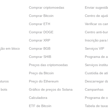
Comprar criptomoedas
Enviar sugestã
Comprar Bitcoin
Centro de ajud
Comprar ETH
Verificar os can
Comprar DOGE
Centro anti-bur
Comprar XRP
Inscrição para
ção em bloco
Comprar BGB
Serviços VIP
Comprar SHIB
Programa de af
Preços das criptomoedas
Serviços instit
Preço da Bitcoin
Custódia de at
uturos
Preço do Ethereum
Descarregar d
 bots
Gráfico de preços do Solana
Campanhas
Calculadora
Programa de c
ETF de Bitcoin
Tabela de taxa