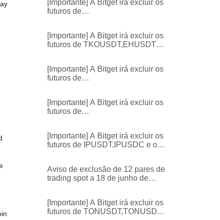
[Importante] A Bitget irá excluir os
May
ACX/USDT, HFT/USDT,
futuros de
VANRY/USDT
VANRYUSDT,HFTUSDT,ACXUS
DT e os respetivos serviços
[Importante] A Bitget irá excluir os
futuros de TKOUSDT,EHUSDT e
os respetivos serviços
[Importante] A Bitget irá excluir os
futuros de
TRXUSD,BCHUSD,AAVEUSD,S
,
UIUSD,XLMUSD e os respetivos
[Importante] A Bitget irá excluir os
serviços
futuros de
LTCUSD,DOTUSD,UNIUSD,FIL
USD,ETCUSD e os respetivos
[Importante] A Bitget irá excluir os
serviços
d
futuros de IPUSDT,IPUSDC e os
respetivos serviços
e
Aviso de exclusão de 12 pares de
h
trading spot a 18 de junho de
2026
[Importante] A Bitget irá excluir os
futuros de TONUSDT,TONUSDC
oin