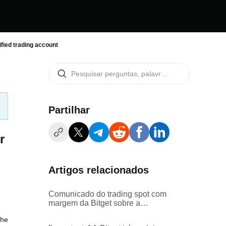
ified trading account
Partilhar
r
Artigos relacionados
Comunicado do trading spot com
margem da Bitget sobre a
suspensão dos serviços de
the
trading com margem de