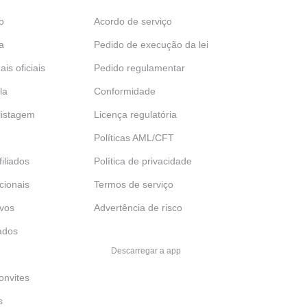
o
Acordo de serviço
a
Pedido de execução da lei
ais oficiais
Pedido regulamentar
la
Conformidade
 listagem
Licença regulatória
Políticas AML/CFT
iliados
Política de privacidade
ucionais
Termos de serviço
ivos
Advertência de risco
ados
Descarregar a app
onvites
s