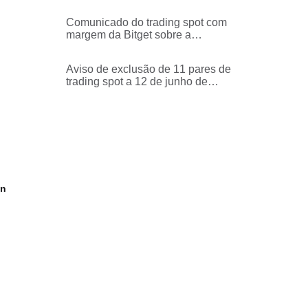
e os respetivos serviços
Comunicado do trading spot com
margem da Bitget sobre a
suspensão dos serviços de
trading com margem de
Aviso de exclusão de 11 pares de
TON/USDT, TON/USDC
trading spot a 12 de junho de
2026
on