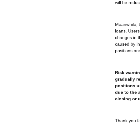
will be reduc
Meanwhile, th
loans. Users 
changes in t
caused by inv
positions an
Risk warnin
gradually r
positions u
due to the 
closing or 
Thank you fo