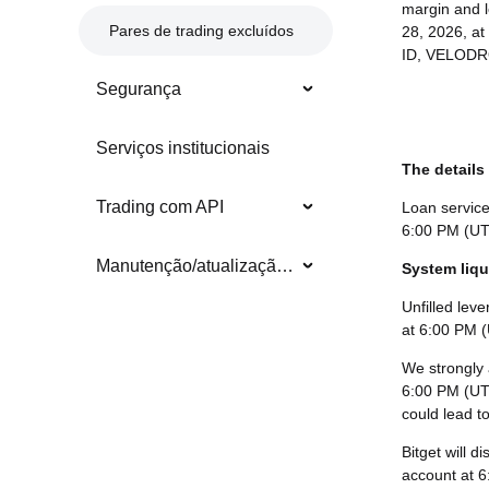
margin and l
Pares de trading excluídos
28, 2026, a
ID, VELOD
Segurança
Serviços institucionais
The details 
Trading com API
Loan service
6:00 PM (U
Manutenção/atualização do sistema
System liqu
Unfilled leve
at 6:00 PM 
We strongly a
6:00 PM (UT
could lead t
Bitget will d
account at 6