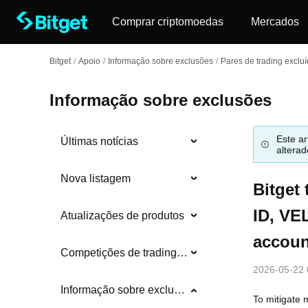
Comprar criptomoedas
Mercados
Bitget
/
Apoio
/
Informação sobre exclusões
/
Pares de trading exclu
Informação sobre exclusões
Este ar
Últimas notícias
alterad
Nova listagem
Bitget 
ID, VE
Atualizações de produtos
accoun
Competições de trading e eventos
2026-05-22 
Informação sobre exclusões
To mitigate m