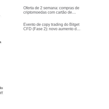
Builders - faça trading e ganhe
1.000 USDT em recompensas
Oferta de 2 semana: compras de
semanais (Semana 1)
criptomoedas com cartão de
a
crédito/débito sem taxas
Evento de copy trading do Bitget
CFD (Fase 2): novo aumento da
pool de campanha e proteção
contra perdas na 1.ª transação
a
do
DT