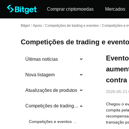
Comprar criptomoedas
Mercados
Bitget
/
Apoio
/
Competições de trading e eventos
/
Competições e ev
Competições de trading e event
Evento
Últimas notícias
aument
Nova listagem
contra
Atualizações de produtos
2026-05-21 
Chegou o eve
Competições de trading e eventos
compita pel
recompensas
Competições e eventos em andamento
transação p