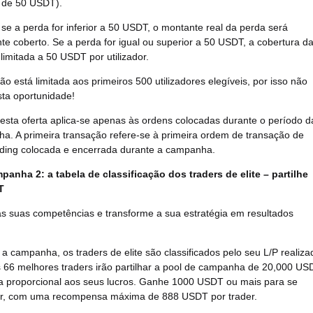
de 50 USDT).
se a perda for inferior a 50 USDT, o montante real da perda será
te coberto. Se a perda for igual ou superior a 50 USDT, a cobertura d
limitada a 50 USDT por utilizador.
ão está limitada aos primeiros 500 utilizadores elegíveis, por isso não
sta oportunidade!
 esta oferta aplica-se apenas às ordens colocadas durante o período d
a. A primeira transação refere-se à primeira ordem de transação de
ading colocada e encerrada durante a campanha.
panha 2: a tabela de classificação dos traders de elite – partilhe
T
s suas competências e transforme a sua estratégia em resultados
a campanha, os traders de elite são classificados pelo seu L/P realiza
Os 66 melhores traders irão partilhar a pool de campanha de 20,000 US
a proporcional aos seus lucros. Ganhe 1000 USDT ou mais para se
car, com uma recompensa máxima de 888 USDT por trader.