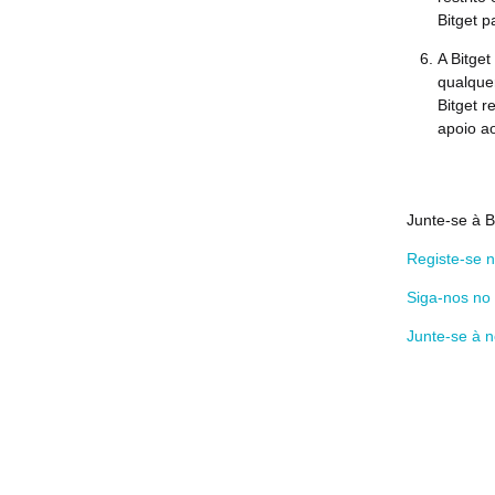
Bitget p
A Bitget
qualque
Bitget r
apoio ao
Junte-se à B
Registe-se n
Siga-nos no 
Junte-se à 