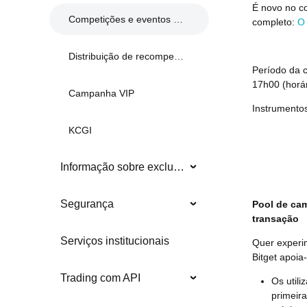
É novo no co
Competições e eventos anteriores
completo:
O 
Distribuição de recompensas
Período da 
17h00 (horár
Campanha VIP
Instrumentos
KCGI
Informação sobre exclusões
Segurança
Pool de cam
transação
Serviços institucionais
Quer experi
Bitget apoi
Trading com API
Os util
primeir