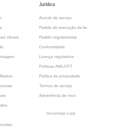
Jurídico
o
Acordo de serviço
a
Pedido de execução da lei
ais oficiais
Pedido regulamentar
la
Conformidade
 listagem
Licença regulatória
Políticas AML/CFT
iliados
Política de privacidade
ucionais
Termos de serviço
ivos
Advertência de risco
ados
Descarregar a app
onvites