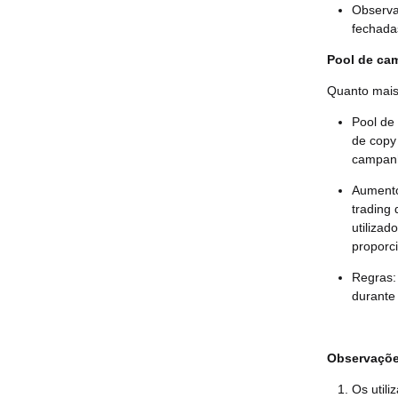
Observa
fechada
Pool de cam
Quanto mais 
Pool de
de copy
campanh
Aumento
trading
utiliza
proporc
Regras:
durante
Observaçõe
Os util