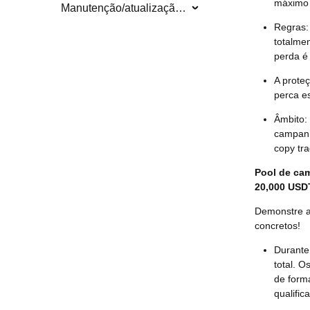
máximo 
Manutenção/atualização do sistema
Regras: 
totalmen
perda é 
A proteç
perca e
Âmbito:
campanh
copy tr
Pool de cam
20,000 USD
Demonstre a
concretos!
Durante 
total. 
de form
qualifi