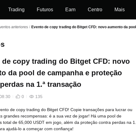
Trading
Futuros
Earn
Centro
Mais
entos anteriores
/
Evento de copy trading do Bitget CFD: novo aumento da poo
os
 de copy trading do Bitget CFD: novo
o da pool de campanha e proteção
 perdas na 1.ª transação
08:30
0
135
nto de copy trading do Bitget CFD! Copie transações para lucrar ou
as grandes recompensas: é a sua vez de jogar! Há uma pool de
 total de 65,000 USDT em jogo, além da proteção contra perdas na 1.
ara ajudá-lo a começar com confiança!