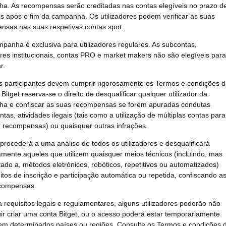
a. As recompensas serão creditadas nas contas elegíveis no prazo d
is após o fim da campanha. Os utilizadores podem verificar as suas
nsas nas suas respetivas contas spot.
panha é exclusiva para utilizadores regulares. As subcontas,
ores institucionais, contas PRO e market makers não são elegíveis para
r.
s participantes devem cumprir rigorosamente os Termos e condições 
A Bitget reserva-se o direito de desqualificar qualquer utilizador da
a e confiscar as suas recompensas se forem apuradas condutas
ntas, atividades ilegais (tais como a utilização de múltiplas contas para
r recompensas) ou quaisquer outras infrações.
 procederá a uma análise de todos os utilizadores e desqualificará
amente aqueles que utilizem quaisquer meios técnicos (incluindo, mas
tado a, métodos eletrónicos, robóticos, repetitivos ou automatizados)
itos de inscrição e participação automática ou repetida, confiscando a
compensas.
 requisitos legais e regulamentares, alguns utilizadores poderão não
ir criar uma conta Bitget, ou o acesso poderá estar temporariamente
o em determinados países ou regiões. Consulte os Termos e condições 