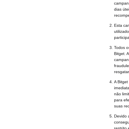
campanh
dias úte
recompe
Esta cam
utilizad
participa
Todos o
Bitget. 
campanh
fraudule
resgata
A Bitget
imediat
não limi
para efe
suas re
Devido a
consegu
restrit