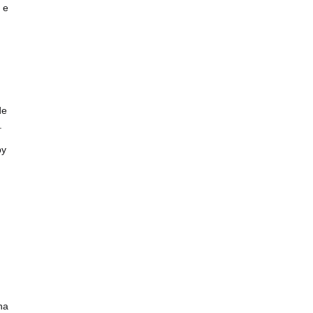
 e
de
.
py
na