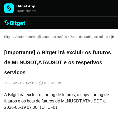
Bitget App
Trade smarter
Bitget
/
Apoio
/
Informação sobre exclusões
/
Pares de trading excluídos
/
[Imp
[Importante] A Bitget irá excluir os futuros
de MLNUSDT,ATAUSDT e os respetivos
serviços
2026-05-15 06:58
0
185
A Bitget irá excluir o trading de futuros, o copy trading de
futuros e os bots de futuros de MLNUSDT,ATAUSDT a
2026-05-19 07:00（UTC+0）.