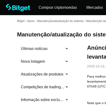
Comprar criptomoedas
Mercados
Bitget
/
Apoio
/
Manutenção/atualização do sistema
/
Manutenção de 
Manutenção/atualização do sist
Anúnci
Últimas notícias
levan
Nova listagem
2025-10-16 
Atualizações de produtos
Para melhora
levantament
07h49 (UTC+
Competições de trading e eventos
Informação sobre exclusões
Note que o t