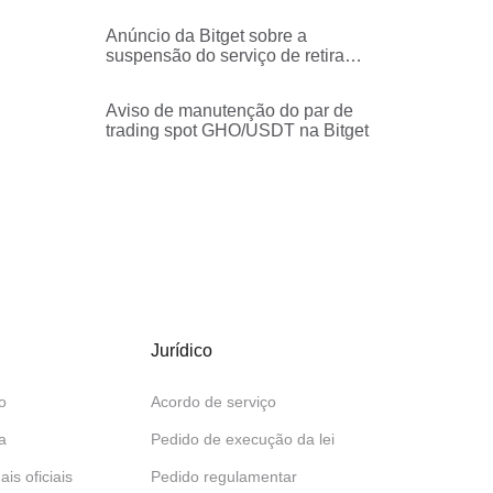
- BASE
Anúncio da Bitget sobre a
suspensão do serviço de retirada
na HOME - Binance Smart Chain
rede
Aviso de manutenção do par de
trading spot GHO/USDT na Bitget
Jurídico
o
Acordo de serviço
a
Pedido de execução da lei
ais oficiais
Pedido regulamentar