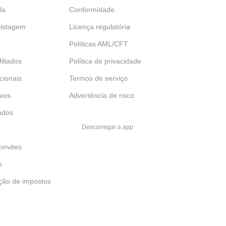
la
Conformidade
 listagem
Licença regulatória
Políticas AML/CFT
iliados
Política de privacidade
ucionais
Termos de serviço
ivos
Advertência de risco
ados
Descarregar a app
onvites
s
ção de impostos