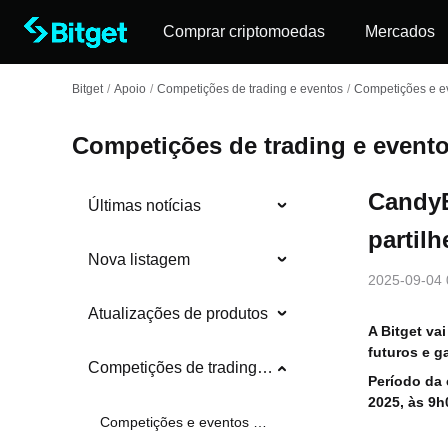
Comprar criptomoedas
Mercados
Bitget
/
Apoio
/
Competições de trading e eventos
/
Competições e ev
Competições de trading e event
CandyB
Últimas notícias
partilh
Nova listagem
2025-09-04 
Atualizações de produtos
A Bitget v
futuros e g
Competições de trading e eventos
Período da
2025, às 9h
Competições e eventos em andamento