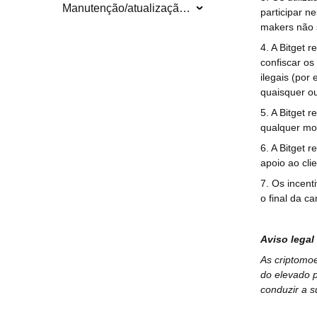
Manutenção/atualização do sistema
participar n
makers não s
4. A Bitget 
confiscar os
ilegais (por
quaisquer ou
5. A Bitget 
qualquer mom
6. A Bitget 
apoio ao cli
7. Os incent
o final da c
Aviso legal
As criptomoe
do elevado p
conduzir a s