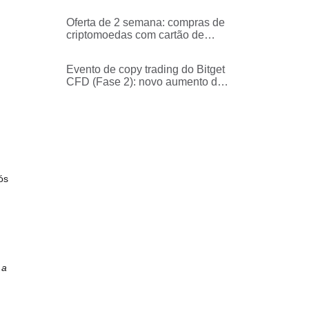
Builders - faça trading e ganhe
1.000 USDT em recompensas
Oferta de 2 semana: compras de
semanais (Semana 1)
criptomoedas com cartão de
crédito/débito sem taxas
Evento de copy trading do Bitget
CFD (Fase 2): novo aumento da
pool de campanha e proteção
contra perdas na 1.ª transação
ós
 a