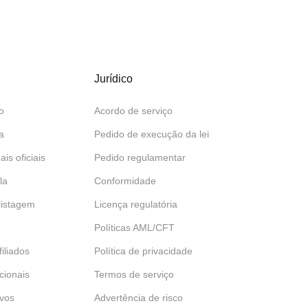
Jurídico
o
Acordo de serviço
a
Pedido de execução da lei
ais oficiais
Pedido regulamentar
la
Conformidade
 listagem
Licença regulatória
Políticas AML/CFT
iliados
Política de privacidade
ucionais
Termos de serviço
ivos
Advertência de risco