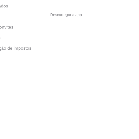
ados
Descarregar a app
onvites
s
ção de impostos