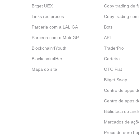
Bitget UEX
Copy trading de f
Links recíprocos
Copy trading com
Parceria com a LALIGA
Bots
Parceria com o MotoGP
API
Blockchain4Youth
TraderPro
Blockchain4Her
Carteira
Mapa do site
OTC Fiat
Bitget Swap
Centro de apps d
Centro de apps d
Biblioteca de aird
Mercados de açõ
Preço do ouro ho