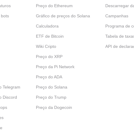
uturos
Preço do Ethereum
Descarregar d
 bots
Gráfico de preços do Solana
Campanhas
Calculadora
Programa de c
ETF de Bitcoin
Tabela de taxa
Wiki Cripto
API de declara
Preço do XRP
Preço da Pi Network
Preço do ADA
o Telegram
Preço do Solana
o Discord
Preço do Trump
rops
Preço da Dogecoin
es
je