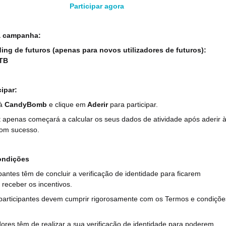
Participar agora
a campanha:
ding de futuros (apenas para novos utilizadores de futuros):
PTB
ipar:
 à
CandyBomb
e clique em
Aderir
para participar.
t apenas começará a calcular os seus dados de atividade após aderir 
om sucesso.
ondições
ipantes têm de concluir a verificação de identidade para ficarem
a receber os incentivos.
 participantes devem cumprir rigorosamente com os Termos e condiçõe
adores têm de realizar a sua verificação de identidade para poderem