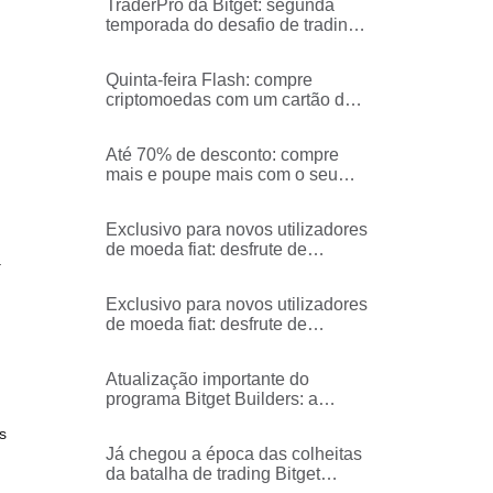
TraderPro da Bitget: segunda
temporada do desafio de trading
de moedas populares - Processo
e regras
Quinta-feira Flash: compre
criptomoedas com um cartão de
crédito/débito sem taxas
Até 70% de desconto: compre
mais e poupe mais com o seu
cartão de crédito/débito!
Exclusivo para novos utilizadores
de moeda fiat: desfrute de
à
reembolsos da taxa de
corretagem em BGB de 100%!
Exclusivo para novos utilizadores
de moeda fiat: desfrute de
reembolsos da taxa de
corretagem em USDT de 100%!
Atualização importante do
programa Bitget Builders: a
incubar a próxima geração de
s
líderes de opinião em cripto
Já chegou a época das colheitas
da batalha de trading Bitget