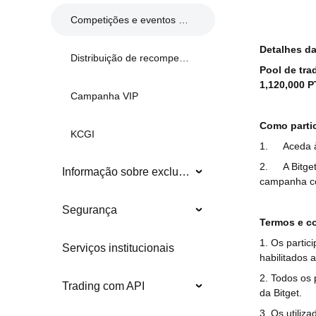
Competições e eventos anteriores
Detalhes d
Distribuição de recompensas
Pool de tra
1,120,000 
Campanha VIP
Como partic
KCGI
1.
Aceda
2.
A Bitge
Informação sobre exclusões
campanha c
Segurança
Termos e c
1. Os partic
Serviços institucionais
habilitados 
2. Todos os
Trading com API
da Bitget.
3. Os utiliz