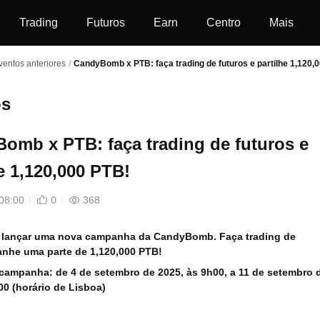
Trading
Futuros
Earn
Centro
Mais
entos anteriores
/
CandyBomb x PTB: faça trading de futuros e partilhe 1,120,
os
omb x PTB: faça trading de futuros e
e 1,120,000 PTB!
08:00
0
368
ai lançar uma nova campanha da CandyBomb. Faça trading de
anhe uma parte de 1,120,000 PTB!
 campanha:
de 4 de setembro de 2025, às 9h00, a 11 de setembro 
00 (horário de Lisboa)