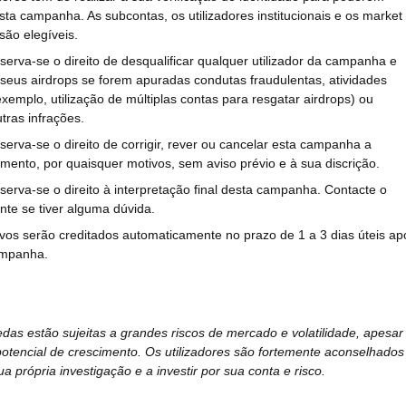
esta campanha. As subcontas, os utilizadores institucionais e os market
ão elegíveis.
reserva-se o direito de desqualificar qualquer utilizador da campanha e
 seus airdrops se forem apuradas condutas fraudulentas, atividades
 exemplo, utilização de múltiplas contas para resgatar airdrops) ou
tras infrações.
reserva-se o direito de corrigir, rever ou cancelar esta campanha a
ento, por quaisquer motivos, sem aviso prévio e à sua discrição.
reserva-se o direito à interpretação final desta campanha. Contacte o
ente se tiver alguma dúvida.
ivos serão creditados automaticamente no prazo de 1 a 3 dias úteis ap
ampanha.
das estão sujeitas a grandes riscos de mercado e volatilidade, apesar
otencial de crescimento. Os utilizadores são fortemente aconselhados
ua própria investigação e a investir por sua conta e risco.